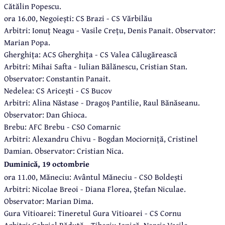
Cătălin Popescu.
ora 16.00, Negoiești: CS Brazi - CS Vărbilău
Arbitri: Ionuț Neagu - Vasile Crețu, Denis Panait. Observator:
Marian Popa.
Gherghița: ACS Gherghița - CS Valea Călugărească
Arbitri: Mihai Safta - Iulian Bălănescu, Cristian Stan.
Observator: Constantin Panait.
Nedelea: CS Aricești - CS Bucov
Arbitri: Alina Năstase - Dragoș Pantilie, Raul Bănăseanu.
Observator: Dan Ghioca.
Brebu: AFC Brebu - CSO Comarnic
Arbitri: Alexandru Chivu - Bogdan Mociorniță, Cristinel
Damian. Observator: Cristian Nica.
Duminică, 19 octombrie
ora 11.00, Măneciu: Avântul Măneciu - CSO Boldești
Arbitri: Nicolae Breoi - Diana Florea, Ștefan Niculae.
Observator: Marian Dima.
Gura Vitioarei: Tineretul Gura Vitioarei - CS Cornu
Arbitri: Gabriel Răduță - Tiberiu Ionică, Narcis Vasile.