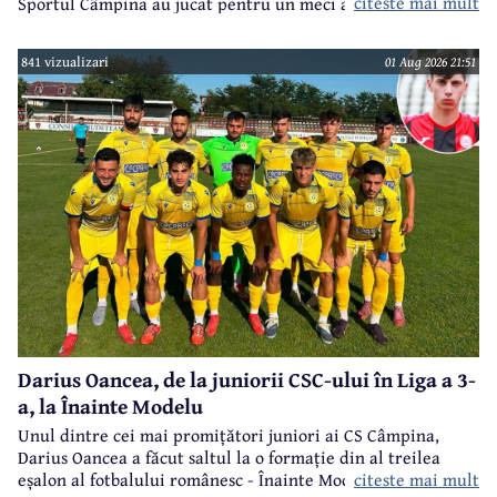
citeste mai mult
Sportul Câmpina au jucat pentru un meci amical.
841 vizualizari
01 Aug 2026 21:51
Darius Oancea, de la juniorii CSC-ului în Liga a 3-
a, la Înainte Modelu
Unul dintre cei mai promițători juniori ai CS Câmpina,
Darius Oancea a făcut saltul la o formație din al treilea
citeste mai mult
eșalon al fotbalului românesc - Înainte Modelu, din județul