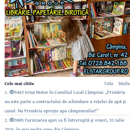
Cele mai citite
7zile
30zile
1.
5463 Irina Nistor în Consiliul Local Câmpina: „Primăria
nu este parte a contractului de schimbare a rețelei de apă și
canal. Nu Primăria oprește apa câmpinenilor!”
2.
3885 Furnizarea apei va fi întreruptă și vineri, 31 iulie
2026, în mai multe zone din Câmpina