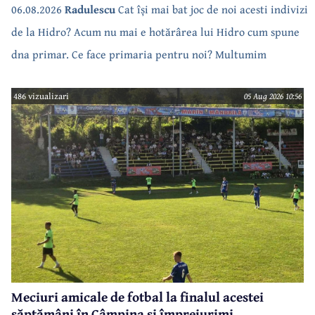
a săturat de cate ori se tot oprește apa!!
06.08.2026
Radulescu
Cat își mai bat joc de noi acesti indivizi
de la Hidro? Acum nu mai e hotărârea lui Hidro cum spune
dna primar. Ce face primaria pentru noi? Multumim
486 vizualizari
05 Aug 2026 10:56
Meciuri amicale de fotbal la finalul acestei
săptămâni în Câmpina și împrejurimi