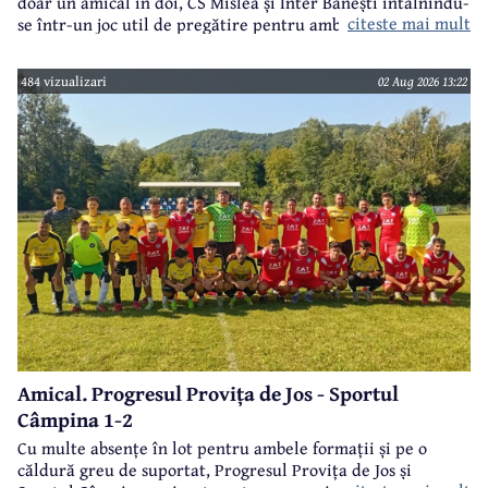
doar un amical în doi, CS Mislea și Inter Bănești întâlnindu-
citeste mai mult
se într-un joc util de pregătire pentru ambele formații.
484 vizualizari
02 Aug 2026 13:22
Amical. Progresul Provița de Jos - Sportul
Câmpina 1-2
Cu multe absențe în lot pentru ambele formații și pe o
căldură greu de suportat, Progresul Provița de Jos și