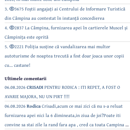
3.
3675 Foștii angajați ai Centrului de Informare Turistică
din Câmpina au contestat în instanță concedierea
4.
2837 La Câmpina, furnizarea apei în cartierele Muscel și
Câmpinița este oprită
5.
2221 Poliția susține că vandalizarea mai multor
autoturisme de noaptea trecută a fost doar joaca unor copii
cu... castane!
Ultimele comentarii
06.08.2026
CRISADI
PENTRU RODICA : ITI REPET, A FOST O
AVARIE MAJORA, NU UN PIRT !!!!
06.08.2026
Rodica
Crisadi,acum ce mai zici că nu s-a reluat
furnizarea apei nici la 6 dimineata,in ziua de joi?Poate iti
convine sa stai zile la rand fara apa , cred ca toata Campina s-