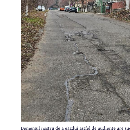
Demersul nostru de a găzdui astfel de audiențe are s