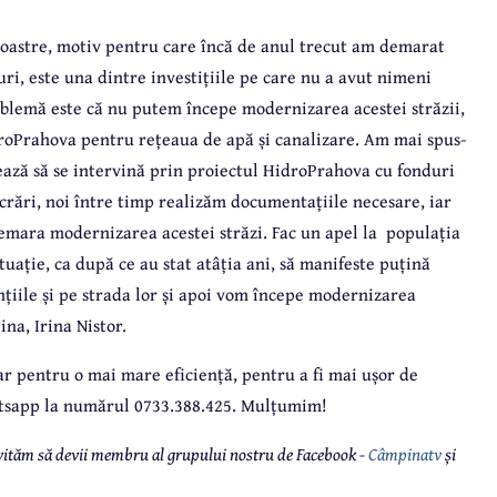
noastre, motiv pentru care încă de anul trecut am demarat
ri, este una dintre investițiile pe care nu a avut nimeni
roblemă este că nu putem începe modernizarea acestei străzii,
idroPrahova pentru rețeaua de apă și canalizare. Am mai spus-
ează să se intervină prin proiectul HidroPrahova cu fonduri
crări, noi între timp realizăm documentațiile necesare, iar
demara modernizarea acestei străzi. Fac un apel la
populația
ituație, ca după ce au stat atâția ani, să manifeste puțină
țiile și pe strada lor și apoi vom începe modernizarea
na, Irina Nistor.
r pentru o mai mare eficiență, pentru a fi mai ușor de
hatsapp la numărul 0733.388.425. Mulțumim!
 invităm să devii membru al grupului nostru de Facebook -
Câmpinatv
și