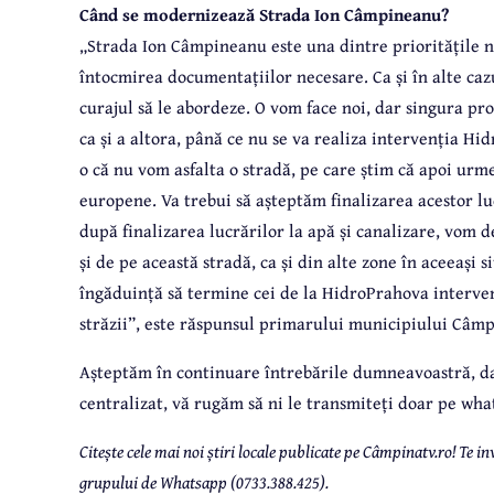
Când se modernizează Strada Ion Câmpineanu?
„Strada Ion Câmpineanu este una dintre prioritățile 
întocmirea documentațiilor necesare. Ca și în alte cazu
curajul să le abordeze. O vom face noi, dar singura p
ca și a altora, până ce nu se va realiza intervenția H
o că nu vom asfalta o stradă, pe care știm că apoi urm
europene. Va trebui să așteptăm finalizarea acestor lu
după finalizarea lucrărilor la apă și canalizare, vom 
și de pe această stradă, ca și din alte zone în aceeași s
îngăduință să termine cei de la HidroPrahova interven
străzii”
, este răspunsul primarului municipiului Câmpi
Așteptăm în continuare întrebările dumneavoastră, da
centralizat, vă rugăm să ni le transmiteți doar pe w
Citește cele mai noi știri locale publicate pe Câmpinatv.ro! Te
grupului de Whatsapp (0733.388.425).