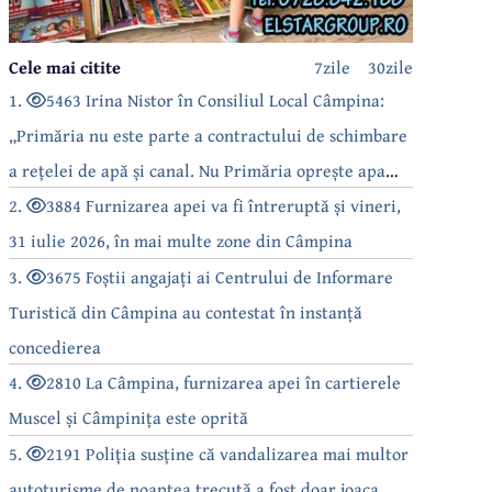
Cele mai citite
7zile
30zile
1.
5463 Irina Nistor în Consiliul Local Câmpina:
„Primăria nu este parte a contractului de schimbare
a rețelei de apă și canal. Nu Primăria oprește apa
câmpinenilor!”
2.
3884 Furnizarea apei va fi întreruptă și vineri,
31 iulie 2026, în mai multe zone din Câmpina
3.
3675 Foștii angajați ai Centrului de Informare
Turistică din Câmpina au contestat în instanță
concedierea
4.
2810 La Câmpina, furnizarea apei în cartierele
Muscel și Câmpinița este oprită
5.
2191 Poliția susține că vandalizarea mai multor
autoturisme de noaptea trecută a fost doar joaca