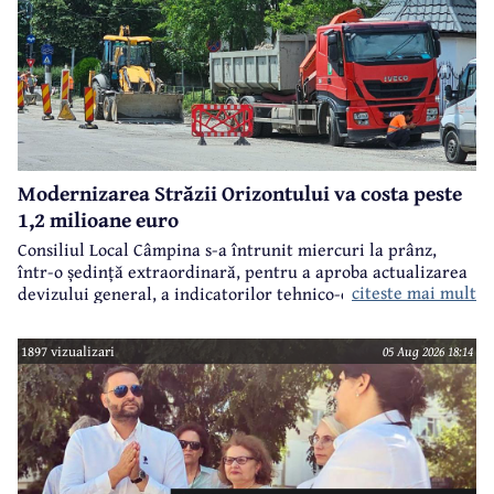
Modernizarea Străzii Orizontului va costa peste
1,2 milioane euro
Consiliul Local Câmpina s-a întrunit miercuri la prânz,
într-o ședință extraordinară, pentru a aproba actualizarea
citeste mai mult
devizului general, a indicatorilor tehnico-economici și a
sumei reprezentând finanțarea de la bugetul local pentru
realizarea modernizării Străzii Orizontului, obiectiv
1897 vizualizari
05 Aug 2026 18:14
finanțat prin Programul Național de Investiții ”Anghel
Saligny”.