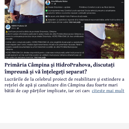
Primăria Câmpina și HidroPrahova, discutați
împreună și vă înțelegeți separat?
Lucrările de la celebrul proiect de reabilitare și extindere a
rețelei de apă și canalizare din Câmpina dau foarte mari
citeste mai mult
bătăi de cap părților implicate, iar cei care suferă sunt
câmpinenii. Exemplul cel mai elocvent - "dureroasa" stradă
Orizontului.