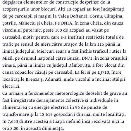
degajarea elementelor de construcție desprinse de la
acoperișurile unor blocuri. Alți 13 copaci au fost îndepărtați
de pe carosabil și mașini la Valea Doftanei, Cornu, Câmpina,
Șotrile, Măneciu și Cheia. Pe DN1A, în zona Cheia, din cauza
viscolului puternic, peste 100 de acopaci au văzut pe
carosabil, motiv pentru care s-a instituit restricție totală de
trafic pe sensul de mers către Brașov, de la km 115 până la
limita județului. Miercuri seară a fost închis traficul rutier la
Mizil, pe drumul național către Buzău. DN71, în zona orașului
Sinaia, până la limita cu județul Dâmbovița, a fost blocat din
cauza copacilor căzuți pe carosabil. La fel și pe DJ710, între
localitățile Breaza și Adunați, unde viscolul a înclinat stâlpii
electrici.
Ca urmare a fenomenelor meteorologice deosebit de grave au
fost înregistrate deranjamente colective și individuale în
alimentarea cu energie electrică în 96 de puncte de
transformare și la 18.619 gospodării din mai multe localități,
în 7.653 dintre acestea situația nefiind încă rezolvată nici la
ora 8.00, în această dimineață.