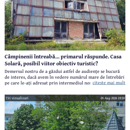
Câmpinenii întreabă... primarul răspunde. Casa
Solară, posibil viitor obiectiv turistic?
Demersul nostru de a găzdui astfel de audiențe se bucură
de interes, dacă avem în vedere numărul mare de întrebări
citeste mai mult
pe care le-ați adresat prin intermediul nostru primarului
municipiului Câmpina, Irina Nistor.
731 vizualizari
05 Aug 2026 19:59