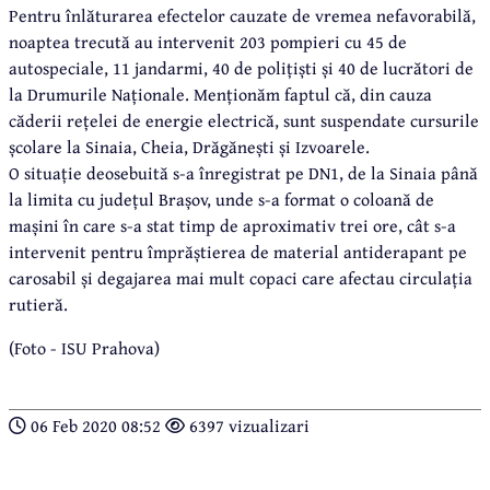
Pentru înlăturarea efectelor cauzate de vremea nefavorabilă,
noaptea trecută au intervenit 203 pompieri cu 45 de
autospeciale, 11 jandarmi, 40 de polițiști și 40 de lucrători de
la Drumurile Naționale. Menționăm faptul că, din cauza
căderii rețelei de energie electrică, sunt suspendate cursurile
școlare la Sinaia, Cheia, Drăgănești și Izvoarele.
O situație deosebuită s-a înregistrat pe DN1, de la Sinaia până
la limita cu județul Brașov, unde s-a format o coloană de
mașini în care s-a stat timp de aproximativ trei ore, cât s-a
intervenit pentru împrăștierea de material antiderapant pe
carosabil și degajarea mai mult copaci care afectau circulația
rutieră.
(Foto - ISU Prahova)
06 Feb 2020 08:52
6397 vizualizari