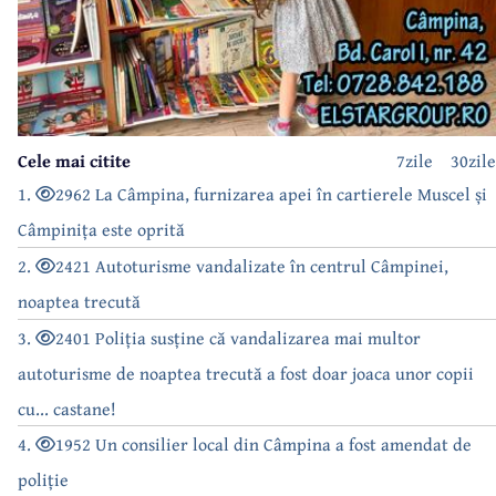
Cele mai citite
7zile
30zile
1.
2962 La Câmpina, furnizarea apei în cartierele Muscel și
Câmpinița este oprită
2.
2421 Autoturisme vandalizate în centrul Câmpinei,
noaptea trecută
3.
2401 Poliția susține că vandalizarea mai multor
autoturisme de noaptea trecută a fost doar joaca unor copii
cu... castane!
4.
1952 Un consilier local din Câmpina a fost amendat de
poliție