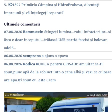
5.
1897 Primăria Câmpina și HidroPrahova, discutați
împreună și vă înțelegeți separat?
Ultimele comentarii
07.08.2026
Rammstein
Stingeți lumina...raiul infractorilor...si
ăsta e doar inceputul...trăiască USR partid fascist și bolovan
adolf...
06.08.2026
semprona
a ajuns o epava
06.08.2026
Rodica
RODICA pentru CRISADI: am uitat sa-ti
spun,pune apă de la robinet intr-o cana albă și vezi ce culoare
are apa.Iți spun eu ,este Crem
210 vizualizari
07 Aug 2026 10:59