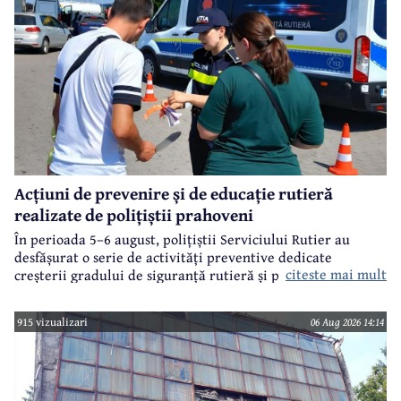
Acțiuni de prevenire și de educație rutieră
realizate de polițiștii prahoveni
În perioada 5–6 august, polițiștii Serviciului Rutier au
desfășurat o serie de activități preventive dedicate
citeste mai mult
creșterii gradului de siguranță rutieră și promovării unui
comportament responsabil în trafic, în contextul sezonului
estival.
915 vizualizari
06 Aug 2026 14:14