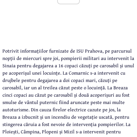
Potrivit informațiilor furnizate de ISU Prahova, pe parcursul
nopții de miercuri spre joi, pompierii militari au intervenit la
Sinaia pentru degajarea a 16 copaci căzuți pe carosabil și unul
pe acoperișul unei locuințe. La Comarnic s-a intervenit cu
drujbele pentru degajarea a doi copaci mari, căzuți pe
carosabil, iar un al treilea căzut peste o locuință. La Breaza
cinci copaci au căzut pe carosabil și două acoperișuri au fost
smulse de vântul puternic fiind aruncate peste mai multe
autoturisme. Din cauza firelor electrice cazute pe jos, la
Breaza a izbucnit și un incendiu de vegetație uscată, pentru
stingerea căruia a fost nevoie de intervenția pompierilor. La
Ploiești, Câmpina, Plopeni și Mizil s-a intervenit pentru