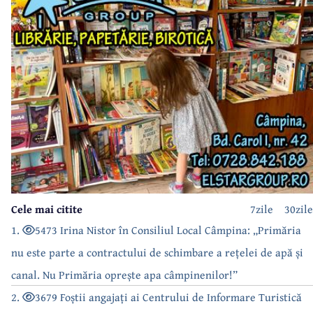
Cele mai citite
7zile
30zile
1.
5473 Irina Nistor în Consiliul Local Câmpina: „Primăria
nu este parte a contractului de schimbare a rețelei de apă și
canal. Nu Primăria oprește apa câmpinenilor!”
2.
3679 Foștii angajați ai Centrului de Informare Turistică