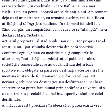
venit, s-au uitat, am discutat și au părut mulțumiți de cum
arată stadionul, în condițiile în care Rafinăria nu a mai
cheltuit un leu pentru această arenă de atâția ani. Am semnat
deja cu ei un parteneriat, eu urmând a achita cheltuielile cu
utilitățile și să îngrijesc stadionul în schimbul folosirii lui.
Când vor găsi un cumpărător, vom vedea ce se întâmplă”, ne-a
declarat Mara Ciobotaru.
Actualul proprietar al stadionului sau un viitor proprietar al
acestuia nu-i pot schimba destinația din bază sportivă.
Conform Legii 69/2000 cu modificările și completările
ulterioare, "autoritățile administrației publice locale și
societățile comerciale care au dobândit sau dețin baze
sportive sunt obligate să păstreze destinația acestora și să le
mențină în stare de funcționare". Conform aceluiași act
normativ, schimbarea destinației sau desființarea unei baze
sportive se va putea face numai prin hotărâre a Guvernului și
cu construirea prealabilă a unei baze sportive similare celei
desființate.
Am făcut această precizare în ideea că ar putea exista vreo