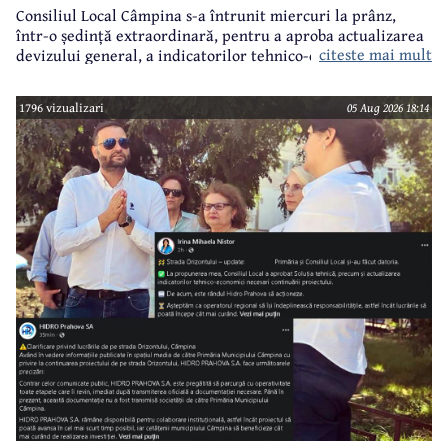
Consiliul Local Câmpina s-a întrunit miercuri la prânz,
într-o ședință extraordinară, pentru a aproba actualizarea
citeste mai mult
devizului general, a indicatorilor tehnico-economici și a
sumei reprezentând finanțarea de la bugetul local pentru
realizarea modernizării Străzii Orizontului, obiectiv
1796 vizualizari
05 Aug 2026 18:14
finanțat prin Programul Național de Investiții ”Anghel
Saligny”.