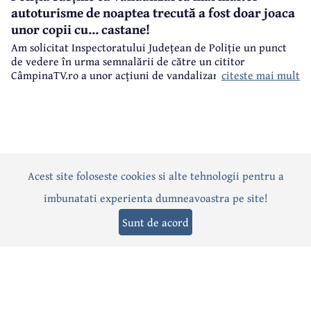
autoturisme de noaptea trecută a fost doar joaca
unor copii cu... castane!
Am solicitat Inspectoratului Județean de Poliție un punct
de vedere în urma semnalării de către un cititor
citeste mai mult
CâmpinaTV.ro a unor acțiuni de vandalizare a unor
autoturisme, noaptea trecută, în centrul municipiului
Câmpina.
Acest site foloseste cookies si alte tehnologii pentru a
Actualitate
Politică
Social
Eveniment
Interviuri
imbunatati experienta dumneavoastra pe site!
Sănătate
Editorial
Sport
Anunțuri
Joburi
Turism
Sunt de acord
Termeni și condiții
-
Politica de confidențialitate
-
Politica cookies
© 2026 Câmpina TV