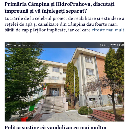
Primăria Câmpina și HidroPrahova, discutați
împreună și vă înțelegeți separat?
Lucrările de la celebrul proiect de reabilitare și extindere a
rețelei de apă și canalizare din Câmpina dau foarte mari
citeste mai mult
bătăi de cap părților implicate, iar cei care suferă sunt
câmpinenii. Exemplul cel mai elocvent - "dureroasa" stradă
Orizontului.
2270 vizualizari
05 Aug 2026 13:28
Poliția susține că vandalizarea mai multor