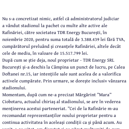
Nu s-a concretizat nimic, astfel că administratorul judiciar
a vândut stadionul la pachet cu multe alte active ale
Rafinăriei, către societatea TDR Energy București, în
noiembrie 2020, pentru suma totală de 3.388.439 lei fără TVA,
cumpărătorul preluând și creanțele Rafinăriei, altele decât
cele de mediu, în valoare de 15.517.799 lei.
După cum se știe deja, noul proprietar - TDR Energy SRL
București și-a deschis la Câmpina un punct de lucru, pe Calea
Doftanei nr.15, iar intențiile sale sunt acelea de a valorifica
activele cumpărate. Prin urmare, se dorește inclusiv vânzarea
stadionului.
Momentam, după cum ne-a precizat Mărgărint ”Mara”
Ciobotaru, actualul chiriaș al stadionului, se are în vederea
menținerea acestui parteneriat. ”Cei de la Rafinărie m-au
recomandat reprezentanților noului proprietar pentru a
continua activitatea în aceleași condiții ca și până acum. Au