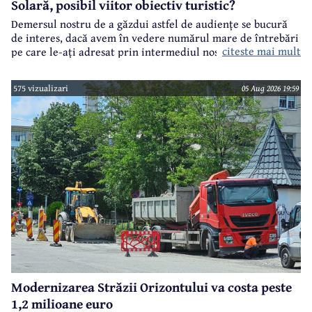
Solară, posibil viitor obiectiv turistic?
Demersul nostru de a găzdui astfel de audiențe se bucură
de interes, dacă avem în vedere numărul mare de întrebări
citeste mai mult
pe care le-ați adresat prin intermediul nostru primarului
municipiului Câmpina, Irina Nistor.
575 vizualizari
05 Aug 2026 19:59
Modernizarea Străzii Orizontului va costa peste
1,2 milioane euro