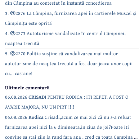
din Câmpina au contestat în instanță concedierea
3.
2876 La Câmpina, furnizarea apei în cartierele Muscel și
Câmpinița este oprită
4.
2273 Autoturisme vandalizate în centrul Câmpinei,
noaptea trecută
5.
2270 Poliția susține că vandalizarea mai multor
autoturisme de noaptea trecută a fost doar joaca unor copii
cu... castane!
Ultimele comentarii
06.08.2026
CRISADI
PENTRU RODICA : ITI REPET, A FOST O
AVARIE MAJORA, NU UN PIRT !!!!
06.08.2026
Rodica
Crisadi,acum ce mai zici că nu s-a reluat
furnizarea apei nici la 6 dimineata,in ziua de joi?Poate iti
convine sa stai zile la rand fara apa , cred ca toata Campina s-