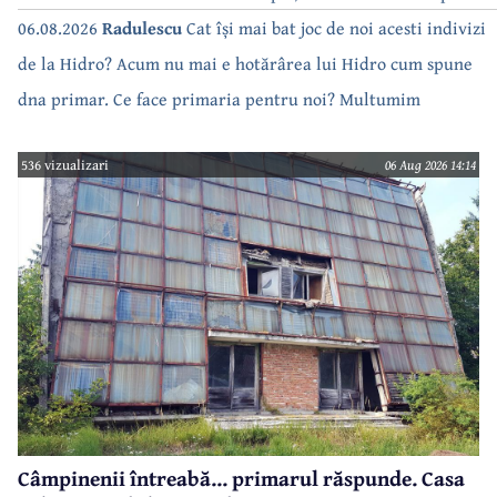
a săturat de cate ori se tot oprește apa!!
06.08.2026
Radulescu
Cat își mai bat joc de noi acesti indivizi
de la Hidro? Acum nu mai e hotărârea lui Hidro cum spune
dna primar. Ce face primaria pentru noi? Multumim
536 vizualizari
06 Aug 2026 14:14
Câmpinenii întreabă... primarul răspunde. Casa