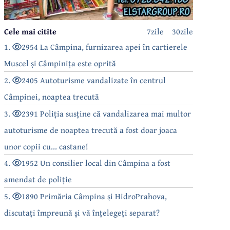
Cele mai citite
7zile
30zile
1.
2954 La Câmpina, furnizarea apei în cartierele
Muscel și Câmpinița este oprită
2.
2405 Autoturisme vandalizate în centrul
Câmpinei, noaptea trecută
3.
2391 Poliția susține că vandalizarea mai multor
autoturisme de noaptea trecută a fost doar joaca
unor copii cu... castane!
4.
1952 Un consilier local din Câmpina a fost
amendat de poliție
5.
1890 Primăria Câmpina și HidroPrahova,
discutați împreună și vă înțelegeți separat?