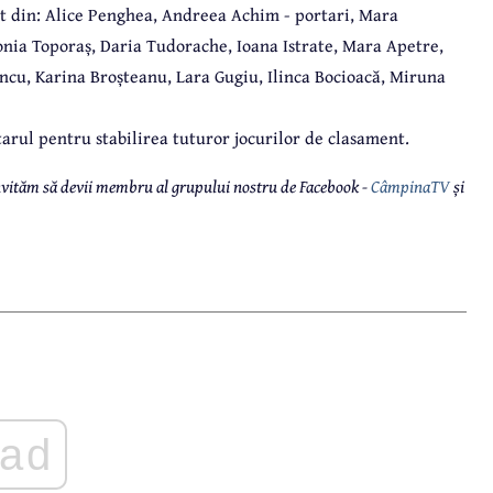
at din: Alice Penghea, Andreea Achim - portari, Mara
onia Toporaș, Daria Tudorache, Ioana Istrate, Mara Apetre,
u, Karina Broșteanu, Lara Gugiu, Ilinca Bocioacă, Miruna
ntarul pentru stabilirea tuturor jocurilor de clasament.
 invităm să devii membru al grupului nostru de Facebook -
CâmpinaTV
și
ad