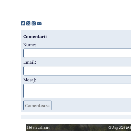
Comentarii
Nume:
Email:
Mesaj:
Comenteaza
586 vizualizari
05 Aug 2026 10:5