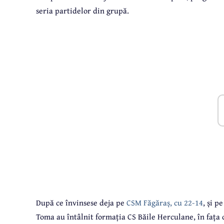
seria partidelor din grupă.
După ce învinsese deja pe
CSM Făgăraș, cu 22-14
, și p
Toma au întâlnit formația CS Băile Herculane, în fața c