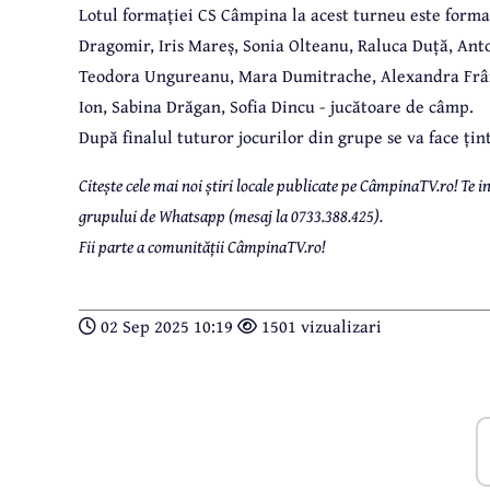
Lotul formației CS Câmpina la acest turneu este form
Dragomir, Iris Mareș, Sonia Olteanu, Raluca Duță, Ant
Teodora Ungureanu, Mara Dumitrache, Alexandra Frânc
Ion, Sabina Drăgan, Sofia Dincu - jucătoare de câmp.
După finalul tuturor jocurilor din grupe se va face ți
Citește cele mai noi știri locale publicate pe CâmpinaTV.ro! Te
grupului de Whatsapp (mesaj la 0733.388.425).
Fii parte a comunității CâmpinaTV.ro!
02 Sep 2025 10:19
1501 vizualizari