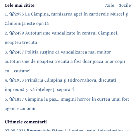
Cele mai citite
7zile
30zile
1.
2995 La Câmpina, furnizarea apei în cartierele Muscel și
Câmpinița este oprită
2.
2499 Autoturisme vandalizate în centrul Câmpinei,
noaptea trecută
3.
2487 Poliția susține că vandalizarea mai multor
autoturisme de noaptea trecută a fost doar joaca unor copii
cu... castane!
4.
1953 Primăria Câmpina și HidroPrahova, discutați
împreună și vă înțelegeți separat?
5.
1837 Câmpina la pas... Imagini horror în curtea unui fost
agent economic
Ultimele comentarii
07.08.2026
Rammstein
Stingeți lumina...raiul infractorilor...si