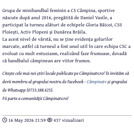
Grupa de minihandbal feminin a CS Câmpina, sportive
născute după anul 2016, pregătită de Daniel Vasile, a
participat la turneu alături de echipele Gloria Băicoi, CSS
Ploiești, Activ Plopeni și Dunărea Brăila.
La acest nivel de vârstă, nu se ține evidența golurilor
marcate, astfel că turneul a fost unul util în care echipa CSC a
evoluat cu mult entuziasm, realizând faze frumoase, dovadă
că handbalul câmpinean are viitor frumos.
Citește cele mai noi știri locale publicate pe Câmpinatv.ro! Te invităm să
devii membru al grupului nostru de Facebook -
Câmpinatv
și grupului
de Whatsapp (0733.388.425).
Fii parte a comunității Câmpinatv.ro!
16 May 2026 21:59
437 vizualizari