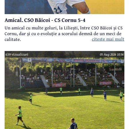
Amical. CSO Băicoi - CS Cornu 5-4
Un amical cu multe goluri, la Liliești, între CSO Băicoi și CS
Cornu, dar și cu o evoluție a scorului demnă de un meci de
citeste mai mult
calitate.
639 vizualizari
05 Aug 2026 10:56