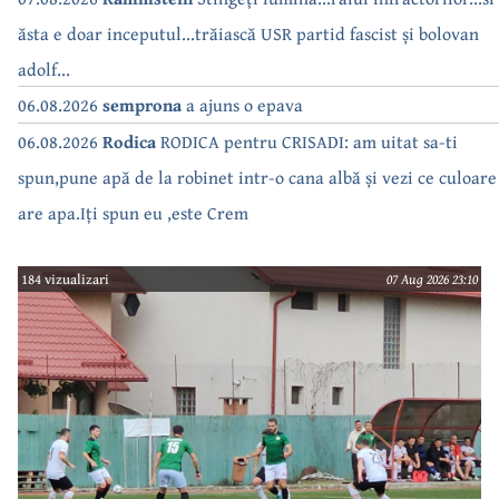
ăsta e doar inceputul...trăiască USR partid fascist și bolovan
adolf...
06.08.2026
semprona
a ajuns o epava
06.08.2026
Rodica
RODICA pentru CRISADI: am uitat sa-ti
spun,pune apă de la robinet intr-o cana albă și vezi ce culoare
are apa.Iți spun eu ,este Crem
184 vizualizari
07 Aug 2026 23:10