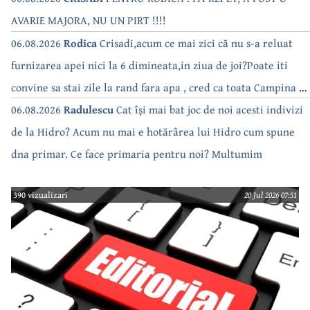
AVARIE MAJORA, NU UN PIRT !!!!
06.08.2026
Rodica
Crisadi,acum ce mai zici că nu s-a reluat
furnizarea apei nici la 6 dimineata,in ziua de joi?Poate iti
convine sa stai zile la rand fara apa , cred ca toata Campina s-
a săturat de cate ori se tot oprește apa!!
06.08.2026
Radulescu
Cat își mai bat joc de noi acesti indivizi
de la Hidro? Acum nu mai e hotărârea lui Hidro cum spune
dna primar. Ce face primaria pentru noi? Multumim
390 vizualizari
20 Jul 2026 07:51