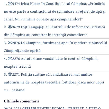
1.
5474 Irina Nistor în Consiliul Local Câmpina: „Primăria
nu este parte a contractului de schimbare a rețelei de apă și
canal. Nu Primăria oprește apa câmpinenilor!”
2.
3679 Foștii angajați ai Centrului de Informare Turistică
din Câmpina au contestat în instanță concedierea
3.
2876 La Câmpina, furnizarea apei în cartierele Muscel și
Câmpinița este oprită
4.
2276 Autoturisme vandalizate în centrul Câmpinei,
noaptea trecută
5.
2271 Poliția susține că vandalizarea mai multor
autoturisme de noaptea trecută a fost doar joaca unor copii
cu... castane!
Ultimele comentarii
06.08.2026
CRISADI
PENTRU RODICA : ITI REPET, A FOST O