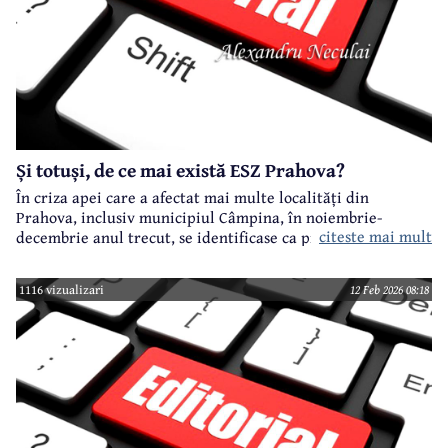
Și totuși, de ce mai există ESZ Prahova?
În criza apei care a afectat mai multe localități din
Prahova, inclusiv municipiul Câmpina, în noiembrie-
citeste mai mult
decembrie anul trecut, se identificase ca principal vinovat
ESZ Prahova, societate la care unic acționar este
Administrația Națională "Apele Române"
1116 vizualizari
12 Feb 2026 08:18