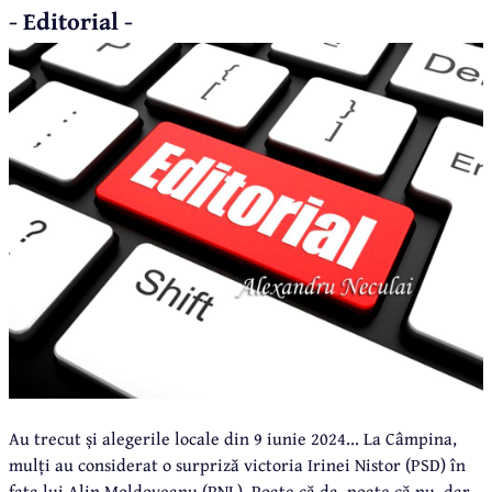
- Editorial -
Au trecut și alegerile locale din 9 iunie 2024... La Câmpina,
mulți au considerat o surpriză victoria Irinei Nistor (PSD) în
fața lui Alin Moldoveanu (PNL). Poate că da, poate că nu, dar