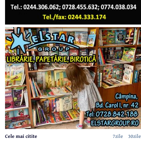
Cele mai citite
7zile
30zile