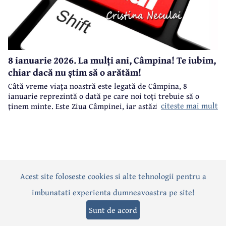
8 ianuarie 2026. La mulți ani, Câmpina! Te iubim,
chiar dacă nu știm să o arătăm!
Câtă vreme viața noastră este legată de Câmpina, 8
ianuarie reprezintă o dată pe care noi toți trebuie să o
citeste mai mult
ținem minte. Este Ziua Câmpinei, iar astăzi, 8 ianuarie
2026, se împlinesc 523 de ani de atestare documentară a
localității.
Acest site foloseste cookies si alte tehnologii pentru a
Actualitate
Politică
Social
Eveniment
Interviuri
imbunatati experienta dumneavoastra pe site!
Sănătate
Editorial
Sport
Anunțuri
Joburi
Turism
Sunt de acord