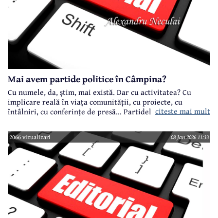
Mai avem partide politice în Câmpina?
Cu numele, da, știm, mai există. Dar cu activitatea? Cu
implicare reală în viața comunității, cu proiecte, cu
citeste mai mult
întâlniri, cu conferințe de presă... Partidele cu
reprezentare la nivel național, dar și în Consiliul Local -
PSD, PNL, USR, AUR - mai știți ceva de ele?
2066 vizualizari
08 Jan 2026 11:33