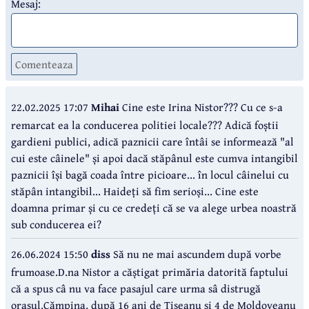
Mesaj:
Comenteaza
22.02.2025 17:07
Mihai
Cine este Irina Nistor??? Cu ce s-a
remarcat ea la conducerea politiei locale??? Adică foștii
gardieni publici, adică paznicii care întâi se informează "al
cui este câinele" și apoi dacă stăpânul este cumva intangibil
paznicii își bagă coada între picioare... în locul câinelui cu
stăpân intangibil... Haideți să fim serioși... Cine este
doamna primar și cu ce credeți că se va alege urbea noastră
sub conducerea ei?
26.06.2024 15:50
diss
Să nu ne mai ascundem după vorbe
frumoase.D.na Nistor a căștigat primăria datorită faptului
că a spus câ nu va face pasajul care urma sâ distrugă
orașul.Cămpina, după 16 ani de Tiseanu și 4 de Moldoveanu