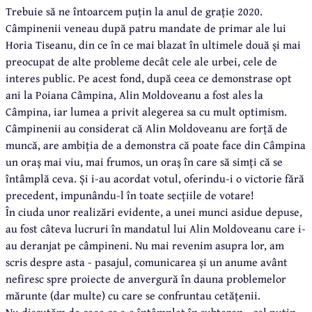
Trebuie să ne întoarcem puțin la anul de grație 2020.
Câmpinenii veneau după patru mandate de primar ale lui
Horia Tiseanu, din ce în ce mai blazat în ultimele două și mai
preocupat de alte probleme decât cele ale urbei, cele de
interes public. Pe acest fond, după ceea ce demonstrase opt
ani la Poiana Câmpina, Alin Moldoveanu a fost ales la
Câmpina, iar lumea a privit alegerea sa cu mult optimism.
Câmpinenii au considerat că Alin Moldoveanu are forță de
muncă, are ambiția de a demonstra că poate face din Câmpina
un oraș mai viu, mai frumos, un oraș în care să simți că se
întâmplă ceva. Și i-au acordat votul, oferindu-i o victorie fără
precedent, impunându-l în toate secțiile de votare!
În ciuda unor realizări evidente, a unei munci asidue depuse,
au fost câteva lucruri în mandatul lui Alin Moldoveanu care i-
au deranjat pe câmpineni. Nu mai revenim asupra lor, am
scris despre asta - pasajul, comunicarea și un anume avânt
nefiresc spre proiecte de anvergură în dauna problemelor
mărunte (dar multe) cu care se confruntau cetățenii.