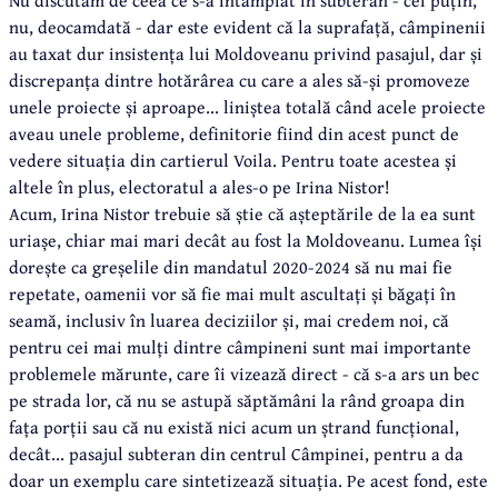
Nu discutăm de ceea ce s-a întâmplat în subteran - cel puțin,
nu, deocamdată - dar este evident că la suprafață, câmpinenii
au taxat dur insistența lui Moldoveanu privind pasajul, dar și
discrepanța dintre hotărârea cu care a ales să-și promoveze
unele proiecte și aproape... liniștea totală când acele proiecte
aveau unele probleme, definitorie fiind din acest punct de
vedere situația din cartierul Voila. Pentru toate acestea și
altele în plus, electoratul a ales-o pe Irina Nistor!
Acum, Irina Nistor trebuie să știe că așteptările de la ea sunt
uriașe, chiar mai mari decât au fost la Moldoveanu. Lumea își
dorește ca greșelile din mandatul 2020-2024 să nu mai fie
repetate, oamenii vor să fie mai mult ascultați și băgați în
seamă, inclusiv în luarea deciziilor și, mai credem noi, că
pentru cei mai mulți dintre câmpineni sunt mai importante
problemele mărunte, care îi vizează direct - că s-a ars un bec
pe strada lor, că nu se astupă săptămâni la rând groapa din
fața porții sau că nu există nici acum un ștrand funcțional,
decât... pasajul subteran din centrul Câmpinei, pentru a da
doar un exemplu care sintetizează situația. Pe acest fond, este