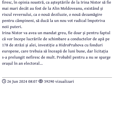
firesc, în opinia noastră, ca așteptările de la Irina Nistor să fie
mai mari decât au fost de la Alin Moldoveanu, existând și
riscul reversului, ca o nouă deziluzie, o nouă dezamăgire
pentru câmpineni, să ducă la un nou vot radical împotriva
noii puteri.
Irina Nistor va avea un mandat greu, fie doar și pentru faptul
că vor începe lucrările de schimbare a conductelor de apă pe
178 de străzi și alei, investiție a HidroPrahova cu fonduri
europene, care trebuia să înceapă de luni bune, dar licitația
s-a prelungit nefiresc de mult. Probabil pentru a nu se sparge
orașul în an electoral...
26 Jun 2024 08:07
39290 vizualizari