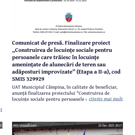
Comunicat de presă. Finalizare proiect
„Construirea de locuințe sociale pentru
persoanele care trăiesc în locuințe
amenințate de alunecări de teren sau
adăposturi improvizate” (Etapa a II-a), cod
SMIS 329929
UAT Municipiul Câmpina, în calitate de beneficiar,
anunță finalizarea proiectului "Construirea de
citeste mai mult
locuințe sociale pentru persoanele care trăiesc în
e
locuințe amenințate de alunecări de teren sau
lt
adăposturi improvizate" - Etapa a II-a, cod SMIS
329929.
30
993 vizualizari
10 Dec 2025 20:17