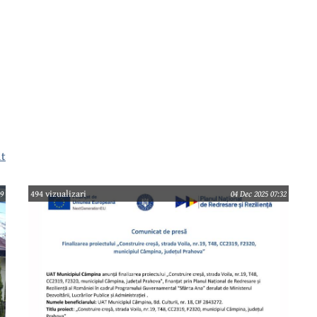
lt
,
09
494 vizualizari
04 Dec 2025 07:32