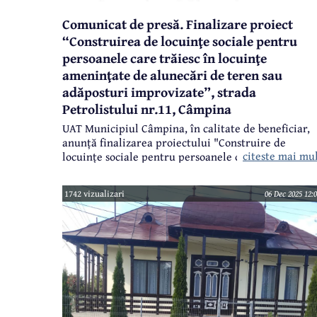
Comunicat de presă. Finalizare proiect
“Construirea de locuinţe sociale pentru
persoanele care trăiesc în locuinţe
ameninţate de alunecări de teren sau
adăposturi improvizate”, strada
Petrolistului nr.11, Câmpina
UAT Municipiul Câmpina, în calitate de beneficiar,
anunță finalizarea proiectului "Construire de
citeste mai mu
locuințe sociale pentru persoanele care trăiesc în
locuințe amenințate de alunecări de teren sau
adăposturi improvizate", strada Petrolistului, nr.11
1742 vizualizari
06 Dec 2025 12:
Cod SMIS 153543, finanțat prin Programul
Operațional Regional 2014-2020, Axa prioritară 9 -
Prioritatea de investiții 9.1 - DLRC (CLLD) -
Sprijinirea regenerării economice și sociale a
comunităților defavorizate din mediul urban.