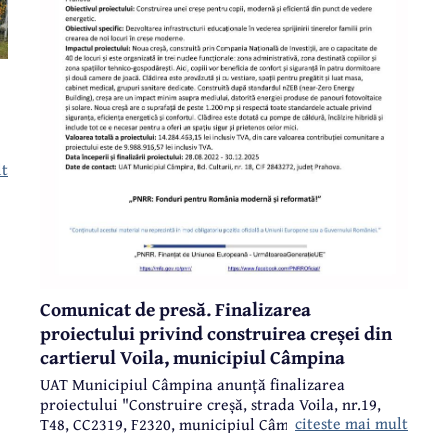
lt
Comunicat de presă. Finalizarea
proiectului privind construirea creșei din
cartierul Voila, municipiul Câmpina
UAT Municipiul Câmpina anunță finalizarea
proiectului "Construire creșă, strada Voila, nr.19,
citeste mai mult
T48, CC2319, F2320, municipiul Câmpina, județul
Prahova", finanțat prin Planul Național de