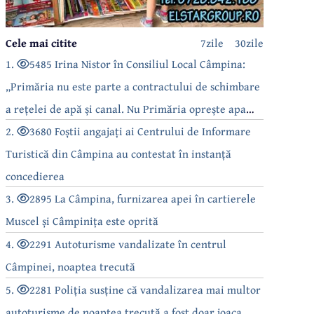
Cele mai citite
7zile
30zile
1.
5485 Irina Nistor în Consiliul Local Câmpina:
„Primăria nu este parte a contractului de schimbare
a rețelei de apă și canal. Nu Primăria oprește apa
câmpinenilor!”
2.
3680 Foștii angajați ai Centrului de Informare
Turistică din Câmpina au contestat în instanță
concedierea
3.
2895 La Câmpina, furnizarea apei în cartierele
Muscel și Câmpinița este oprită
4.
2291 Autoturisme vandalizate în centrul
Câmpinei, noaptea trecută
5.
2281 Poliția susține că vandalizarea mai multor
autoturisme de noaptea trecută a fost doar joaca