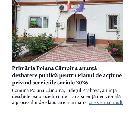
Primăria Poiana Câmpina anunță
dezbatere publică pentru Planul de acțiune
privind serviciile sociale 2026
Comuna Poiana Câmpina, județul Prahova, anunță
deschiderea procedurii de transparență decizională
citeste mai mult
a procesului de elaborare a următorului proiect de
act normativ: Proiect de hotărâre pentru aprobarea
Planului de acțiune privind serviciile sociale
administrate și finanțate din bugetul Consiliului
Local al comunei Poiana Câmpina pentru anul 2026.