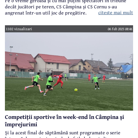
Pe o vreme geroasă și cu mai puțini spectatori în tribune
decât jucători pe teren, CS Câmpina și CS Cornu s-au
citeste mai mult
angrenat într-un util joc de pregătire.
1102 vizualizari
06 Feb 2025 08:46
Competiții sportive în week-end în Câmpina și
împrejurimi
Și la acest final de săptămână sunt programate o serie