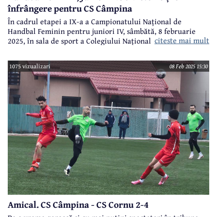
înfrângere pentru CS Câmpina
În cadrul etapei a IX-a a Campionatului Național de
Handbal Feminin pentru juniori IV, sâmbătă, 8 februarie
citeste mai mult
2025, în sala de sport a Colegiului Național ”Nicolae
Grigorescu” din Câmpina au avut loc trei partide, în două
dintre ele fiind implicate și echipele CS Câmpina.
1075 vizualizari
08 Feb 2025 15:30
Amical. CS Câmpina - CS Cornu 2-4