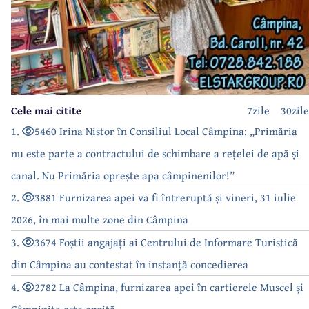
Cele mai citite
7zile
30zile
1.
5460 Irina Nistor în Consiliul Local Câmpina: „Primăria
nu este parte a contractului de schimbare a rețelei de apă și
canal. Nu Primăria oprește apa câmpinenilor!”
2.
3881 Furnizarea apei va fi întreruptă și vineri, 31 iulie
2026, în mai multe zone din Câmpina
3.
3674 Foștii angajați ai Centrului de Informare Turistică
din Câmpina au contestat în instanță concedierea
4.
2782 La Câmpina, furnizarea apei în cartierele Muscel și