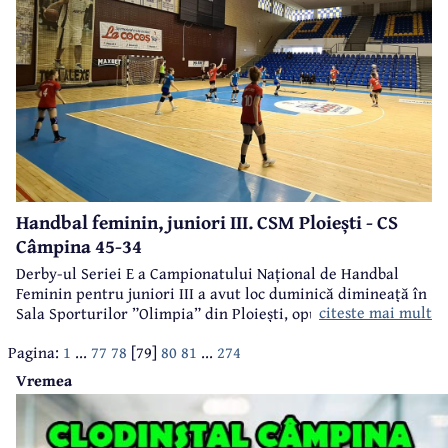
Handbal feminin, juniori III. CSM Ploiești - CS
Câmpina 45-34
Derby-ul Seriei E a Campionatului Național de Handbal
Feminin pentru juniori III a avut loc duminică dimineață în
citeste mai mult
Sala Sporturilor ”Olimpia” din Ploiești, opunând
ocupantele primelor două locuri, CSM Ploiești și CS
Pagina:
1
...
77
78
[79]
80
81
...
274
Câmpina.
Vremea