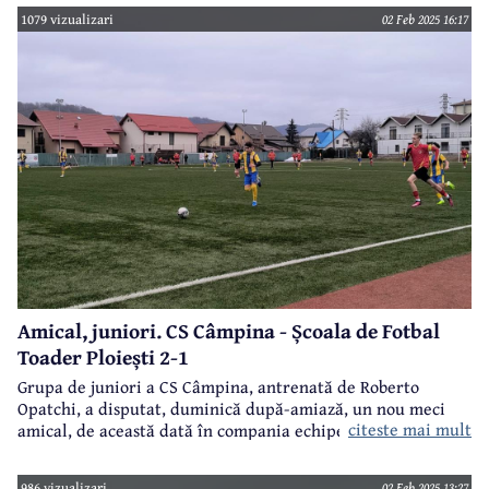
1079 vizualizari
02 Feb 2025 16:17
Amical, juniori. CS Câmpina - Școala de Fotbal
Toader Ploiești 2-1
Grupa de juniori a CS Câmpina, antrenată de Roberto
Opatchi, a disputat, duminică după-amiază, un nou meci
citeste mai mult
amical, de această dată în compania echipei similare a
Școlii de Fotbal Toader Ploiești.
986 vizualizari
02 Feb 2025 13:27