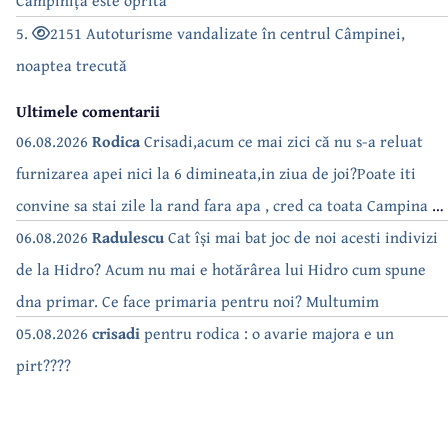
Câmpinița este oprită
5.
2151 Autoturisme vandalizate în centrul Câmpinei,
noaptea trecută
Ultimele comentarii
06.08.2026
Rodica
Crisadi,acum ce mai zici că nu s-a reluat
furnizarea apei nici la 6 dimineata,in ziua de joi?Poate iti
convine sa stai zile la rand fara apa , cred ca toata Campina s-
a săturat de cate ori se tot oprește apa!!
06.08.2026
Radulescu
Cat își mai bat joc de noi acesti indivizi
de la Hidro? Acum nu mai e hotărârea lui Hidro cum spune
dna primar. Ce face primaria pentru noi? Multumim
05.08.2026
crisadi
pentru rodica : o avarie majora e un
pirt????