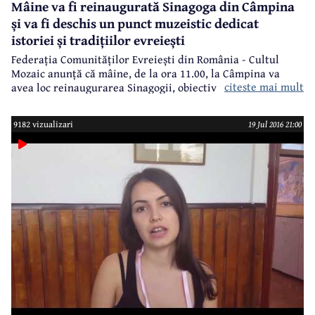
Mâine va fi reinaugurată Sinagoga din Câmpina
și va fi deschis un punct muzeistic dedicat
istoriei și tradițiilor evreiești
Federația Comunităților Evreiești din România - Cultul
Mozaic anunță că mâine, de la ora 11.00, la Câmpina va
citeste mai mult
avea loc reinaugurarea Sinagogii, obiectiv construit în anul
1905 din donații ale evreilor câmpineni.
9182 vizualizari
19 Jul 2016 21:00