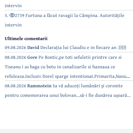
intervin
5.
2739 Furtuna a făcut ravagii la Câmpina. Autoritățile
intervin
Ultimele comentarii
09.08.2026
David
Declarația lui Claudiu e in fiecare an :)))))
08.08.2026
Gore
Pe Bontic,pe toti sefuletii printre care si
Tiseanu i as baga cu botu in canalizarile si haznaua ce
refuleaza.Inclusiv Dorel sparge intentionat.Primarita,Nanu
bea apa de la robinet.Asta as intreba o si pe Izabel Mitrea
08.08.2026
Rammstein
Sa vă aduceți lumânări și coronite
pentru comemorarea unui bolovan...să-i fie dunărea ușoară...