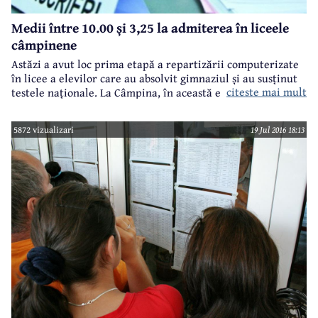
Medii între 10.00 și 3,25 la admiterea în liceele
câmpinene
Astăzi a avut loc prima etapă a repartizării computerizate
în licee a elevilor care au absolvit gimnaziul și au susținut
citeste mai mult
testele naționale. La Câmpina, în această etapă, din cele
588 locuri disponibile la învățământul de zi, 557 au fost
ocupate, iar 31 au rămas libere (toate la Colegiul Tehnic
5872 vizualizari
19 Jul 2016 18:13
'Constantin Istrati').