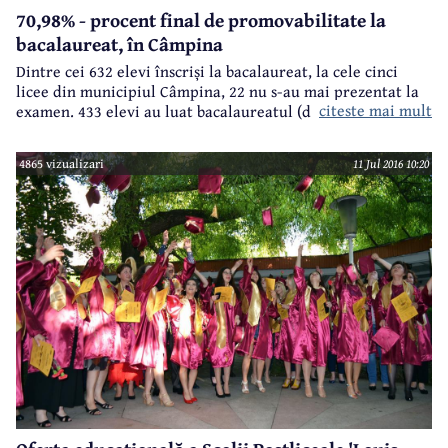
70,98% - procent final de promovabilitate la
bacalaureat, în Câmpina
Dintre cei 632 elevi înscriși la bacalaureat, la cele cinci
licee din municipiul Câmpina, 22 nu s-au mai prezentat la
citeste mai mult
examen. 433 elevi au luat bacalaureatul (dintre care șapte
după contestații), iar 177 elevi nu au obținut media 6 care
să le permită promovarea examenului. Astfel, procentul
4865 vizualizari
11 Jul 2016 10:20
final de promovabilitate este 70,98%, cu aproape 5% mai
mic decât cel de anul trecut.