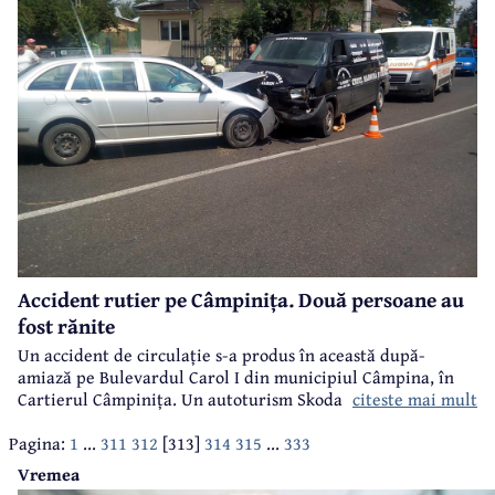
Accident rutier pe Câmpinița. Două persoane au
fost rănite
Un accident de circulație s-a produs în această după-
amiază pe Bulevardul Carol I din municipiul Câmpina, în
citeste mai mult
Cartierul Câmpinița. Un autoturism Skoda Octavia se
deplasa spre centrul localității, dinspre Școala de Poliție.
Pagina:
1
...
311
312
[313]
314
315
...
333
La intersecția cu Strada Dr. Constantin Istrati, conducătorul
auto, în vârstă de 68 de ani, a intrat pe contrasens și s-a
Vremea
ciocnit cu o mașină mortuară.