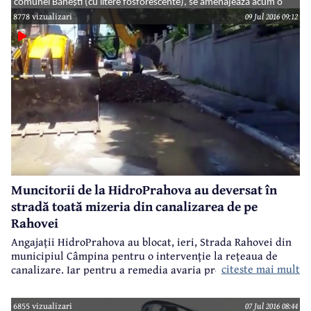
comunei Bănești (cu litere fosforescente), se amenajează acum o
alee pietonală. Pe acolo trecea o cărăruie folosită de localnici pentru
8778 vizualizari
09 Jul 2016 09:12
a ajunge fie pe platoul unde se află Primăria Bănești, fie în zona din
apropierea Doftanei.
Muncitorii de la HidroPrahova au deversat în
stradă toată mizeria din canalizarea de pe
Rahovei
Angajații HidroPrahova au blocat, ieri, Strada Rahovei din
municipiul Câmpina pentru o intervenție la rețeaua de
citeste mai mult
canalizare. Iar pentru a remedia avaria produsă la rețea,
muncitorii au dat efectiv drumul pe stradă la toată mizeria
din canalizare.
6855 vizualizari
07 Jul 2016 08:44