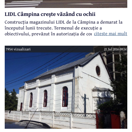
LIDL Câmpina crește văzând cu ochii
Construcția magazinului LIDL de la Câmpina a demarat la
începutul lunii trecute. Termenul de execuție a
citeste mai mult
obiectivului, prevăzut în autorizația de construcție, este de
12 luni, dar pe panoul amplasat lângă șantier se
menționează ca dată de finalizare a lucrărilor 3 aprilie
7954 vizualizari
21 Jul 2016 09:14
2017.