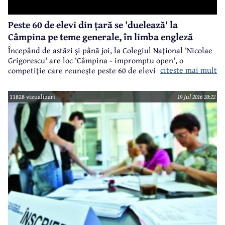
Peste 60 de elevi din țară se 'duelează' la
Câmpina pe teme generale, în limba engleză
Începând de astăzi şi până joi, la Colegiul Naţional 'Nicolae
Grigorescu' are loc 'Câmpina - impromptu open', o
citeste mai mult
competiţie care reuneşte peste 60 de elevi de liceu din
toată ţara. Este un concurs foarte interesant, în care elevii
formează echipe, iar fiecare echipă își prezintă
11828 vizualizari
19 Jul 2016 20:22
argumentele pro și contra unui anumit subiect, dar numai
în limba engleză.