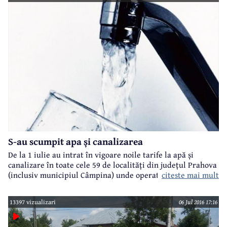
S-au scumpit apa și canalizarea
De la 1 iulie au intrat în vigoare noile tarife la apă și
canalizare în toate cele 59 de localități din județul Prahova
citeste mai mult
(inclusiv municipiul Câmpina) unde operator este
HidroPrahova. Prețul la apă a crescut cu 5%, iar la
canalizare - cu 3%.
13397 vizualizari
06 Jul 2016 17:16