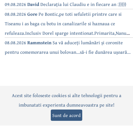
09.08.2026
David
Declarația lui Claudiu e in fiecare an :)))))
08.08.2026
Gore
Pe Bontic,pe toti sefuletii printre care si
Tiseanu i as baga cu botu in canalizarile si haznaua ce
refuleaza.Inclusiv Dorel sparge intentionat.Primarita,Nanu
bea apa de la robinet.Asta as intreba o si pe Izabel Mitrea
08.08.2026
Rammstein
Sa vă aduceți lumânări și coronite
pentru comemorarea unui bolovan...să-i fie dunărea ușoară...
Acest site foloseste cookies si alte tehnologii pentru a
Actualitate
Politică
Social
Eveniment
Interviuri
imbunatati experienta dumneavoastra pe site!
Sănătate
Editorial
Sport
Anunțuri
Joburi
Turism
Sunt de acord
Termeni și condiții
-
Politica de confidențialitate
-