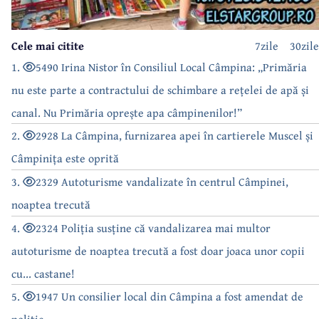
Cele mai citite
7zile
30zile
1.
5490 Irina Nistor în Consiliul Local Câmpina: „Primăria
nu este parte a contractului de schimbare a rețelei de apă și
canal. Nu Primăria oprește apa câmpinenilor!”
2.
2928 La Câmpina, furnizarea apei în cartierele Muscel și
Câmpinița este oprită
3.
2329 Autoturisme vandalizate în centrul Câmpinei,
noaptea trecută
4.
2324 Poliția susține că vandalizarea mai multor
autoturisme de noaptea trecută a fost doar joaca unor copii
cu... castane!
5.
1947 Un consilier local din Câmpina a fost amendat de