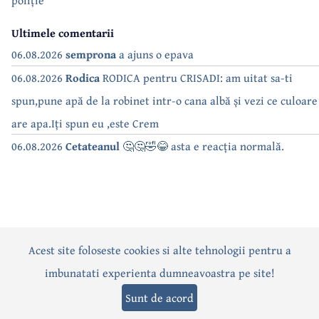
poliție
Ultimele comentarii
06.08.2026
semprona
a ajuns o epava
06.08.2026
Rodica
RODICA pentru CRISADI: am uitat sa-ti
spun,pune apă de la robinet intr-o cana albă și vezi ce culoare
are apa.Iți spun eu ,este Crem
06.08.2026
Cetateanul
🤔🤔🤣😂 asta e reacția normală.
Acest site foloseste cookies si alte tehnologii pentru a
Actualitate
Politică
Social
Eveniment
Interviuri
imbunatati experienta dumneavoastra pe site!
Sănătate
Editorial
Sport
Anunțuri
Joburi
Turism
Sunt de acord