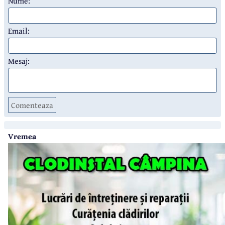
Nume:
Email:
Mesaj:
Comenteaza
Vremea