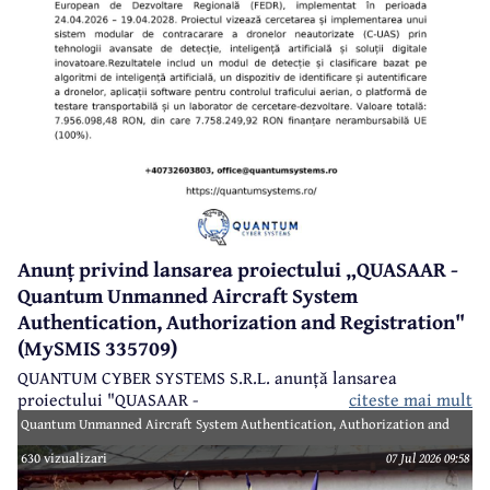
Anunț privind lansarea proiectului „QUASAAR -
Quantum Unmanned Aircraft System
Authentication, Authorization and Registration"
(MySMIS 335709)
QUANTUM CYBER SYSTEMS S.R.L. anunță lansarea
proiectului "QUASAAR -
citeste mai mult
Quantum Unmanned Aircraft System Authentication, Authorization and
Registration" (MySMIS 335709), finanțat prin Programul Creștere
630 vizualizari
07 Jul 2026 09:58
Inteligentă, Digitalizare și Instrumente Financiare 2021-2027 (PoCIDIF) din