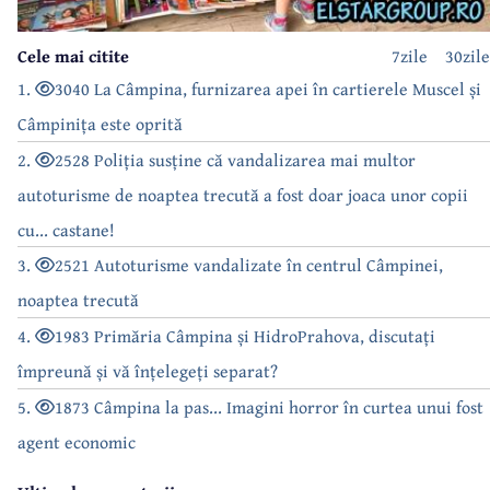
Cele mai citite
7zile
30zile
1.
3040 La Câmpina, furnizarea apei în cartierele Muscel și
Câmpinița este oprită
2.
2528 Poliția susține că vandalizarea mai multor
autoturisme de noaptea trecută a fost doar joaca unor copii
cu... castane!
3.
2521 Autoturisme vandalizate în centrul Câmpinei,
noaptea trecută
4.
1983 Primăria Câmpina și HidroPrahova, discutați
împreună și vă înțelegeți separat?
5.
1873 Câmpina la pas... Imagini horror în curtea unui fost
agent economic