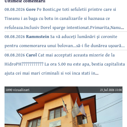
Ultimele comentarii
08.08.2026
Gore
Pe Bontic,pe toti sefuletii printre care si
Tiseanu i as baga cu botu in canalizarile si haznaua ce
refuleaza.Inclusiv Dorel sparge intentionat.Primarita,Nanu
bea apa de la robinet.Asta as intreba o si pe Izabel Mitrea
08.08.2026
Rammstein
Sa vă aduceți lumânări și coronite
pentru comemorarea unui bolovan...să-i fie dunărea ușoară...
08.08.2026
Carol
Cat mai acceptati aceasta mizerie de la
HidroPH??????????? La ora 5.00 nu este apa, bestia capitalista
ajuta cei mai mari criminali si voi inca stati in
case???????????????
1890 vizualizari
21 Jul 2026 11:04