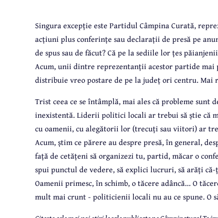
Singura excepție este Partidul Câmpina Curată, reprez
acțiuni plus conferințe sau declarații de presă pe anu
de spus sau de făcut? Că pe la sediile lor țes păianjen
Acum, unii dintre reprezentanții acestor partide mai p
distribuie vreo postare de pe la județ ori centru. Mai r
Trist ceea ce se întâmplă, mai ales că probleme sunt de
inexistentă. Liderii politici locali ar trebui să știe c
cu oamenii, cu alegătorii lor (trecuți sau viitori) ar t
Acum, știm ce părere au despre presă, în general, despr
față de cetățeni să organizezi tu, partid, măcar o conf
spui punctul de vedere, să explici lucruri, să arăți că-ț
Oamenii primesc, în schimb, o tăcere adâncă... O tăce
mult mai crunt - politicienii locali nu au ce spune. O s