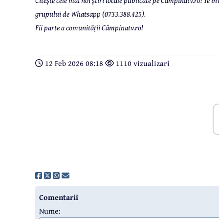
Citește cele mai noi știri locale publicate pe Câmpinatv.ro! Te
grupului de Whatsapp (0733.388.425).
Fii parte a comunității Câmpinatv.ro!
12 Feb 2026 08:18
1110 vizualizari
Comentarii
Nume: