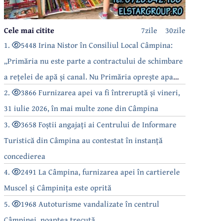
Cele mai citite
7zile
30zile
1.
5448 Irina Nistor în Consiliul Local Câmpina:
„Primăria nu este parte a contractului de schimbare
a rețelei de apă și canal. Nu Primăria oprește apa
câmpinenilor!”
2.
3866 Furnizarea apei va fi întreruptă și vineri,
31 iulie 2026, în mai multe zone din Câmpina
3.
3658 Foștii angajați ai Centrului de Informare
Turistică din Câmpina au contestat în instanță
concedierea
4.
2491 La Câmpina, furnizarea apei în cartierele
Muscel și Câmpinița este oprită
5.
1968 Autoturisme vandalizate în centrul
Câmpinei, noaptea trecută