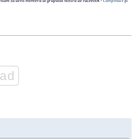
 invităm să devii membru al grupului nostru de Facebook -
Câmpinatv
și
ad