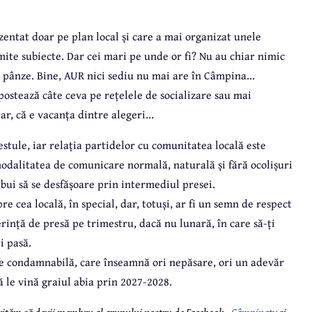
entat doar pe plan local și care a mai organizat unele
mite subiecte. Dar cei mari pe unde or fi? Nu au chiar nimic
ii pânze. Bine, AUR nici sediu nu mai are în Câmpina...
ostează câte ceva pe rețelele de socializare sau mai
ar, că e vacanța dintre alegeri...
stule, iar relația partidelor cu comunitatea locală este
ă modalitatea de comunicare normală, naturală și fără ocolișuri
rebui să se desfășoare prin intermediul presei.
e cea locală, în special, dar, totuși, ar fi un semn de respect
erință de presă pe trimestru, dacă nu lunară, în care să-ți
i pasă.
re condamnabilă, care înseamnă ori nepăsare, ori un adevăr
ă le vină graiul abia prin 2027-2028.