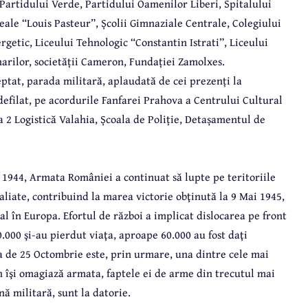
Partidului Verde, Partidului Oamenilor Liberi, Spitalului
ceale “Louis Pasteur”, Școlii Gimnaziale Centrale, Colegiului
rgetic, Liceului Tehnologic “Constantin Istrati”, Liceului
arilor, societății Cameron, Fundației Zamolxes.
eptat, parada militară, aplaudată de cei prezenți la
efilat, pe acordurile Fanfarei Prahova a Centrului Cultural
 2 Logistică Valahia, Școala de Poliție, Detașamentul de
 1944, Armata României a continuat să lupte pe teritoriile
 aliate, contribuind la marea victorie obţinută la 9 Mai 1945,
al în Europa. Efortul de război a implicat dislocarea pe front
.000 şi-au pierdut viaţa, aproape 60.000 au fost daţi
iua de 25 Octombrie este, prin urmare, una dintre cele mai
 îşi omagiază armata, faptele ei de arme din trecutul mai
nă militară, sunt la datorie.