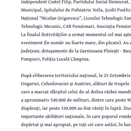
independent Costel Filip, Partidului Social Democrat, 
Municipal, Spitalului de Psihiatrie Voila, Școlii Postli
Național “Nicolae Grigorescu”, Liceului Tehnologic Ene
Tehnologic Mecanic, CAR Pensionari, Asociația Pension
La finalul festivităților a urmat momentul cel mai așt
eveniment (în număr nu foarte mare, din păcate). Au d
Județean, detașamente de la Garnizoana Ploiești - Baza
Pompieri, Poliția Locală Câmpina.
După eliberarea teritoriului naţional, la 25 Octombrie
Ungariei, Cehoslovaciei şi Austriei, alături de trupele
care a marcat sfârşitul celui de-al doilea război mondi
a aproximativ 540.000 de militari, dintre care peste 90
dispăruţi, iar peste 330.000 au fost răniţi în luptă. Z
importante sărbători naţionale, în care poporul român
depărtat şi mai apropiat, pe toţi cei care astăzi, în hai