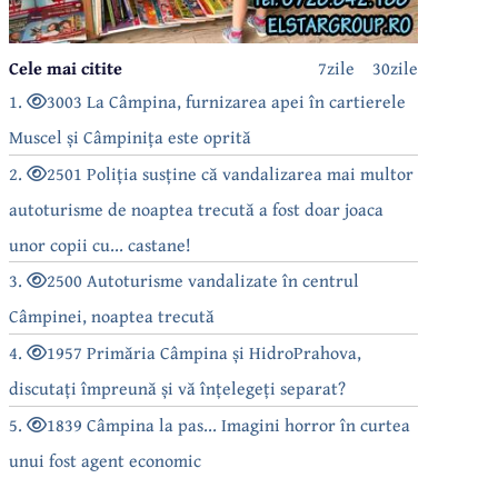
Cele mai citite
7zile
30zile
1.
3003 La Câmpina, furnizarea apei în cartierele
Muscel și Câmpinița este oprită
2.
2501 Poliția susține că vandalizarea mai multor
autoturisme de noaptea trecută a fost doar joaca
unor copii cu... castane!
3.
2500 Autoturisme vandalizate în centrul
Câmpinei, noaptea trecută
4.
1957 Primăria Câmpina și HidroPrahova,
discutați împreună și vă înțelegeți separat?
5.
1839 Câmpina la pas... Imagini horror în curtea
unui fost agent economic