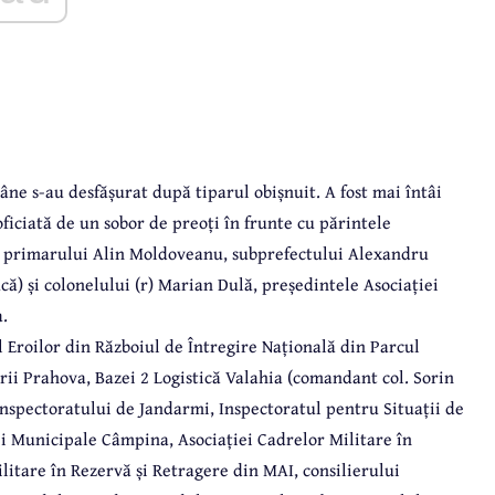
ne s-au desfășurat după tiparul obișnuit. A fost mai întâi
oficiată de un sobor de preoți în frunte cu părintele
e primarului Alin Moldoveanu, subprefectului Alexandru
ă) și colonelului (r) Marian Dulă, președintele Asociației
.
 Eroilor din Războiul de Întregire Națională din Parcul
rii Prahova, Bazei 2 Logistică Valahia (comandant col. Sorin
 Inspectoratului de Jandarmi, Inspectoratul pentru Situații de
 Municipale Câmpina, Asociației Cadrelor Militare în
itare în Rezervă și Retragere din MAI, consilierului