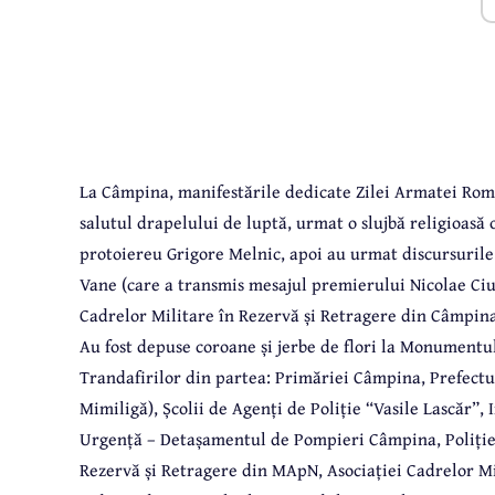
La Câmpina, manifestările dedicate Zilei Armatei Româ
salutul drapelului de luptă, urmat o slujbă religioasă 
protoiereu Grigore Melnic, apoi au urmat discursuril
Vane (care a transmis mesajul premierului Nicolae Ciuc
Cadrelor Militare în Rezervă și Retragere din Câmpina
Au fost depuse coroane și jerbe de flori la Monumentul
Trandafirilor din partea: Primăriei Câmpina, Prefectu
Mimiligă), Școlii de Agenți de Poliție “Vasile Lascăr”,
Urgență – Detașamentul de Pompieri Câmpina, Poliției
Rezervă și Retragere din MApN, Asociației Cadrelor Mil