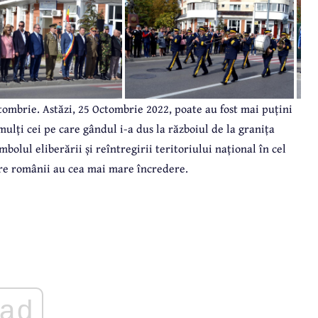
tombrie. Astăzi, 25 Octombrie 2022, poate au fost mai puțini
 mulți cei pe care gândul i-a dus la războiul de la granița
olul eliberării și reîntregirii teritoriului național în cel
care românii au cea mai mare încredere.
ad