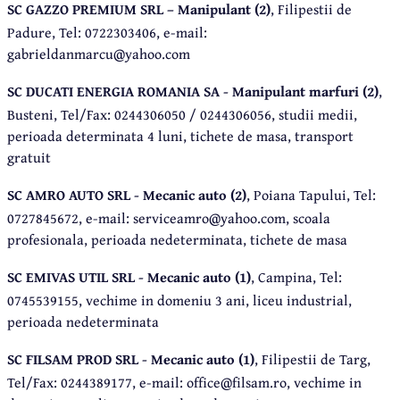
SC GAZZO PREMIUM SRL – Manipulant (2)
, Filipestii de
Padure, Tel: 0722303406, e-mail:
gabrieldanmarcu@yahoo.com
SC DUCATI ENERGIA ROMANIA SA - Manipulant marfuri (2)
,
Busteni, Tel/Fax: 0244306050 / 0244306056, studii medii,
perioada determinata 4 luni, tichete de masa, transport
gratuit
SC AMRO AUTO SRL - Mecanic auto (2)
, Poiana Tapului, Tel:
0727845672, e-mail: serviceamro@yahoo.com, scoala
profesionala, perioada nedeterminata, tichete de masa
SC EMIVAS UTIL SRL - Mecanic auto (1)
, Campina, Tel:
0745539155, vechime in domeniu 3 ani, liceu industrial,
perioada nedeterminata
SC FILSAM PROD SRL - Mecanic auto (1)
, Filipestii de Targ,
Tel/Fax: 0244389177, e-mail: office@filsam.ro, vechime in