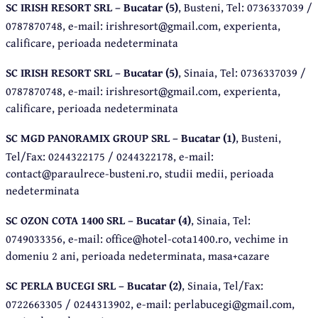
SC IRISH RESORT SRL – Bucatar (5)
, Busteni, Tel: 0736337039 /
0787870748, e-mail: irishresort@gmail.com, experienta,
calificare, perioada nedeterminata
SC IRISH RESORT SRL – Bucatar (5)
, Sinaia, Tel: 0736337039 /
0787870748, e-mail: irishresort@gmail.com, experienta,
calificare, perioada nedeterminata
SC MGD PANORAMIX GROUP SRL – Bucatar (1)
, Busteni,
Tel/Fax: 0244322175 / 0244322178, e-mail:
contact@paraulrece-busteni.ro, studii medii, perioada
nedeterminata
SC OZON COTA 1400 SRL – Bucatar (4)
, Sinaia, Tel:
0749033356, e-mail: office@hotel-cota1400.ro, vechime in
domeniu 2 ani, perioada nedeterminata, masa+cazare
SC PERLA BUCEGI SRL – Bucatar (2)
, Sinaia, Tel/Fax:
0722663305 / 0244313902, e-mail: perlabucegi@gmail.com,