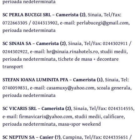
perioada nedeterminata
SC PERLA BUCEGI SRL – Camerista (2)
, Sinaia, Tel/Fax:
0722663305 / 0244313902, e-mail: perlabucegi@gmail.com,
perioada nedeterminata
SC SINAIA SA – Camerista (2)
, Sinaia, Tel/Fax: 0244302911 /
0244302922, e-mail: hr@sinaia.rinahotels.ro, studii medii,
perioada nedeterminata, tichete de masa + decontare
transport
STEFAN IOANA LUMINITA PFA – Camerista (1)
, Sinaia, Tel:
0740059831, e-mail: casamuxy@yahoo.com, scoala generala,
perioada nedeterminata
SC VICARIS SRL – Camerista (2)
, Sinaia, Tel/Fax: 0244314555,
e-mail: firmavicaris@yahoo.com, studii medii, calificare,
perioada nedeterminata, masa+spor weekend
SC NEPTUN SA – Casier (7)
, Campina, Tel/Fax: 0244335651 /