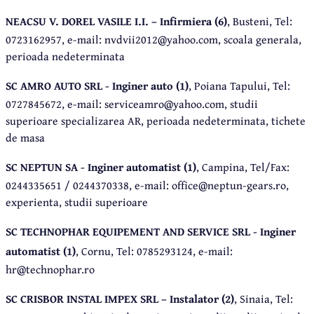
NEACSU V. DOREL VASILE I.I. – Infirmiera (6)
, Busteni, Tel:
0723162957, e-mail: nvdvii2012@yahoo.com, scoala generala,
perioada nedeterminata
SC AMRO AUTO SRL - Inginer auto (1)
, Poiana Tapului, Tel:
0727845672, e-mail: serviceamro@yahoo.com, studii
superioare specializarea AR, perioada nedeterminata, tichete
de masa
SC NEPTUN SA - Inginer automatist (1)
, Campina, Tel/Fax:
0244335651 / 0244370338, e-mail: office@neptun-gears.ro,
experienta, studii superioare
SC TECHNOPHAR EQUIPEMENT AND SERVICE SRL - Inginer
automatist (1)
, Cornu, Tel: 0785293124, e-mail:
hr@technophar.ro
SC CRISBOR INSTAL IMPEX SRL – Instalator (2)
, Sinaia, Tel: