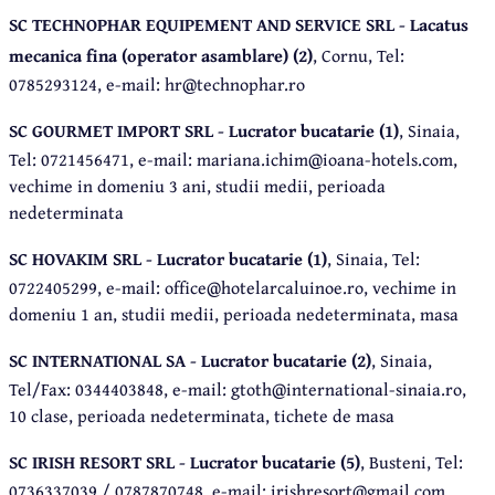
SC TECHNOPHAR EQUIPEMENT AND SERVICE SRL - Lacatus
mecanica fina (operator asamblare) (2)
, Cornu, Tel:
0785293124, e-mail: hr@technophar.ro
SC GOURMET IMPORT SRL - Lucrator bucatarie (1)
, Sinaia,
Tel: 0721456471, e-mail: mariana.ichim@ioana-hotels.com,
vechime in domeniu 3 ani, studii medii, perioada
nedeterminata
SC HOVAKIM SRL - Lucrator bucatarie (1)
, Sinaia, Tel:
0722405299, e-mail: office@hotelarcaluinoe.ro, vechime in
domeniu 1 an, studii medii, perioada nedeterminata, masa
SC INTERNATIONAL SA - Lucrator bucatarie (2)
, Sinaia,
Tel/Fax: 0344403848, e-mail: gtoth@international-sinaia.ro,
10 clase, perioada nedeterminata, tichete de masa
SC IRISH RESORT SRL - Lucrator bucatarie (5)
, Busteni, Tel:
0736337039 / 0787870748, e-mail: irishresort@gmail.com,