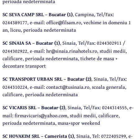
perioada nedeterminata
SC SEVA CAMP SRL – Bucatar (1)
, Campina, Tel/Fax:
0244389177, e-mail: office@filsam.ro, vechime in domeniu 1
an, liceu, perioada nedeterminata
SC SINAIA SA – Bucatar (1)
, Sinaia, Tel/Fax: 0244302911 /
0244302922, e-mail: hr@sinaia.rinahotels.ro, studii medii,
calificare, perioada nedeterminata, tichete de masa +
decontare transport
SC TRANSPORT URBAN SRL – Bucatar (2)
, Sinaia, Tel/Fax:
0244310224, e-mail: contact@tusinaia.ro, scoala generala,
calificare, perioada nedeterminata
SC VICARIS SRL – Bucatar (2)
, Sinaia, Tel/Fax: 0244314555, e-
mail: firmavicaris@yahoo.com, studii medii, calificare,
perioada nedeterminata, masa+spor weekend
SC HOVAKIM SRL – Camerista (1)
, Sinaia, Tel: 0722405299, e-