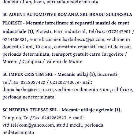
domeniu 1 an, liceu, perioada nedeterminata
SC ADIENT AUTOMOTIVE ROMANIA SRL BRADU SUCURSALA
PLOIESTI - Mecanic intretinere si reparatii masini de cusut
industriale (1)
, Ploiesti, Parc industrial, Tel/Fax: 0372447901 /
0244406881, e-mail: carmen.barbulescu@jci.com, vechime in
domeniu 2 ani, 10 clase, cunostinte reparatii masini de cusut,
perioada determinata, transport gratuit catre Targoviste /
Moreni / Campina / Valenii de Munte
SC IMPEX CRIS TIM SRL - Mecanic utilaj (1)
, Bucuresti,
Tel/Fax: 0212027422 / 0212027400, e-mail:
diana.barbu@cristim.ro, vechime in domeniu 3 ani, calificare,
perioada nedeterminata
SC NEDEIRA TELESAT SRL - Mecanic utilaje agricole (1)
,
Campina, Tel/Fax: 0244262523, e-mail:
vtd.telecom@yahoo.com, studii medii, perioada
nedeterminata