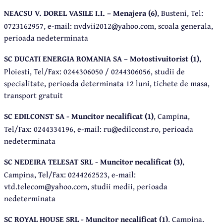
NEACSU V. DOREL VASILE I.I. – Menajera (6)
, Busteni, Tel:
0723162957, e-mail: nvdvii2012@yahoo.com, scoala generala,
perioada nedeterminata
SC DUCATI ENERGIA ROMANIA SA – Motostivuitorist (1)
,
Ploiesti, Tel/Fax: 0244306050 / 0244306056, studii de
specialitate, perioada determinata 12 luni, tichete de masa,
transport gratuit
SC EDILCONST SA - Muncitor necalificat (1)
, Campina,
Tel/Fax: 0244334196, e-mail: ru@edilconst.ro, perioada
nedeterminata
SC NEDEIRA TELESAT SRL - Muncitor necalificat (3)
,
Campina, Tel/Fax: 0244262523, e-mail:
vtd.telecom@yahoo.com, studii medii, perioada
nedeterminata
SC ROYAL HOUSE SRL - Muncitor necalificat (1)
, Campina,