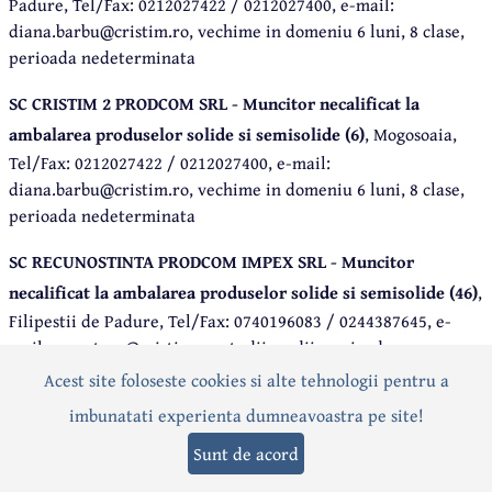
Padure, Tel/Fax: 0212027422 / 0212027400, e-mail:
diana.barbu@cristim.ro, vechime in domeniu 6 luni, 8 clase,
perioada nedeterminata
SC CRISTIM 2 PRODCOM SRL - Muncitor necalificat la
ambalarea produselor solide si semisolide (6)
, Mogosoaia,
Tel/Fax: 0212027422 / 0212027400, e-mail:
diana.barbu@cristim.ro, vechime in domeniu 6 luni, 8 clase,
perioada nedeterminata
SC RECUNOSTINTA PRODCOM IMPEX SRL - Muncitor
necalificat la ambalarea produselor solide si semisolide (46)
,
Filipestii de Padure, Tel/Fax: 0740196083 / 0244387645, e-
mail: recrutare@cristim.ro, studii medii, perioada
nedeterminata, experienta in industria prelucrarii carnii
Acest site foloseste cookies si alte tehnologii pentru a
constituie avantaj, masa+pachet mezeluri+transport
imbunatati experienta dumneavoastra pe site!
SC DUCATI ENERGIA ROMANIA SA - Muncitor necalificat la
Sunt de acord
asamblarea si montarea pieselor (40)
, Busteni, Tel/Fax: