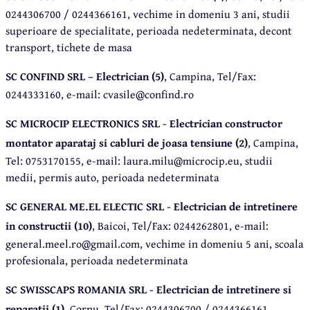
0244306700 / 0244366161, vechime in domeniu 3 ani, studii
superioare de specialitate, perioada nedeterminata, decont
transport, tichete de masa
SC CONFIND SRL – Electrician (5)
, Campina, Tel/Fax:
0244333160, e-mail: cvasile@confind.ro
SC MICROCIP ELECTRONICS SRL - Electrician constructor
montator aparataj si cabluri de joasa tensiune (2)
, Campina,
Tel: 0753170155, e-mail: laura.milu@microcip.eu, studii
medii, permis auto, perioada nedeterminata
SC GENERAL ME.EL ELECTIC SRL - Electrician de intretinere
in constructii (10)
, Baicoi, Tel/Fax: 0244262801, e-mail:
general.meel.ro@gmail.com, vechime in domeniu 5 ani, scoala
profesionala, perioada nedeterminata
SC SWISSCAPS ROMANIA SRL - Electrician de intretinere si
reparatii (1)
, Cornu, Tel/Fax: 0244306700 / 0244366161,