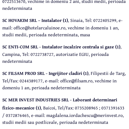
0722513670, vechime in domeniu 2 ani, studii medii, perioada
nedeterminata
SC HOVAKIM SRL – Instalator (1)
, Sinaia, Tel: 0722405299, e-
mail: office@hotelarcaluinoe.ro, vechime in domeniu 1 an,
studii medii, perioada nedeterminata, masa
SC ENTI-COM SRL - Instalator incalzire centrala si gaze (1)
,
Campina, Tel: 0722738727, autorizatie EGIU, perioada
nedeterminata
SC FILSAM PROD SRL - Ingrijitor cladiri (1)
, Filipestii de Targ,
Tel/Fax: 0244389177, e-mail: office@filsam.ro, vechime in
domeniu 1 an, perioada nedeterminata
SC MER INVEST INDUSTRIES SRL - Laborant determinari
fizico-mecanice (1)
, Baicoi, Tel/Fax: 0735208965 ; 0371391633
/ 0372876465, e-mail: magdalena.iordachescu@merinvest.ro,
studii medii sau postliceale, perioada nedeterminata