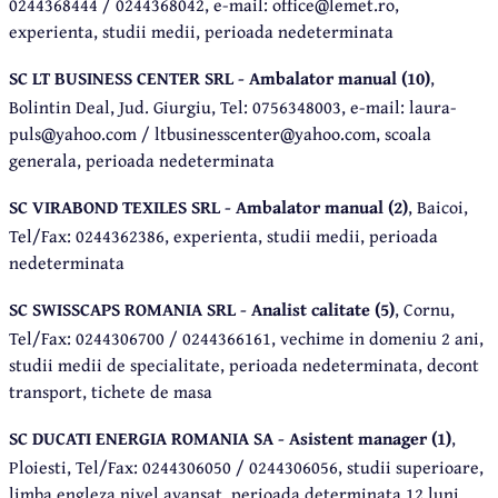
0244368444 / 0244368042, e-mail: office@lemet.ro,
experienta, studii medii, perioada nedeterminata
SC LT BUSINESS CENTER SRL - Ambalator manual (10)
,
Bolintin Deal, Jud. Giurgiu, Tel: 0756348003, e-mail: laura-
puls@yahoo.com / ltbusinesscenter@yahoo.com, scoala
generala, perioada nedeterminata
SC VIRABOND TEXILES SRL - Ambalator manual (2)
, Baicoi,
Tel/Fax: 0244362386, experienta, studii medii, perioada
nedeterminata
SC SWISSCAPS ROMANIA SRL - Analist calitate (5)
, Cornu,
Tel/Fax: 0244306700 / 0244366161, vechime in domeniu 2 ani,
studii medii de specialitate, perioada nedeterminata, decont
transport, tichete de masa
SC DUCATI ENERGIA ROMANIA SA - Asistent manager (1)
,
Ploiesti, Tel/Fax: 0244306050 / 0244306056, studii superioare,
limba engleza nivel avansat, perioada determinata 12 luni,