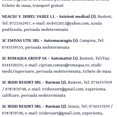
tichete de masa, transport gratuit
NEACSU V. DOREL VASILE I.I. - Asistent medical (2)
, Busteni,
Tel: 0723162957, e-mail: nvdvii2012@yahoo.com, scoala
postliceala, perioada nedeterminata
SC EMIVAS UTIL SRL – Automacaragiu (1)
, Campina, Tel:
0745539155, perioada nedeterminata
SC ROMAQUA GROUP SA – Automatist (1)
, Busteni, Tel/Fax:
0244320235, e-mail: ciprian.coman@romaqua.ro, studii
medii/superioare, perioada nedeterminata, tichete de masa
SC IRISH RESORT SRL – Barman (2)
, Busteni, Tel: 0736337039
/ 0787870748, e-mail: irishresort@gmail.com, experienta,
calificare, perioada nedeterminata
SC IRISH RESORT SRL – Barman (2)
, Sinaia, Tel: 0736337039 /
0787870748, e-mail: irishresort@gmail.com, experienta,