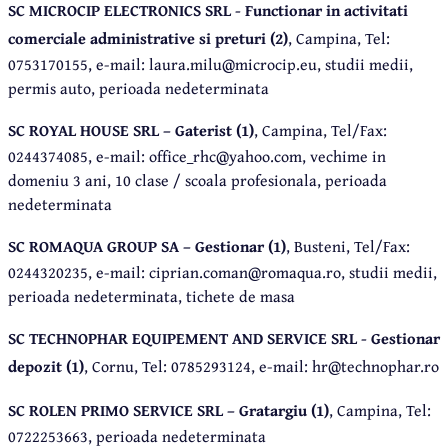
SC MICROCIP ELECTRONICS SRL - Functionar in activitati
comerciale administrative si preturi (2)
, Campina, Tel:
0753170155, e-mail: laura.milu@microcip.eu, studii medii,
permis auto, perioada nedeterminata
SC ROYAL HOUSE SRL – Gaterist (1)
, Campina, Tel/Fax:
0244374085, e-mail: office_rhc@yahoo.com, vechime in
domeniu 3 ani, 10 clase / scoala profesionala, perioada
nedeterminata
SC ROMAQUA GROUP SA – Gestionar (1)
, Busteni, Tel/Fax:
0244320235, e-mail: ciprian.coman@romaqua.ro, studii medii,
perioada nedeterminata, tichete de masa
SC TECHNOPHAR EQUIPEMENT AND SERVICE SRL - Gestionar
depozit (1)
, Cornu, Tel: 0785293124, e-mail: hr@technophar.ro
SC ROLEN PRIMO SERVICE SRL – Gratargiu (1)
, Campina, Tel:
0722253663, perioada nedeterminata