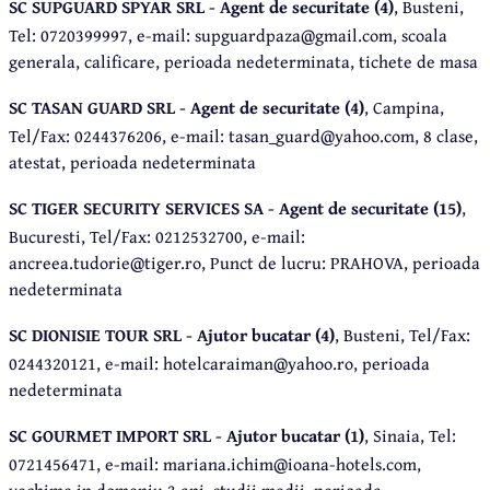
SC SUPGUARD SPYAR SRL - Agent de securitate (4)
, Busteni,
Tel: 0720399997, e-mail: supguardpaza@gmail.com, scoala
generala, calificare, perioada nedeterminata, tichete de masa
SC TASAN GUARD SRL - Agent de securitate (4)
, Campina,
Tel/Fax: 0244376206, e-mail: tasan_guard@yahoo.com, 8 clase,
atestat, perioada nedeterminata
SC TIGER SECURITY SERVICES SA - Agent de securitate (15)
,
Bucuresti, Tel/Fax: 0212532700, e-mail:
ancreea.tudorie@tiger.ro, Punct de lucru: PRAHOVA, perioada
nedeterminata
SC DIONISIE TOUR SRL - Ajutor bucatar (4)
, Busteni, Tel/Fax:
0244320121, e-mail: hotelcaraiman@yahoo.ro, perioada
nedeterminata
SC GOURMET IMPORT SRL - Ajutor bucatar (1)
, Sinaia, Tel:
0721456471, e-mail: mariana.ichim@ioana-hotels.com,
vechime in domeniu 3 ani, studii medii, perioada