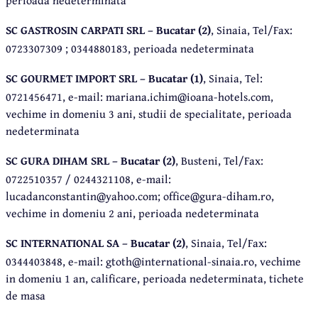
SC GASTROSIN CARPATI SRL – Bucatar (2)
, Sinaia, Tel/Fax:
0723307309 ; 0344880183, perioada nedeterminata
SC GOURMET IMPORT SRL – Bucatar (1)
, Sinaia, Tel:
0721456471, e-mail: mariana.ichim@ioana-hotels.com,
vechime in domeniu 3 ani, studii de specialitate, perioada
nedeterminata
SC GURA DIHAM SRL – Bucatar (2)
, Busteni, Tel/Fax:
0722510357 / 0244321108, e-mail:
lucadanconstantin@yahoo.com; office@gura-diham.ro,
vechime in domeniu 2 ani, perioada nedeterminata
SC INTERNATIONAL SA – Bucatar (2)
, Sinaia, Tel/Fax:
0344403848, e-mail: gtoth@international-sinaia.ro, vechime
in domeniu 1 an, calificare, perioada nedeterminata, tichete
de masa