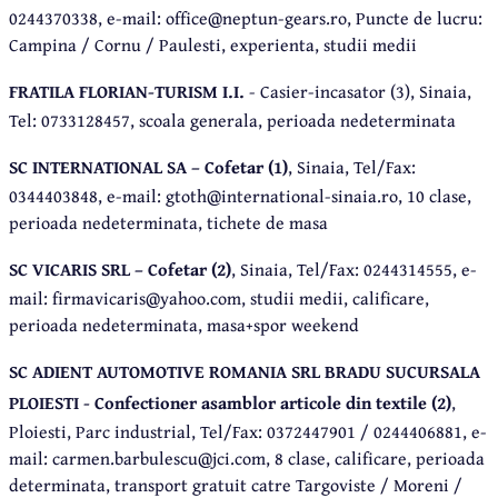
0244370338, e-mail: office@neptun-gears.ro, Puncte de lucru:
Campina / Cornu / Paulesti, experienta, studii medii
FRATILA FLORIAN-TURISM I.I.
- Casier-incasator (3), Sinaia,
Tel: 0733128457, scoala generala, perioada nedeterminata
SC INTERNATIONAL SA – Cofetar (1)
, Sinaia, Tel/Fax:
0344403848, e-mail: gtoth@international-sinaia.ro, 10 clase,
perioada nedeterminata, tichete de masa
SC VICARIS SRL – Cofetar (2)
, Sinaia, Tel/Fax: 0244314555, e-
mail: firmavicaris@yahoo.com, studii medii, calificare,
perioada nedeterminata, masa+spor weekend
SC ADIENT AUTOMOTIVE ROMANIA SRL BRADU SUCURSALA
PLOIESTI - Confectioner asamblor articole din textile (2)
,
Ploiesti, Parc industrial, Tel/Fax: 0372447901 / 0244406881, e-
mail: carmen.barbulescu@jci.com, 8 clase, calificare, perioada
determinata, transport gratuit catre Targoviste / Moreni /