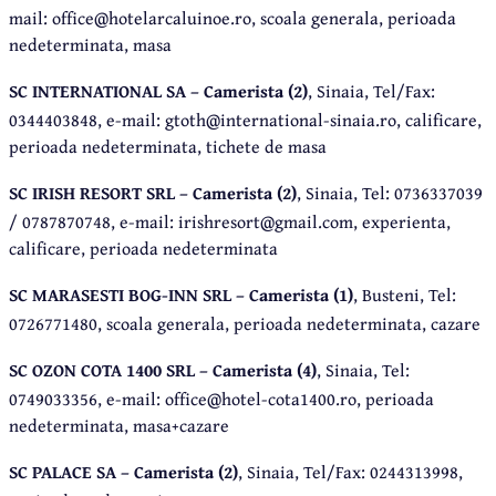
mail: office@hotelarcaluinoe.ro, scoala generala, perioada
nedeterminata, masa
SC INTERNATIONAL SA – Camerista (2)
, Sinaia, Tel/Fax:
0344403848, e-mail: gtoth@international-sinaia.ro, calificare,
perioada nedeterminata, tichete de masa
SC IRISH RESORT SRL – Camerista (2)
, Sinaia, Tel: 0736337039
/ 0787870748, e-mail: irishresort@gmail.com, experienta,
calificare, perioada nedeterminata
SC MARASESTI BOG-INN SRL – Camerista (1)
, Busteni, Tel:
0726771480, scoala generala, perioada nedeterminata, cazare
SC OZON COTA 1400 SRL – Camerista (4)
, Sinaia, Tel:
0749033356, e-mail: office@hotel-cota1400.ro, perioada
nedeterminata, masa+cazare
SC PALACE SA – Camerista (2)
, Sinaia, Tel/Fax: 0244313998,