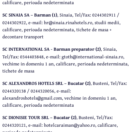
calificare, perioada nedeterminata
SC SINAIA SA – Barman (1)
, Sinaia, Tel/Fax: 0244302911 /
0244302922, e-mail: hr@sinaia.rinahotels.ro, studii medii,
calificare, perioada nedeterminata, tichete de masa +
decontare transport
SC INTERNATIONAL SA - Barman preparator (2)
, Sinaia,
Tel/Fax: 0344403848, e-mail: gtoth@international-sinaia.ro,
vechime in domeniu 1 an, calificare, perioada nedeterminata,
tichete de masa
SC ALEXANDROS HOTELS SRL – Bucatar (2)
, Busteni, Tel/Fax:
0244320138 / 0244320056, e-mail:
alexandroshotels@gmail.com, vechime in domeniu 1 an,
calificare, perioada nedeterminata
SC DIONISIE TOUR SRL – Bucatar (2)
, Busteni, Tel/Fax:
0244320121, e-mail: hotelcaraiman@yahoo.ro, calificare,
perioada nedeterminata