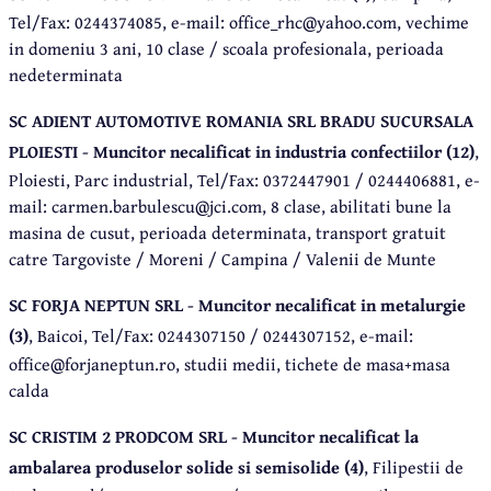
Tel/Fax: 0244374085, e-mail: office_rhc@yahoo.com, vechime
in domeniu 3 ani, 10 clase / scoala profesionala, perioada
nedeterminata
SC ADIENT AUTOMOTIVE ROMANIA SRL BRADU SUCURSALA
PLOIESTI - Muncitor necalificat in industria confectiilor (12)
,
Ploiesti, Parc industrial, Tel/Fax: 0372447901 / 0244406881, e-
mail: carmen.barbulescu@jci.com, 8 clase, abilitati bune la
masina de cusut, perioada determinata, transport gratuit
catre Targoviste / Moreni / Campina / Valenii de Munte
SC FORJA NEPTUN SRL - Muncitor necalificat in metalurgie
(3)
, Baicoi, Tel/Fax: 0244307150 / 0244307152, e-mail:
office@forjaneptun.ro, studii medii, tichete de masa+masa
calda
SC CRISTIM 2 PRODCOM SRL - Muncitor necalificat la
ambalarea produselor solide si semisolide (4)
, Filipestii de