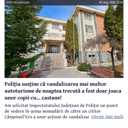
2210 vizualizari
05 Aug 2026 13:28
Poliția susține că vandalizarea mai multor
autoturisme de noaptea trecută a fost doar joaca
unor copii cu... castane!
Am solicitat Inspectoratului Județean de Poliție un punct
de vedere în urma semnalării de către un cititor
citeste mai mult
CâmpinaTV.ro a unor acțiuni de vandalizare a unor
autoturisme, noaptea trecută, în centrul municipiului
Câmpina.