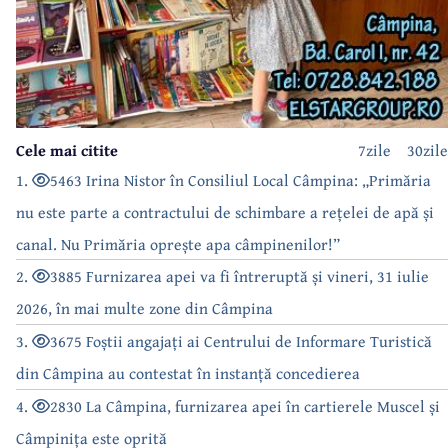
Cele mai citite
7zile
30zile
1.
5463 Irina Nistor în Consiliul Local Câmpina: „Primăria
nu este parte a contractului de schimbare a rețelei de apă și
canal. Nu Primăria oprește apa câmpinenilor!”
2.
3885 Furnizarea apei va fi întreruptă și vineri, 31 iulie
2026, în mai multe zone din Câmpina
3.
3675 Foștii angajați ai Centrului de Informare Turistică
din Câmpina au contestat în instanță concedierea
4.
2830 La Câmpina, furnizarea apei în cartierele Muscel și
Câmpinița este oprită