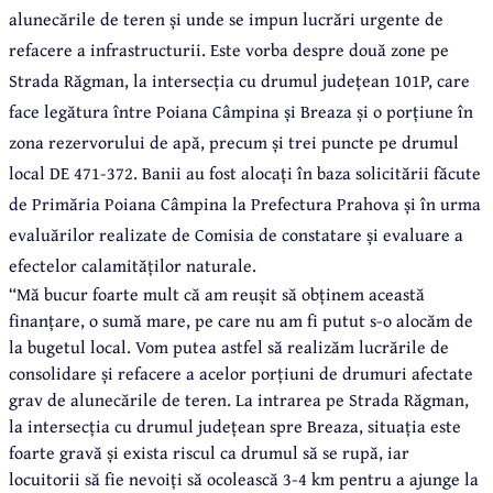
alunecările de teren și unde se impun lucrări urgente de
refacere a infrastructurii. Este vorba despre două zone pe
Strada Răgman, la intersecția cu drumul județean 101P, care
face legătura între Poiana Câmpina și Breaza și o porțiune în
zona rezervorului de apă, precum și trei puncte pe drumul
local DE 471-372. Banii au fost alocați în baza solicitării făcute
de Primăria Poiana Câmpina la Prefectura Prahova și în urma
evaluărilor realizate de Comisia de constatare și evaluare a
efectelor calamităților naturale.
“Mă bucur foarte mult că am reușit să obținem această
finanțare, o sumă mare, pe care nu am fi putut s-o alocăm de
la bugetul local. Vom putea astfel să realizăm lucrările de
consolidare și refacere a acelor porțiuni de drumuri afectate
grav de alunecările de teren. La intrarea pe Strada Răgman,
la intersecția cu drumul județean spre Breaza, situația este
foarte gravă și exista riscul ca drumul să se rupă, iar
locuitorii să fie nevoiți să ocolească 3-4 km pentru a ajunge la