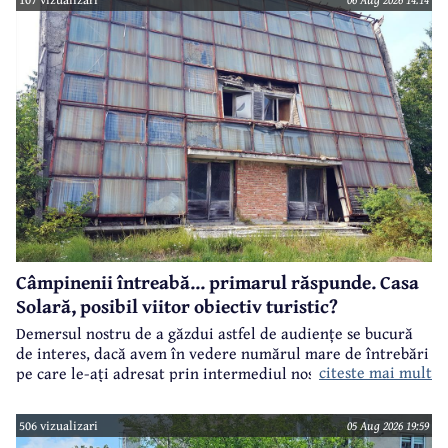
Câmpinenii întreabă... primarul răspunde. Casa
Solară, posibil viitor obiectiv turistic?
Demersul nostru de a găzdui astfel de audiențe se bucură
de interes, dacă avem în vedere numărul mare de întrebări
citeste mai mult
pe care le-ați adresat prin intermediul nostru primarului
municipiului Câmpina, Irina Nistor.
506 vizualizari
05 Aug 2026 19:59