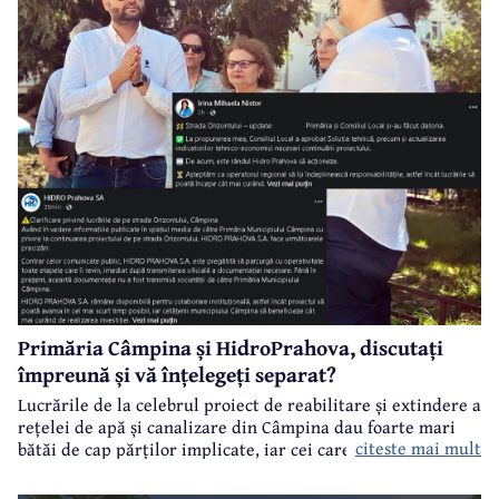
Primăria Câmpina și HidroPrahova, discutați
împreună și vă înțelegeți separat?
Lucrările de la celebrul proiect de reabilitare și extindere a
rețelei de apă și canalizare din Câmpina dau foarte mari
citeste mai mult
bătăi de cap părților implicate, iar cei care suferă sunt
câmpinenii. Exemplul cel mai elocvent - "dureroasa" stradă
Orizontului.