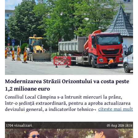
Modernizarea Străzii Orizontului va costa peste
1,2 milioane euro
Consiliul Local Câmpina s-a întrunit miercuri la prânz,
într-o ședință extraordinară, pentru a aproba actualizarea
citeste mai mult
devizului general, a indicatorilor tehnico-economici și a
sumei reprezentând finanțarea de la bugetul local pentru
realizarea modernizării Străzii Orizontului, obiectiv
1704 vizualizari
05 Aug 2026 18:14
finanțat prin Programul Național de Investiții ”Anghel
Saligny”.