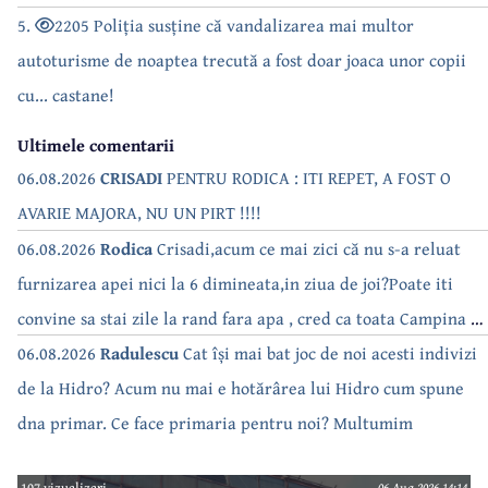
5.
2205 Poliția susține că vandalizarea mai multor
autoturisme de noaptea trecută a fost doar joaca unor copii
cu... castane!
Ultimele comentarii
06.08.2026
CRISADI
PENTRU RODICA : ITI REPET, A FOST O
AVARIE MAJORA, NU UN PIRT !!!!
06.08.2026
Rodica
Crisadi,acum ce mai zici că nu s-a reluat
furnizarea apei nici la 6 dimineata,in ziua de joi?Poate iti
convine sa stai zile la rand fara apa , cred ca toata Campina s-
a săturat de cate ori se tot oprește apa!!
06.08.2026
Radulescu
Cat își mai bat joc de noi acesti indivizi
de la Hidro? Acum nu mai e hotărârea lui Hidro cum spune
dna primar. Ce face primaria pentru noi? Multumim
107 vizualizari
06 Aug 2026 14:14