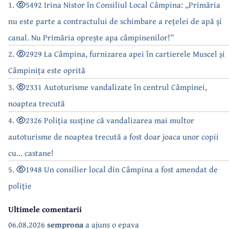
1.
5492 Irina Nistor în Consiliul Local Câmpina: „Primăria
nu este parte a contractului de schimbare a rețelei de apă și
canal. Nu Primăria oprește apa câmpinenilor!”
2.
2929 La Câmpina, furnizarea apei în cartierele Muscel și
Câmpinița este oprită
3.
2331 Autoturisme vandalizate în centrul Câmpinei,
noaptea trecută
4.
2326 Poliția susține că vandalizarea mai multor
autoturisme de noaptea trecută a fost doar joaca unor copii
cu... castane!
5.
1948 Un consilier local din Câmpina a fost amendat de
poliție
Ultimele comentarii
06.08.2026
semprona
a ajuns o epava