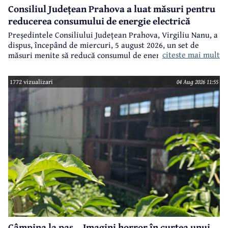
Consiliul Județean Prahova a luat măsuri pentru
reducerea consumului de energie electrică
Președintele Consiliului Județean Prahova, Virgiliu Nanu, a
dispus, începând de miercuri, 5 august 2026, un set de
citeste mai mult
măsuri menite să reducă consumul de energie electrică în
toate imobilele aflate în proprietatea Consiliului Județean,
ca parte a unui demers mai amplu de utilizare responsabilă
1772 vizualizari
04 Aug 2026 11:55
a fondurilor publice.
Câmpina la pas... Imagini horror în curtea unui