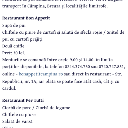
transport în Câmpina, Breaza și localitățile limitrofe.
Restaurant Bon Appetit
Supă de pui
Chiftele cu piure de cartofi și salată de sfeclă roșie / Șnițel de
pui cu cartofi prăjiți
Două chifle
Preț: 30 lei.
Meniurile se comandă între orele 9.00 și 14.00, în limita
porțiilor disponibile, la telefon 0244.374.760 sau 0720.727.851,
online -
bonappetitcampina.ro
sau direct în restaurant - Str.
Republicii, nr. 1A, iar plata se poate face atât cash, cât și cu
cardul.
Restaurant Per Tutti
Ciorbă de porc / Ciorbă de legume
Chiftele cu piure
Salată de varză
Pâine