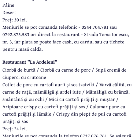
Pâine
Desert
Preț: 30 lei.
Meniurile se pot comanda telefonic - 0244.704.781 sau
0792.875.583 ori direct la restaurant - Strada Toma Ionescu,
nr. 3, iar plata se poate face cash, cu cardul sau cu tichete
pentru masă caldă.
Restaurant ”La Ardeleni”
Ciorbă de burtă / Ciorbă cu carne de porc / Supă cremă de
ciuperci cu crutoane
Cotlet de porc cu cartofi aurii și sos tzatziki / Varză călită, cu
carne de rață, mămăligă și ardei iute / Mămăligă cu brânză,
smântână și ou ochi / Mici cu cartofi prăjiți și muștar /
Aripioare crispy cu cartofi prăjiți și sos / Calamar pane cu
cartofi prăjiți și lămâie / Crispy din piept de pui cu cartofi
prăjiți și sos
Preț: 24 lei.
Meniurile se pot comanda la telefon 0737.076.761. Se asigură