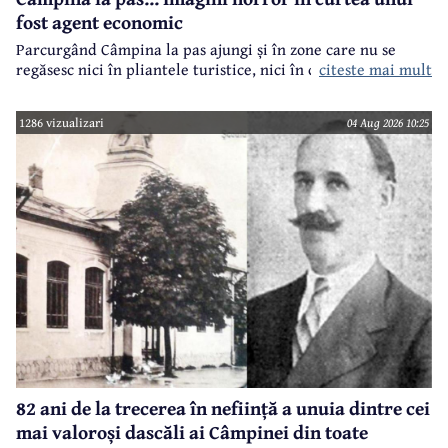
fost agent economic
Parcurgând Câmpina la pas ajungi și în zone care nu se
regăsesc nici în pliantele turistice, nici în cele.. electorale.
citeste mai mult
1286 vizualizari
04 Aug 2026 10:25
82 ani de la trecerea în neființă a unuia dintre cei
mai valoroși dascăli ai Câmpinei din toate