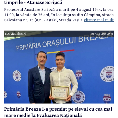
timprile - Atanase Scripcă
Profesorul Anastase Scripcă a murit pe 4 august 1944, la ora
11.00, la vârsta de 75 ani, în locuinţa sa din Câmpina, strada
citeste mai mult
Băicoianu nr. 13 (n.n. - astăzi, Strada Vasile Alecsandri).
Este înmormântat în cimitirul central (Bobâlna de azi).
Ulterior, meşterul popular Nicolae Goage aşează aici, în
895 vizualizari
03 Aug 2026 20:43
memoria sa şi a soţiei, Maria Scripcă, o troiţă din lemn
sculptat,care astăzi, din păcate, nu mai există.
Primăria Breaza l-a premiat pe elevul cu cea mai
mare medie la Evaluarea Națională