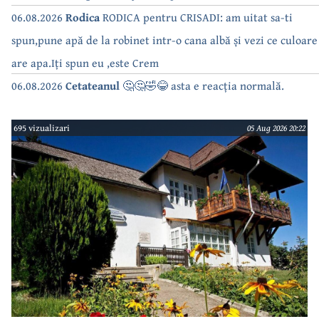
06.08.2026
Rodica
RODICA pentru CRISADI: am uitat sa-ti
spun,pune apă de la robinet intr-o cana albă și vezi ce culoare
are apa.Iți spun eu ,este Crem
06.08.2026
Cetateanul
🤔🤔🤣😂 asta e reacția normală.
695 vizualizari
05 Aug 2026 20:22