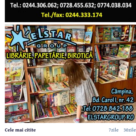
Cele mai citite
7zile
30zile