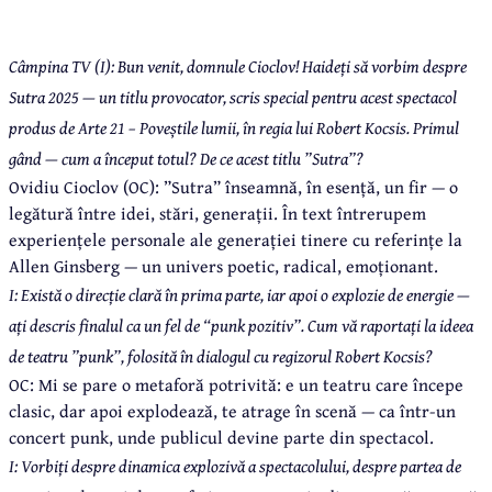
Câmpina TV (I): Bun venit, domnule Cioclov! Haideți să vorbim despre
Sutra 2025 — un titlu provocator, scris special pentru acest spectacol
produs de Arte 21 – Poveștile lumii, în regia lui Robert Kocsis. Primul
gând — cum a început totul? De ce acest titlu ”Sutra”?
Ovidiu Cioclov (OC): ”Sutra” înseamnă, în esență, un fir — o
legătură între idei, stări, generații. În text întrerupem
experiențele personale ale generației tinere cu referințe la
Allen Ginsberg — un univers poetic, radical, emoționant.
I: Există o direcție clară în prima parte, iar apoi o explozie de energie —
ați descris finalul ca un fel de “punk pozitiv”. Cum vă raportați la ideea
de teatru ”punk”, folosită în dialogul cu regizorul Robert Kocsis?
OC: Mi se pare o metaforă potrivită: e un teatru care începe
clasic, dar apoi explodează, te atrage în scenă — ca într-un
concert punk, unde publicul devine parte din spectacol.
I: Vorbiți despre dinamica explozivă a spectacolului, despre partea de