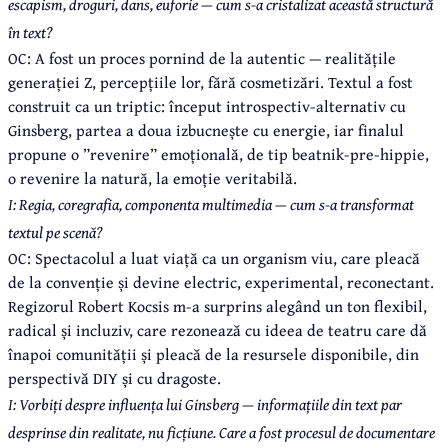
escapism, droguri, dans, euforie — cum s-a cristalizat această structură
în text?
OC: A fost un proces pornind de la autentic — realitățile
generației Z, percepțiile lor, fără cosmetizări. Textul a fost
construit ca un triptic: început introspectiv-alternativ cu
Ginsberg, partea a doua izbucnește cu energie, iar finalul
propune o ”revenirе” emoțională, de tip beatnik-pre-hippie,
o revenire la natură, la emoție veritabilă.
I: Regia, coregrafia, componenta multimedia — cum s-a transformat
textul pe scenă?
OC: Spectacolul a luat viață ca un organism viu, care pleacă
de la convenție și devine electric, experimental, reconectant.
Regizorul Robert Kocsis m-a surprins alegând un ton flexibil,
radical și incluziv, care rezonează cu ideea de teatru care dă
înapoi comunității și pleacă de la resursele disponibile, din
perspectivă DIY și cu dragoste.
I: Vorbiți despre influența lui Ginsberg — informațiile din text par
desprinse din realitate, nu ficțiune. Care a fost procesul de documentare