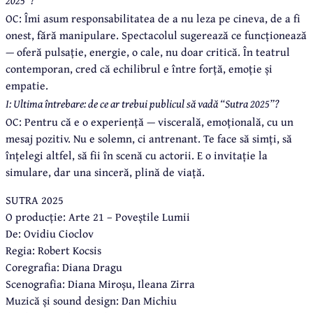
OC: Îmi asum responsabilitatea de a nu leza pe cineva, de a fi
onest, fără manipulare. Spectacolul sugerează ce funcționează
— oferă pulsație, energie, o cale, nu doar critică. În teatrul
contemporan, cred că echilibrul e între forță, emoție și
empatie.
I: Ultima întrebare: de ce ar trebui publicul să vadă “Sutra 2025”?
OC: Pentru că e o experiență — viscerală, emoțională, cu un
mesaj pozitiv. Nu e solemn, ci antrenant. Te face să simți, să
înțelegi altfel, să fii în scenă cu actorii. E o invitație la
simulare, dar una sinceră, plină de viață.
SUTRA 2025
O producție: Arte 21 – Poveștile Lumii
De: Ovidiu Cioclov
Regia: Robert Kocsis
Coregrafia: Diana Dragu
Scenografia: Diana Miroșu, Ileana Zirra
Muzică și sound design: Dan Michiu