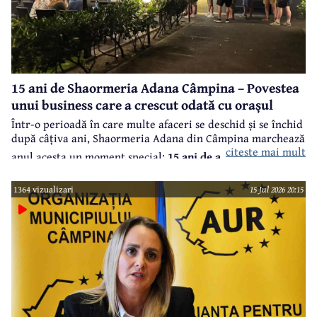
15 ani de Shaormeria Adana Câmpina – Povestea
unui business care a crescut odată cu orașul
Într-o perioadă în care multe afaceri se deschid și se închid
după câțiva ani, Shaormeria Adana din Câmpina marchează
citeste mai mult
anul acesta un moment special:
15 ani de activitate, cu o
promoție incredibilă în care oferă orice produs consacrat
1364 vizualizari
15 Jul 2026 20:15
deja cu un cost peste 15 lei, cadou la 15 lei, doar marți, 4
august, până la ora 15.00, în limita stocului.
În spatele
acestui succes se află perseverență și calitate a unor
produse excepționale și dorința de a oferi clienților o
calitate constantă la cele mai înalte standarde.