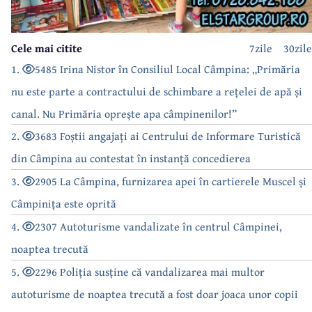
Cele mai citite
7zile
30zile
1.
5485 Irina Nistor în Consiliul Local Câmpina: „Primăria
nu este parte a contractului de schimbare a rețelei de apă și
canal. Nu Primăria oprește apa câmpinenilor!”
2.
3683 Foștii angajați ai Centrului de Informare Turistică
din Câmpina au contestat în instanță concedierea
3.
2905 La Câmpina, furnizarea apei în cartierele Muscel și
Câmpinița este oprită
4.
2307 Autoturisme vandalizate în centrul Câmpinei,
noaptea trecută
5.
2296 Poliția susține că vandalizarea mai multor
autoturisme de noaptea trecută a fost doar joaca unor copii