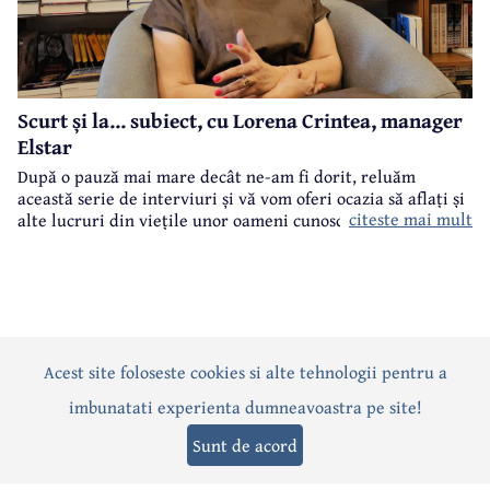
Scurt și la... subiect, cu Lorena Crintea, manager
Elstar
După o pauză mai mare decât ne-am fi dorit, reluăm
această serie de interviuri și vă vom oferi ocazia să aflați și
citeste mai mult
alte lucruri din viețile unor oameni cunoscuți din Câmpina.
Este un format flash-interviu, cu întrebări punctuale și
răspunsuri scurte și la... subiect. Vor fi întrebări legate atât
de cariera profesională a invitaților noștri, cât și din viața
lor particulară.
Acest site foloseste cookies si alte tehnologii pentru a
Actualitate
Politică
Social
Eveniment
Interviuri
imbunatati experienta dumneavoastra pe site!
Sănătate
Editorial
Sport
Anunțuri
Joburi
Turism
Sunt de acord