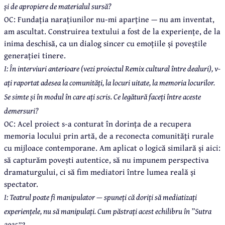
și de apropiere de materialul sursă?
OC: Fundația narațiunilor nu-mi aparține — nu am inventat,
am ascultat. Construirea textului a fost de la experiențe, de la
inima deschisă, ca un dialog sincer cu emoțiile și poveștile
generației tinere.
I: În interviuri anterioare (vezi proiectul Remix cultural între dealuri), v-
ați raportat adesea la comunități, la locuri uitate, la memoria locurilor.
Se simte și în modul în care ați scris. Ce legătură faceți între aceste
demersuri?
OC: Acel proiect s-a conturat în dorința de a recupera
memoria locului prin artă, de a reconecta comunități rurale
cu mijloace contemporane. Am aplicat o logică similară și aici:
să capturăm povești autentice, să nu impunem perspectiva
dramaturgului, ci să fim mediatori între lumea reală și
spectator.
I: Teatrul poate fi manipulator — spuneți că doriți să mediatizați
experiențele, nu să manipulați. Cum păstrați acest echilibru în ”Sutra
2025”?