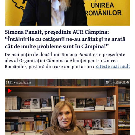
Simona Panait, președinte AUR Câmpina:
“Întâlnirile cu cetățenii ne-au arătat și ne arată
cât de multe probleme sunt în Câmpina!”
De mai puțin de două luni, Simona Panait este președinte
ales al Organizației Câmpina a Alianței pentru Unirea
citeste mai mult
Românilor, postură din care am purtat un dialog despre
primele acțiuni ale noii echipe de conducere a acestei
formațiuni politice.
1151 vizualizari
10 Jun 2026 21:49