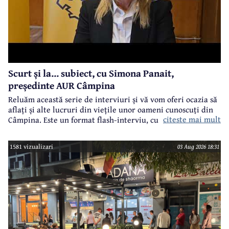
Scurt și la... subiect, cu Simona Panait,
președinte AUR Câmpina
Reluăm această serie de interviuri și vă vom oferi ocazia să
aflați și alte lucruri din viețile unor oameni cunoscuți din
citeste mai mult
Câmpina. Este un format flash-interviu, cu întrebări
punctuale și răspunsuri scurte și la... subiect. Vor fi
întrebări legate atât de cariera profesională a invitaților
1581 vizualizari
03 Aug 2026 18:31
noștri, cât și din viața lor particulară.