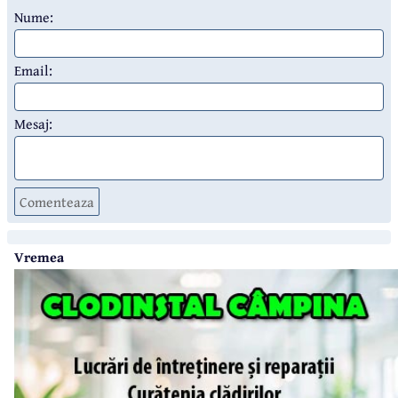
Nume:
Email:
Mesaj:
Comenteaza
Vremea