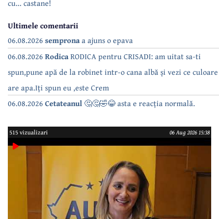
cu... castane!
Ultimele comentarii
06.08.2026
semprona
a ajuns o epava
06.08.2026
Rodica
RODICA pentru CRISADI: am uitat sa-ti
spun,pune apă de la robinet intr-o cana albă și vezi ce culoare
are apa.Iți spun eu ,este Crem
06.08.2026
Cetateanul
🤔🤔🤣😂 asta e reacția normală.
515 vizualizari
06 Aug 2026 15:38