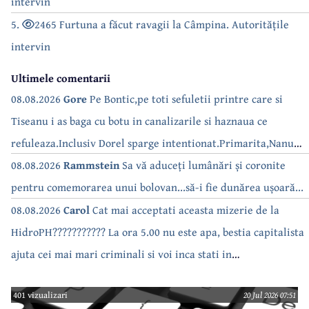
intervin
5.
2465 Furtuna a făcut ravagii la Câmpina. Autoritățile
intervin
Ultimele comentarii
08.08.2026
Gore
Pe Bontic,pe toti sefuletii printre care si
Tiseanu i as baga cu botu in canalizarile si haznaua ce
refuleaza.Inclusiv Dorel sparge intentionat.Primarita,Nanu
bea apa de la robinet.Asta as intreba o si pe Izabel Mitrea
08.08.2026
Rammstein
Sa vă aduceți lumânări și coronite
pentru comemorarea unui bolovan...să-i fie dunărea ușoară...
08.08.2026
Carol
Cat mai acceptati aceasta mizerie de la
HidroPH??????????? La ora 5.00 nu este apa, bestia capitalista
ajuta cei mai mari criminali si voi inca stati in
case???????????????
401 vizualizari
20 Jul 2026 07:51