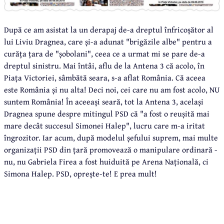
După ce am asistat la un derapaj de-a dreptul înfricoșător al
lui Liviu Dragnea, care și-a adunat "brigăzile albe" pentru a
curăța țara de "șobolani", ceea ce a urmat mi se pare de-a
dreptul sinistru. Mai întâi, aflu de la Antena 3 că acolo, în
Piața Victoriei, sâmbătă seara, s-a aflat România. Că aceea
este România și nu alta! Deci noi, cei care nu am fost acolo, NU
suntem România! În aceeași seară, tot la Antena 3, același
Dragnea spune despre mitingul PSD că "a fost o reușită mai
mare decât succesul Simonei Halep", lucru care m-a iritat
îngrozitor. Iar acum, după modelul șefului suprem, mai multe
organizații PSD din țară promovează o manipulare ordinară -
nu, nu Gabriela Firea a fost huiduită pe Arena Națională, ci
Simona Halep. PSD, oprește-te! E prea mult!