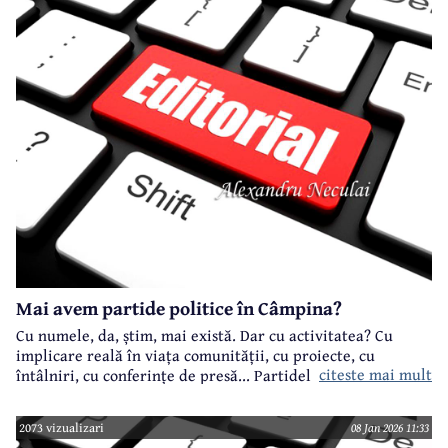
Mai avem partide politice în Câmpina?
Cu numele, da, știm, mai există. Dar cu activitatea? Cu
implicare reală în viața comunității, cu proiecte, cu
citeste mai mult
întâlniri, cu conferințe de presă... Partidele cu
reprezentare la nivel național, dar și în Consiliul Local -
PSD, PNL, USR, AUR - mai știți ceva de ele?
2073 vizualizari
08 Jan 2026 11:33