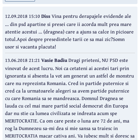
12.09.2018 15:10
Diss
Vina pentru derapajele evidende ale
... din psd apartine si presei care ii acorda mult prea mare
atentie acestui ... (dragnea) care a ajuns sa calce in picioare
totul.Apoi despre presedintele tarii ce sa mai zic?Somn
usor si vacanta placuta!
13.06.2018 21:21
Vasie Badiu
Dragi prieteni, NU PSD este
vinovat de acest lucru. Noi ca cetateni ai acestei tari prin
ignoranta si absenta la vot am generat un astfel de monstru
care nu reprezinta Romania. Cred in partide puternice si
cred ca la urmatoarele alegeri sa avem partide puternice
cu care Romania sa se mandreasca. Domnul Dragnea se
lauda cu cel mai mare partid social democrat din Europa
dar nu stie ca lumea civilizata se indreata acum spe
MERITOCRATIE. Ca om care peste o luna are 72 de ani, ma
rog la Dumnezeu sa-mi dea si mie sansa sa traiesc in
MERITOCRATIA macar cativa ani. Va iubesc mult si doresc sa