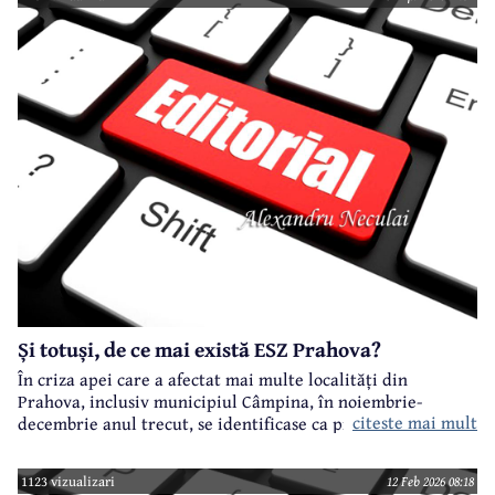
Și totuși, de ce mai există ESZ Prahova?
În criza apei care a afectat mai multe localități din
Prahova, inclusiv municipiul Câmpina, în noiembrie-
citeste mai mult
decembrie anul trecut, se identificase ca principal vinovat
ESZ Prahova, societate la care unic acționar este
Administrația Națională "Apele Române"
1123 vizualizari
12 Feb 2026 08:18