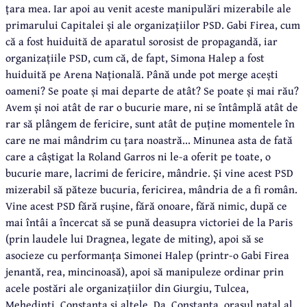
țara mea. Iar apoi au venit aceste manipulări mizerabile ale
primarului Capitalei și ale organizațiilor PSD. Gabi Firea, cum
că a fost huiduită de aparatul sorosist de propagandă, iar
organizațiile PSD, cum că, de fapt, Simona Halep a fost
huiduită pe Arena Națională. Până unde pot merge acești
oameni? Se poate și mai departe de atât? Se poate și mai rău?
Avem și noi atât de rar o bucurie mare, ni se întâmplă atât de
rar să plângem de fericire, sunt atât de puține momentele în
care ne mai mândrim cu țara noastră... Minunea asta de fată
care a câștigat la Roland Garros ni le-a oferit pe toate, o
bucurie mare, lacrimi de fericire, mândrie. Și vine acest PSD
mizerabil să păteze bucuria, fericirea, mândria de a fi român.
Vine acest PSD fără rușine, fără onoare, fără nimic, după ce
mai întâi a încercat să se pună deasupra victoriei de la Paris
(prin laudele lui Dragnea, legate de miting), apoi să se
asocieze cu performanța Simonei Halep (printr-o Gabi Firea
jenantă, rea, mincinoasă), apoi să manipuleze ordinar prin
acele postări ale organizațiilor din Giurgiu, Tulcea,
Mehedinți, Constanța și altele. Da, Constanța, orașul natal al