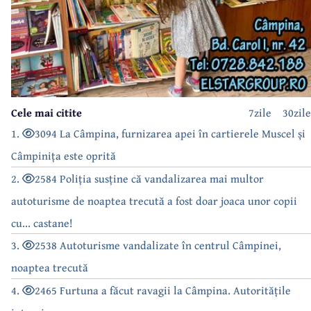
Cele mai citite
7zile
30zile
1.
3094 La Câmpina, furnizarea apei în cartierele Muscel și
Câmpinița este oprită
2.
2584 Poliția susține că vandalizarea mai multor
autoturisme de noaptea trecută a fost doar joaca unor copii
cu... castane!
3.
2538 Autoturisme vandalizate în centrul Câmpinei,
noaptea trecută
4.
2465 Furtuna a făcut ravagii la Câmpina. Autoritățile