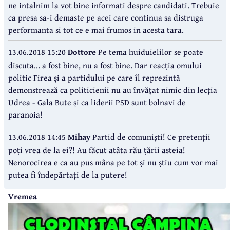
ne intalnim la vot bine informati despre candidati. Trebuie
ca presa sa-i demaste pe acei care continua sa distruga
performanta si tot ce e mai frumos in acesta tara.
13.06.2018 15:20
Dottore
Pe tema huiduielilor se poate
discuta... a fost bine, nu a fost bine. Dar reacția omului
politic Firea și a partidului pe care îl reprezintă
demonstrează ca politicienii nu au învățat nimic din lecția
Udrea - Gala Bute și ca liderii PSD sunt bolnavi de
paranoia!
13.06.2018 14:45
Mihay
Partid de comuniști! Ce pretenții
poți vrea de la ei?! Au făcut atâta rău țării asteia!
Nenorocirea e ca au pus mâna pe tot și nu știu cum vor mai
putea fi îndepărtați de la putere!
Vremea