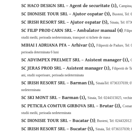
SC HACO DESIGN SRL – Agent de securitate (1),
Campina, 
SC DIONISIE TOUR SRL – Ajutor ospatar (3),
Busteni, Tel: 
SC IRISH RESORT SRL – Ajutor ospatar (5),
Sinaia, Tel: 07
SC FILIP PROD CARN SRL – Ambalator manual (4)
, Fili
studii medii, perioada nedeterminata, transport si tichete de masa
MIHAI I ADRIANA PFA – Arhivar (1),
Filipestii de Padure, Te
perioada determinata 6 luni
SC ADYIMPEX PRELMET SRL – Asistent manager (1),
C
SC JERAS PROD SRL – Asistent manager (1),
Filipestii de
ani, studii superioare, perioada nedeterminata
SC IRISH RESORT SRL – Barman (3),
SinaiaTel: 0736337039; 07
nedeterminata
SC SKI MONT SRL – Barman (1),
Sinaia, Tel: 0244315025, vechim
SC PETICILA COMTUR GIRBOVA SRL – Brutar (2),
Comarn
studii medii, perioada nedeterminata
SC DIONISIE TOUR SRL – Bucatar (3)
, Busteni, Tel: 0244320121
SC IRISH RESORT SRL – Bucatar (5),
Sinaia, Tel: 0736337039; 0