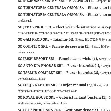
SC MICROSAFE SISTEM SRL – Electrician (1),
Campina, Tel
SC TURNATORIA CENTRALA ORION SA – Electrician (1
SC TURNATORIA CENTRALA ORION SA – Electrician aut
profesionala
SC JERAS PROD SRL – Electrician de intretinere si repa
office@filsam.ro, vechime in domeniu 2 ani, scoala profesionala, perioada nede
SC GALI PROD SRL – Faiantar (4),
Breaza, Tel: 0722347886, e-ma
SC COUNTEX SRL – Femeie de serviciu (1),
Baicoi, Tel/Fax
nedeterminata
SC IRISH RESORT SRL – Femeie de serviciu (1),
Sinaia, T
SC ANTO DIA ENOBAB SRL – Fierar betonist (1),
Campina
SC TARMIR COMPLET SRL – Fierar betonist (2),
Campina,
perioada nedeterminata
SC FORJA NEPTUN SRL – Forjor manual (3),
Baicoi, Tel/Fa
experienta in domeniu, tichete de masa+masa calda
SC ROYAL HOUSE SRL – Gaterist la taiat busteni (1),
C
studii de specialitate, perioada determinata
SC FILIP PROD CARN SRL – Gestionar depozit (2),
Filip