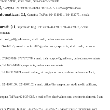
: 0766729683, studii medii, perioada nedeterminata
),
Campina, Tel/Fax: 0244346661 / 0244337771, scoala profesionala
omatizari (1),
Campina, Tel/Fax: 0244346661 / 0244337771, scoala
ratii (1)
, Filipestii de Targ, Tel/Fax: 0244389177 / 0244389176, e-mail:
terminata
il: prod_gali@yahoo.com, studii medii, perioada nedeterminata
: 0244262155, e-mail: countex2005@yahoo.com, experienta, studii medii, perioada
el: 0736337039; 0787870748, e-mail: irish.receptie@gmail.com, perioada nedeterminata
, Tel: 0735048045, experienta, perioada nedeterminata
 Tel: 0721126069, e-mail: radum_mircea@yahoo.com, vechime in domeniu 3 ani,
x: 0244307150 / 0244307152, e-mail: office@forjaneptun.ro, studii medii, calificare,
ampina, Tel/Fax: 0244374085, e-mail: office_rhc@yahoo.com, vechime in domeniu 5 ani,
estii de Padure, Tel/Fax: 0373550225 / 0373550223, e-mail: resurse.filip@gmail.com,