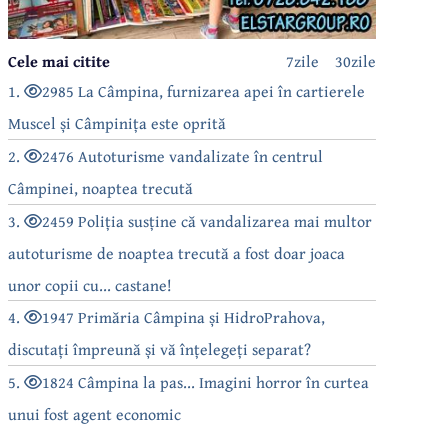
Cele mai citite
7zile
30zile
1.
2985 La Câmpina, furnizarea apei în cartierele
Muscel și Câmpinița este oprită
2.
2476 Autoturisme vandalizate în centrul
Câmpinei, noaptea trecută
3.
2459 Poliția susține că vandalizarea mai multor
autoturisme de noaptea trecută a fost doar joaca
unor copii cu... castane!
4.
1947 Primăria Câmpina și HidroPrahova,
discutați împreună și vă înțelegeți separat?
5.
1824 Câmpina la pas... Imagini horror în curtea
unui fost agent economic