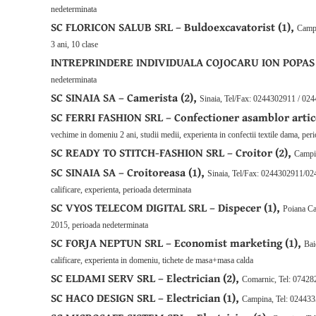
nedeterminata
SC FLORICON SALUB SRL – Buldoexcavatorist (1),
Campi
3 ani, 10 clase
INTREPRINDERE INDIVIDUALA COJOCARU ION POPAS V
nedeterminata
SC SINAIA SA – Camerista (2),
Sinaia, Tel/Fax: 0244302911 / 0244
SC FERRI FASHION SRL – Confectioner asamblor articol
vechime in domeniu 2 ani, studii medii, experienta in confectii textile dama, pe
SC READY TO STITCH-FASHION SRL – Croitor (2),
Campin
SC SINAIA SA – Croitoreasa (1),
Sinaia, Tel/Fax: 0244302911/024
calificare, experienta, perioada determinata
SC VYOS TELECOM DIGITAL SRL – Dispecer (1),
Poiana Ca
2015, perioada nedeterminata
SC FORJA NEPTUN SRL – Economist marketing (1),
Bai
calificare, experienta in domeniu, tichete de masa+masa calda
SC ELDAMI SERV SRL – Electrician (2),
Comarnic, Tel: 07428
SC HACO DESIGN SRL – Electrician (1),
Campina, Tel: 0244335