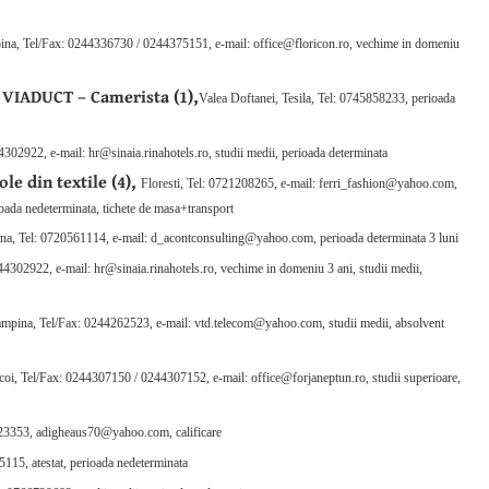
na, Tel/Fax: 0244336730 / 0244375151, e-mail: office@floricon.ro, vechime in domeniu
IADUCT – Camerista (1),
Valea Doftanei, Tesila, Tel: 0745858233, perioada
302922, e-mail: hr@sinaia.rinahotels.ro, studii medii, perioada determinata
e din textile (4),
Floresti, Tel: 0721208265, e-mail: ferri_fashion@yahoo.com,
rioada nedeterminata, tichete de masa+transport
a, Tel: 0720561114, e-mail: d_acontconsulting@yahoo.com, perioada determinata 3 luni
4302922, e-mail: hr@sinaia.rinahotels.ro, vechime in domeniu 3 ani, studii medii,
mpina, Tel/Fax: 0244262523, e-mail: vtd.telecom@yahoo.com, studii medii, absolvent
coi, Tel/Fax: 0244307150 / 0244307152, e-mail: office@forjaneptun.ro, studii superioare,
23353, adigheaus70@yahoo.com, calificare
115, atestat, perioada nedeterminata