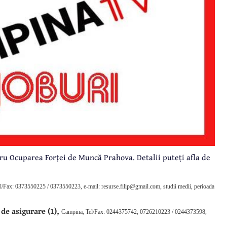
ru Ocuparea Forței de Muncă Prahova. Detalii puteți afla de
Tel/Fax: 0373550225 / 0373550223, e-mail: resurse.filip@gmail.com, studii medii, perioada
e asigurare (1),
Campina, Tel/Fax: 0244375742; 0726210223 / 0244373598,