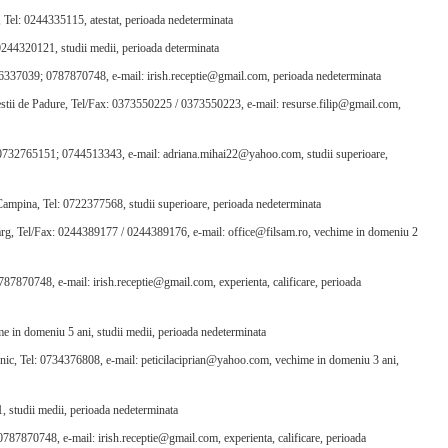
Tel: 0244335115, atestat, perioada nedeterminata
0244320121, studii medii, perioada determinata
36337039; 0787870748, e-mail: irish.receptie@gmail.com, perioada nedeterminata
pestii de Padure, Tel/Fax: 0373550225 / 0373550223, e-mail: resurse.filip@gmail.com,
l: 0732765151; 0744513343, e-mail: adriana.mihai22@yahoo.com, studii superioare,
ampina, Tel: 0722377568, studii superioare, perioada nedeterminata
 Targ, Tel/Fax: 0244389177 / 0244389176, e-mail: office@filsam.ro, vechime in domeniu 2
87870748, e-mail: irish.receptie@gmail.com, experienta, calificare, perioada
e in domeniu 5 ani, studii medii, perioada nedeterminata
ic, Tel: 0734376808, e-mail: peticilaciprian@yahoo.com, vechime in domeniu 3 ani,
, studii medii, perioada nedeterminata
787870748, e-mail: irish.receptie@gmail.com, experienta, calificare, perioada