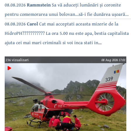
bea apa de la robinet.Asta as intreba o si pe Izabel Mitrea
08.08.2026
Rammstein
Sa vă aduceți lumânări și coronite
pentru comemorarea unui bolovan...să-i fie dunărea ușoară...
08.08.2026
Carol
Cat mai acceptati aceasta mizerie de la
HidroPH??????????? La ora 5.00 nu este apa, bestia capitalista
ajuta cei mai mari criminali si voi inca stati in
case???????????????
236 vizualizari
08 Aug 2026 17:01