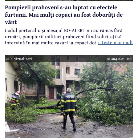
Pompierii prahoveni s-au luptat cu efectele
furtunii. Mai mulți copaci au fost doborâți de
vânt
Codul portocaliu și mesajul RO-ALERT nu au rămas fără
urmări, pompierii militari prahoveni fiind solicitați să
citeste mai mult
intervină în mai multe cazuri la copaci doborâți în urma
furtunii de sâmbătă de la prânz.
2100 vizualizari
08 Aug 2026 14:42