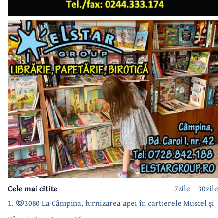
Cele mai citite
7zile
30zile
1.
3080 La Câmpina, furnizarea apei în cartierele Muscel și