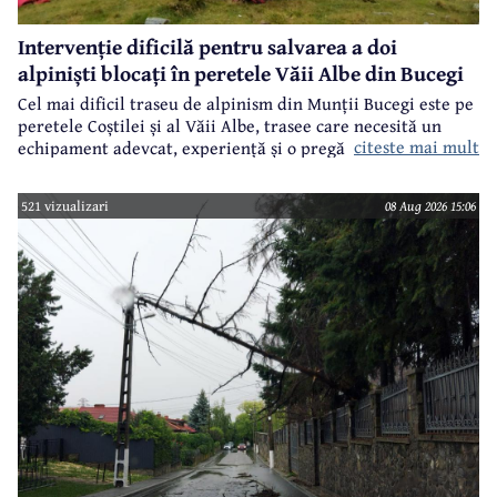
Intervenție dificilă pentru salvarea a doi
alpiniști blocați în peretele Văii Albe din Bucegi
Cel mai dificil traseu de alpinism din Munții Bucegi este pe
peretele Coștilei și al Văii Albe, trasee care necesită un
citeste mai mult
echipament adevcat, experiență și o pregătire specifică.
521 vizualizari
08 Aug 2026 15:06