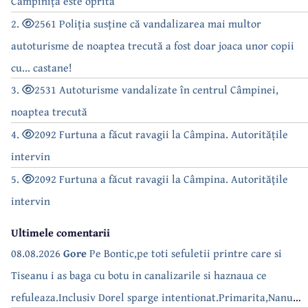
Câmpinița este oprită
2.
2561 Poliția susține că vandalizarea mai multor
autoturisme de noaptea trecută a fost doar joaca unor copii
cu... castane!
3.
2531 Autoturisme vandalizate în centrul Câmpinei,
noaptea trecută
4.
2092 Furtuna a făcut ravagii la Câmpina. Autoritățile
intervin
5.
2092 Furtuna a făcut ravagii la Câmpina. Autoritățile
intervin
Ultimele comentarii
08.08.2026
Gore
Pe Bontic,pe toti sefuletii printre care si
Tiseanu i as baga cu botu in canalizarile si haznaua ce
refuleaza.Inclusiv Dorel sparge intentionat.Primarita,Nanu