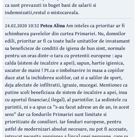
ca sunt prevazuti in buget bani de salarii si
indemnizatii,restul o mistocareala.
24.02.2020 10:32
Petcu Alina
Am inteles ca prioritar ar fi
schimbarea pavelelor din curtea Primariei. Nu, domnilor
edili, prioritar ar fi ca toate baile unitatilor de invatamant
sa beneficieze de conditii de igiena de bun simt, normale
pentru un oras dintr-o tara cu pretentii europene : apa
calda (sistem de incalzire a apei), sapun, hartie igienica,
uscator de maini ! Pt.ca o imbolnavire in masa a copiilor
duce atat la inchiderea scolilor, cat si a salilor de sport,
deja afectate de infiltratii, igrasie, mucegai. Mentionez ca
putine scoli beneficiaza de sistem de incalzire a apei, insa
cu aportul financiar,( ilegal), al parintilor. La sedintele cu
parintii, ni s-a spus ca ''s-au facut adrese an de an, in acest
sens'' dar ca fondurile Primariei sunt limitate si
prioritizate de consilieri. Iar fonduri europene, pentru
astfel de modernizari absolut necesare, nu pot fi accesate,
intrucat necesita angajarea a [inca] unei persoane, care sa