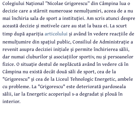
Colegiului Național ”Nicolae Grigorescu” din Câmpina lua o
decizie care a stârnit numeroase nemulțumiri, aceea de a nu
mai închiria sala de sport a instituției. Am scris atunci despre
această decizie și motivele care au stat la baza ei. La scurt
timp după apariția
articolului
și având în vedere reacțiile de
nemulțumire din spațiul public, Consiliul de Administrație a
revenit asupra deciziei inițiale și permite închirierea sălii,
dar numai cluburilor și asociațiilor sportiv, nu și persoanelor
fizice. O situație destul de neplăcută având în vedere că în
Câmpina nu există decât două săli de sport, cea de la
"Grigorescu" și cea de la Liceul Tehnologic Energetic, ambele
cu probleme. La "Grigorescu" este deteriorată pardoseala
sălii, iar la Energetic acoperișul s-a degradat și plouă în
interior.