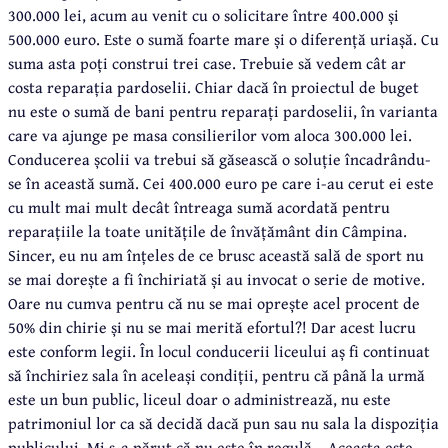
300.000 lei, acum au venit cu o solicitare între 400.000 și
500.000 euro. Este o sumă foarte mare și o diferență uriașă. Cu
suma asta poți construi trei case. Trebuie să vedem cât ar
costa reparația pardoselii. Chiar dacă în proiectul de buget
nu este o sumă de bani pentru reparați pardoselii, în varianta
care va ajunge pe masa consilierilor vom aloca 300.000 lei.
Conducerea școlii va trebui să găsească o soluție încadrându-
se în această sumă. Cei 400.000 euro pe care i-au cerut ei este
cu mult mai mult decât întreaga sumă acordată pentru
reparațiile la toate unitățile de învățământ din Câmpina.
Sincer, eu nu am înțeles de ce brusc această sală de sport nu
se mai dorește a fi închiriată și au invocat o serie de motive.
Oare nu cumva pentru că nu se mai oprește acel procent de
50% din chirie și nu se mai merită efortul?! Dar acest lucru
este conform legii. În locul conducerii liceului aș fi continuat
să închiriez sala în aceleași condiții, pentru că până la urmă
este un bun public, liceul doar o administrează, nu este
patrimoniul lor ca să decidă dacă pun sau nu sala la dispoziția
publicului. Mi s-a părut că nu este în regulă... Aceasta este