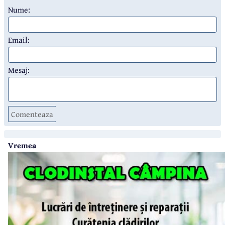
Nume:
Email:
Mesaj:
Comenteaza
Vremea