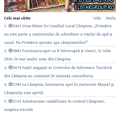
Cele mai citite
7zile
30zile
1.
5461 Irina Nistor în Consiliul Local Câmpina: „Primăria
nu este parte a contractului de schimbare a rețelei de apă și
canal. Nu Primăria oprește apa câmpinenilor!”
2.
3882 Furnizarea apei va fi întreruptă și vineri, 31 iulie
2026, în mai multe zone din Câmpina
3.
3674 Foștii angajați ai Centrului de Informare Turistică
din Câmpina au contestat în instanță concedierea
4.
2784 La Câmpina, furnizarea apei în cartierele Muscel și
Câmpinița este oprită
5.
2153 Autoturisme vandalizate în centrul Câmpinei,
noaptea trecută