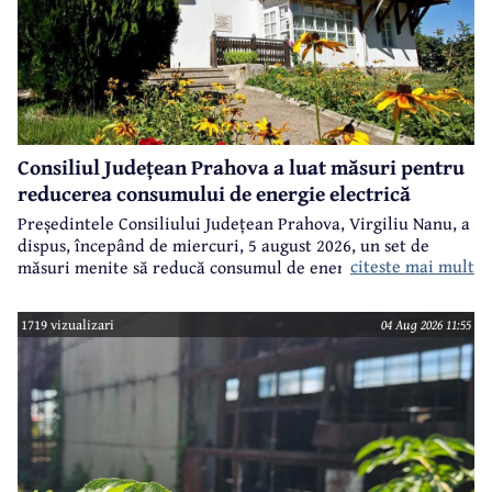
Consiliul Județean Prahova a luat măsuri pentru
reducerea consumului de energie electrică
Președintele Consiliului Județean Prahova, Virgiliu Nanu, a
dispus, începând de miercuri, 5 august 2026, un set de
citeste mai mult
măsuri menite să reducă consumul de energie electrică în
toate imobilele aflate în proprietatea Consiliului Județean,
ca parte a unui demers mai amplu de utilizare responsabilă
1719 vizualizari
04 Aug 2026 11:55
a fondurilor publice.