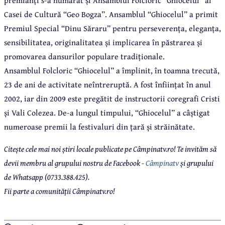
premianți s-a numărat și Ansamblul Folcloric “Ghiocelul” al
Casei de Cultură “Geo Bogza”. Ansamblul “Ghiocelul” a primit
Premiul Special “Dinu Săraru” pentru perseverența, eleganța,
sensibilitatea, originalitatea și implicarea în păstrarea și
promovarea dansurilor populare tradiționale.
Ansamblul Folcloric “Ghiocelul” a împlinit, în toamna trecută,
23 de ani de activitate neîntreruptă. A fost înființat în anul
2002, iar din 2009 este pregătit de instructorii coregrafi Cristi
și Vali Colezea. De-a lungul timpului, “Ghiocelul” a câștigat
numeroase premii la festivaluri din țară și străinătate.
Citește cele mai noi știri locale publicate pe Câmpinatv.ro! Te invităm să
devii membru al grupului nostru de Facebook -
Câmpinatv
și grupului
de Whatsapp (0733.388.425).
Fii parte a comunității Câmpinatv.ro!