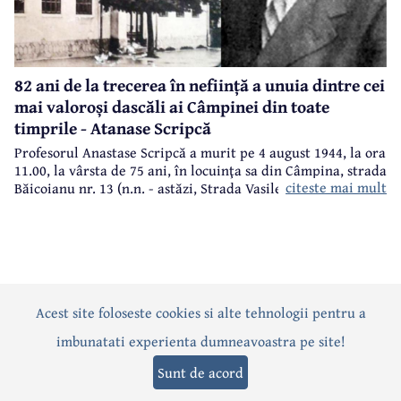
82 ani de la trecerea în neființă a unuia dintre cei
mai valoroși dascăli ai Câmpinei din toate
timprile - Atanase Scripcă
Profesorul Anastase Scripcă a murit pe 4 august 1944, la ora
11.00, la vârsta de 75 ani, în locuinţa sa din Câmpina, strada
citeste mai mult
Băicoianu nr. 13 (n.n. - astăzi, Strada Vasile Alecsandri).
Este înmormântat în cimitirul central (Bobâlna de azi).
Ulterior, meşterul popular Nicolae Goage aşează aici, în
memoria sa şi a soţiei, Maria Scripcă, o troiţă din lemn
sculptat,care astăzi, din păcate, nu mai există.
Acest site foloseste cookies si alte tehnologii pentru a
Actualitate
Politică
Social
Eveniment
Interviuri
imbunatati experienta dumneavoastra pe site!
Sănătate
Editorial
Sport
Anunțuri
Joburi
Turism
Sunt de acord