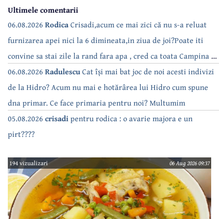
Ultimele comentarii
06.08.2026
Rodica
Crisadi,acum ce mai zici că nu s-a reluat
furnizarea apei nici la 6 dimineata,in ziua de joi?Poate iti
convine sa stai zile la rand fara apa , cred ca toata Campina s-
a săturat de cate ori se tot oprește apa!!
06.08.2026
Radulescu
Cat își mai bat joc de noi acesti indivizi
de la Hidro? Acum nu mai e hotărârea lui Hidro cum spune
dna primar. Ce face primaria pentru noi? Multumim
05.08.2026
crisadi
pentru rodica : o avarie majora e un
pirt????
194 vizualizari
06 Aug 2026 09:37