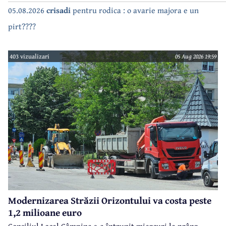
05.08.2026
crisadi
pentru rodica : o avarie majora e un
pirt????
403 vizualizari
05 Aug 2026 19:59
Modernizarea Străzii Orizontului va costa peste
1,2 milioane euro
Consiliul Local Câmpina s-a întrunit miercuri la prânz,