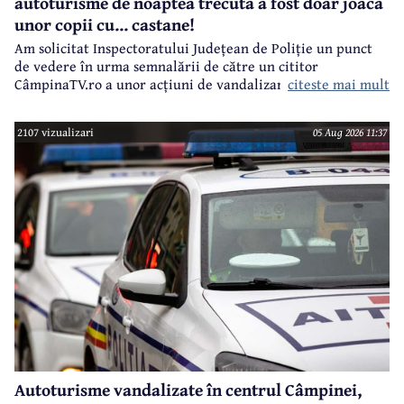
autoturisme de noaptea trecută a fost doar joaca
unor copii cu... castane!
Am solicitat Inspectoratului Județean de Poliție un punct
de vedere în urma semnalării de către un cititor
citeste mai mult
CâmpinaTV.ro a unor acțiuni de vandalizare a unor
autoturisme, noaptea trecută, în centrul municipiului
Câmpina.
2107 vizualizari
05 Aug 2026 11:37
Autoturisme vandalizate în centrul Câmpinei,