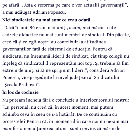
pe afară... Asta e reforma pe care o vor actualii guvernanți!”,
a mai adăugat Adrian Popescu.
Nici sindicatele nu mai sunt ce erau odată
”Dacă în anii 90 eram mai uniți, acum, nici măcar toate
cadrele didactice nu mai sunt membri de sindicat. Din păcate,
cred că și colegii noștri au contribuit la atitudinea
guvernanților față de sistemul de educație. Pentru că
sindicatul nu înseamnă liderii de sindicat, cât timp colegii nu
înțeleg că sindicatul îl reprezentăm noi toți. Și trebuie să fim
extrem de uniți și să ne sprijinim liderii”, consideră Adrian
Popescu, vicepreședinte la nivel județean al Sindicatului
”Școala Prahovei”.
În loc de cocluzie
Nu puteam încheia fără o concluzie a interlocutorului nostru:
”Eu personal, nu cred că, în acest moment, mai putem
schimba ceva în ceea ce s-a hotărât. De ce continuăm cu
protestele? Pentru că, în momentul în care noi nu ne-am mai
manifesta nemulțumirea, atunci sunt convins că măsurile