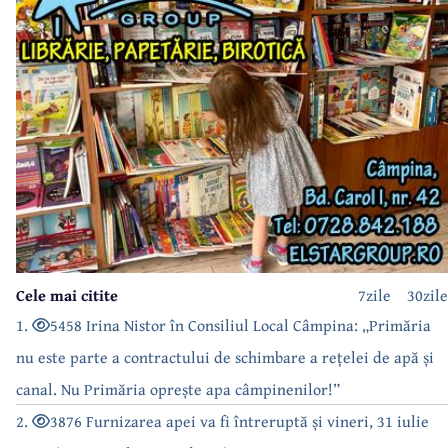
Cele mai citite
7zile
30zile
1.
5458 Irina Nistor în Consiliul Local Câmpina: „Primăria
nu este parte a contractului de schimbare a rețelei de apă și
canal. Nu Primăria oprește apa câmpinenilor!”
2.
3876 Furnizarea apei va fi întreruptă și vineri, 31 iulie