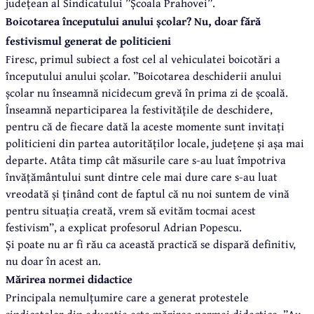
județean al Sindicatului ”Școala Prahovei”.
Boicotarea începutului anului școlar? Nu, doar fără
festivismul generat de politicieni
Firesc, primul subiect a fost cel al vehiculatei boicotări a
începutului anului școlar. ”Boicotarea deschiderii anului
școlar nu înseamnă nicidecum grevă în prima zi de școală.
Înseamnă neparticiparea la festivitățile de deschidere,
pentru că de fiecare dată la aceste momente sunt invitați
politicieni din partea autorităților locale, județene și așa mai
departe. Atâta timp cât măsurile care s-au luat împotriva
învățământului sunt dintre cele mai dure care s-au luat
vreodată și ținând cont de faptul că nu noi suntem de vină
pentru situația creată, vrem să evităm tocmai acest
festivism”, a explicat profesorul Adrian Popescu.
Și poate nu ar fi rău ca această practică se dispară definitiv,
nu doar în acest an.
Mărirea normei didactice
Principala nemulțumire care a generat protestele
sindicatelor din educație este mărirea normei didactice. ”Au