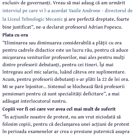
exclusiv de guvernanți. Vreau să mai adaug că am urmărit
interviul pe care vi l-a acordat Vasile Androne - directorul de
la Liceul Tehnologic Mecanic
și are perfectă dreptate, foarte
bine justificat”, ne-a declarat profesorul Adrian Popescu.
Plata cu ora
”Eliminarea sau diminuarea considerabilă a plății cu ora
pentru cadrele didactice este un lucru rău, pentru că aduce
micșorarea veniturilor profesorilor, mai ales pentru mulți
dintre profesorii debutanți, pentru cei tineri. Își mai
întregeau acel mic salariu, luând câteva ore suplimentare.
Acum, pentru profesorii debutanți s-ar plăti la 22 de lei ora.
Mi se pare înjositor... Sistemul se blochează fără profesorii
pensionari pentru că sunt specialități deficitare”, a mai
adăugat interlocutorul nostru.
Copiii vor fi cei care vor avea cel mai mult de suferit
”În acțiunile noastre de protest, nu am vrut niciodată să
folosim copiii, pentru că declanșarea unei acțiuni de protest
în perioada examenelor ar crea o presiune puternică asupra