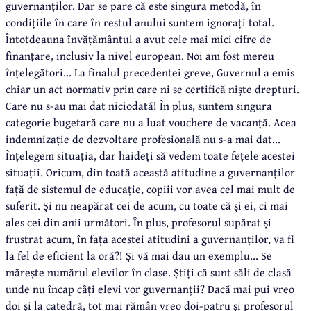
guvernanților. Dar se pare că este singura metodă, în
condițiile în care în restul anului suntem ignorați total.
Întotdeauna învățământul a avut cele mai mici cifre de
finanțare, inclusiv la nivel european. Noi am fost mereu
înțelegători... La finalul precedentei greve, Guvernul a emis
chiar un act normativ prin care ni se certifică niște drepturi.
Care nu s-au mai dat niciodată! În plus, suntem singura
categorie bugetară care nu a luat vouchere de vacanță. Acea
indemnizație de dezvoltare profesională nu s-a mai dat...
Înțelegem situația, dar haideți să vedem toate fețele acestei
situații. Oricum, din toată această atitudine a guvernanților
față de sistemul de educație, copiii vor avea cel mai mult de
suferit. Și nu neapărat cei de acum, cu toate că și ei, ci mai
ales cei din anii următori. În plus, profesorul supărat și
frustrat acum, în fața acestei atitudini a guvernanților, va fi
la fel de eficient la oră?! Și vă mai dau un exemplu... Se
mărește numărul elevilor în clase. Știți că sunt săli de clasă
unde nu încap câți elevi vor guvernanții? Dacă mai pui vreo
doi și la catedră, tot mai rămân vreo doi-patru și profesorul