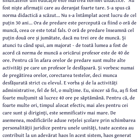
fost niște afirmații care au deranjat foarte tare. S-a spus că
norma didactică a scăzut... Nu s-a întâmplat acest lucru de cel
puțin 30 ani... Ora de predare este percepută ca fiind o oră de
muncă, ceea ce este total fals. O oră de predare înseamnă cel
puțin două ore și jumătate, dacă nu trei ore de muncă. Și
atunci tu când spui, am majorat - de toată lumea a fost de
acord că norma de muncă a oricărui profesor este de 40 de
ore. Pentru că în afara orelor de predare sunt multe alte
activități pe care un profesor le desfășoară. Și vorbesc numai
de pregătirea orelor, corectarea testelor, deci munca
desfășurată strict cu elevul. E vorba și de la activități
administrative, fel de fel, o mulțime. Eu, sincer să fiu, aș fi fost
foarte mulțumit să lucrez 40 ore pe săptămână. Pentru că, de
foarte multe ori, timpul alocat efectiv, mai ales pentru cei
care sunt și diriginți, este semnificativ mai mare. De
asemenea, modificările aduse rețelei școlare prin schimbarea
personalității juridice pentru unele unități, toate acestea au
contribuit la un adevărat haos în acest sistem, haos generat