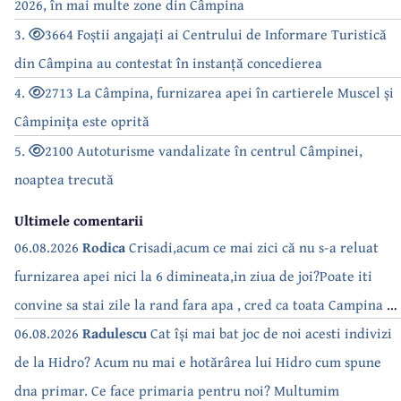
2026, în mai multe zone din Câmpina
3.
3664 Foștii angajați ai Centrului de Informare Turistică
din Câmpina au contestat în instanță concedierea
4.
2713 La Câmpina, furnizarea apei în cartierele Muscel și
Câmpinița este oprită
5.
2100 Autoturisme vandalizate în centrul Câmpinei,
noaptea trecută
Ultimele comentarii
06.08.2026
Rodica
Crisadi,acum ce mai zici că nu s-a reluat
furnizarea apei nici la 6 dimineata,in ziua de joi?Poate iti
convine sa stai zile la rand fara apa , cred ca toata Campina s-
a săturat de cate ori se tot oprește apa!!
06.08.2026
Radulescu
Cat își mai bat joc de noi acesti indivizi
de la Hidro? Acum nu mai e hotărârea lui Hidro cum spune
dna primar. Ce face primaria pentru noi? Multumim