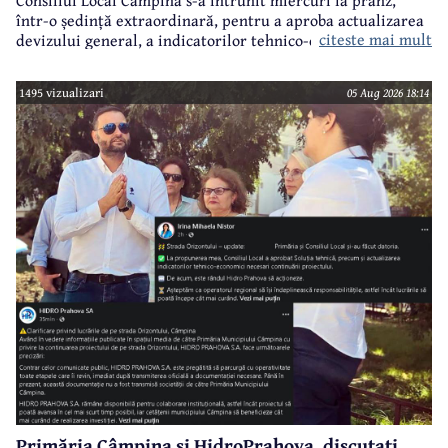
într-o ședință extraordinară, pentru a aproba actualizarea
citeste mai mult
devizului general, a indicatorilor tehnico-economici și a
sumei reprezentând finanțarea de la bugetul local pentru
realizarea modernizării Străzii Orizontului, obiectiv
1495 vizualizari
05 Aug 2026 18:14
finanțat prin Programul Național de Investiții ”Anghel
Saligny”.
Primăria Câmpina și HidroPrahova, discutați