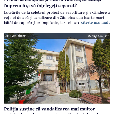
împreună și vă înțelegeți separat?
Lucrările de la celebrul proiect de reabilitare și extindere a
rețelei de apă și canalizare din Câmpina dau foarte mari
citeste mai mult
bătăi de cap părților implicate, iar cei care suferă sunt
câmpinenii. Exemplul cel mai elocvent - "dureroasa" stradă
Orizontului.
2081 vizualizari
05 Aug 2026 13:28
Poliția susține că vandalizarea mai multor