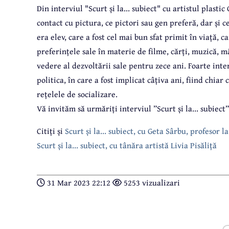
Din interviul "Scurt și la... subiect" cu artistul plastic
contact cu pictura, ce pictori sau gen preferă, dar și c
era elev, care a fost cel mai bun sfat primit în viață, 
preferințele sale în materie de filme, cărți, muzică, 
vedere al dezvoltării sale pentru zece ani. Foarte int
politica, în care a fost implicat câțiva ani, fiind chiar
rețelele de socializare.
Vă invităm să urmăriți interviul ”Scurt și la... subiect
Citiți și
Scurt și la... subiect, cu Geta Sârbu, profesor
Scurt și la... subiect, cu tânăra artistă Livia Pisăliță
31 Mar 2023 22:12
5253 vizualizari