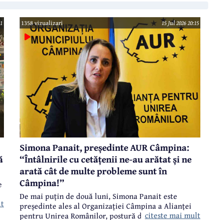
1
1358 vizualizari
15 Jul 2026 20:15
Simona Panait, președinte AUR Câmpina:
ă
“Întâlnirile cu cetățenii ne-au arătat și ne
arată cât de multe probleme sunt în
Câmpina!”
e
De mai puțin de două luni, Simona Panait este
lt
președinte ales al Organizației Câmpina a Alianței
citeste mai mult
pentru Unirea Românilor, postură din care am