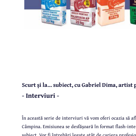
Scurt și la... subiect, cu Gabriel Dima, artist 
- Interviuri -
În această serie de interviuri vă vom oferi ocazia să af
Câmpina. Emisiunea se desfășoară în format flash-interv
subiect. Vor fi întrebări legate atât de cariera profesio