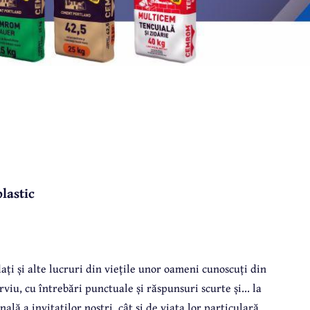
plastic
lați și alte lucruri din viețile unor oameni cunoscuți din
iu, cu întrebări punctuale și răspunsuri scurte și... la
nală a invitaților noștri, cât și de viața lor particulară.