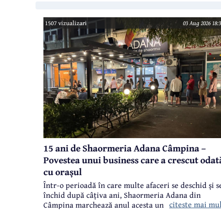
1507 vizualizari
03 Aug 2026 18:3
15 ani de Shaormeria Adana Câmpina –
Povestea unui business care a crescut odat
cu orașul
Într-o perioadă în care multe afaceri se deschid și s
închid după câțiva ani, Shaormeria Adana din
citeste mai mu
Câmpina marchează anul acesta un moment
special:
15 ani de activitate, cu o promoție