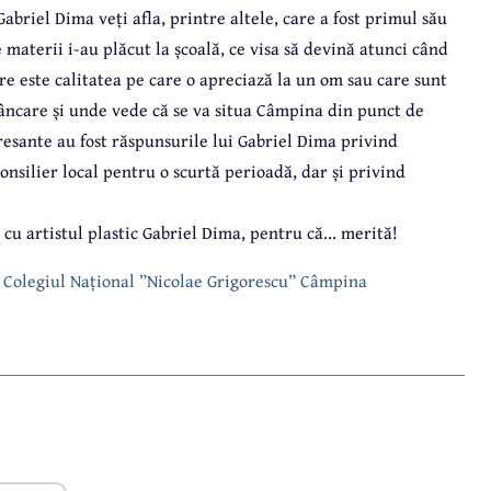
 Gabriel Dima veți afla, printre altele, care a fost primul său
e materii i-au plăcut la școală, ce visa să devină atunci când
care este calitatea pe care o apreciază la un om sau care sunt
mâncare și unde vede că se va situa Câmpina din punct de
eresante au fost răspunsurile lui Gabriel Dima privind
 consilier local pentru o scurtă perioadă, dar și privind
” cu artistul plastic Gabriel Dima, pentru că... merită!
 la Colegiul Național ”Nicolae Grigorescu” Câmpina