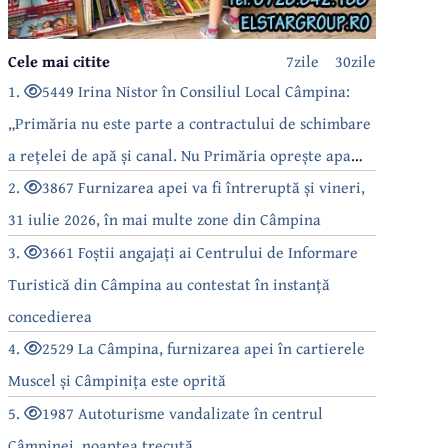
Cele mai citite
7zile
30zile
1.
5449 Irina Nistor în Consiliul Local Câmpina:
„Primăria nu este parte a contractului de schimbare
a rețelei de apă și canal. Nu Primăria oprește apa
câmpinenilor!”
2.
3867 Furnizarea apei va fi întreruptă și vineri,
31 iulie 2026, în mai multe zone din Câmpina
3.
3661 Foștii angajați ai Centrului de Informare
Turistică din Câmpina au contestat în instanță
concedierea
4.
2529 La Câmpina, furnizarea apei în cartierele
Muscel și Câmpinița este oprită
5.
1987 Autoturisme vandalizate în centrul
Câmpinei, noaptea trecută