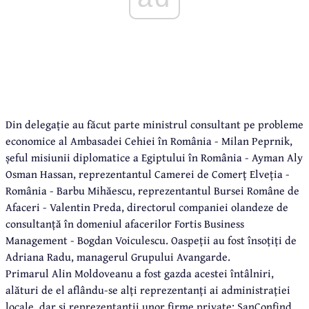
Din delegație au făcut parte ministrul consultant pe probleme
economice al Ambasadei Cehiei în România - Milan Peprnik,
șeful misiunii diplomatice a Egiptului în România - Ayman Aly
Osman Hassan, reprezentantul Camerei de Comerț Elveția -
România - Barbu Mihăescu, reprezentantul Bursei Române de
Afaceri - Valentin Preda, directorul companiei olandeze de
consultanță în domeniul afacerilor Fortis Business
Management - Bogdan Voiculescu. Oaspeții au fost însoțiți de
Adriana Radu, managerul Grupului Avangarde.
Primarul Alin Moldoveanu a fost gazda acestei întâlniri,
alături de el aflându-se alți reprezentanți ai administrației
locale, dar și reprezentanții unor firme private: SanConfind,