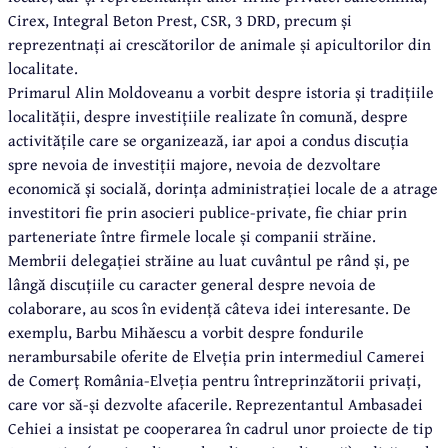
Cirex, Integral Beton Prest, CSR, 3 DRD, precum și
reprezentnați ai crescătorilor de animale și apicultorilor din
localitate.
Primarul Alin Moldoveanu a vorbit despre istoria și tradițiile
localității, despre investițiile realizate în comună, despre
activitățile care se organizează, iar apoi a condus discuția
spre nevoia de investiții majore, nevoia de dezvoltare
economică și socială, dorința administrației locale de a atrage
investitori fie prin asocieri publice-private, fie chiar prin
parteneriate între firmele locale și companii străine.
Membrii delegației străine au luat cuvântul pe rând și, pe
lângă discuțiile cu caracter general despre nevoia de
colaborare, au scos în evidență câteva idei interesante. De
exemplu, Barbu Mihăescu a vorbit despre fondurile
nerambursabile oferite de Elveția prin intermediul Camerei
de Comerț România-Elveția pentru întreprinzătorii privați,
care vor să-și dezvolte afacerile. Reprezentantul Ambasadei
Cehiei a insistat pe cooperarea în cadrul unor proiecte de tip