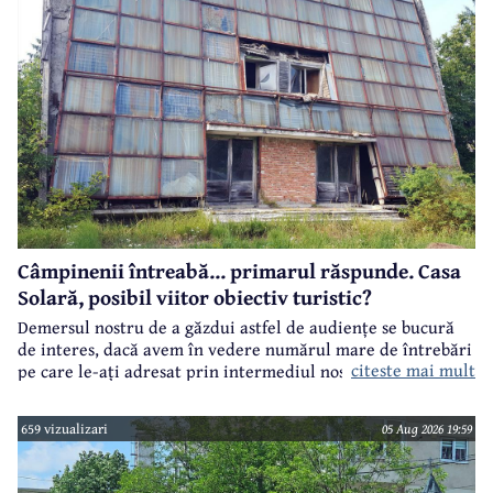
Câmpinenii întreabă... primarul răspunde. Casa
Solară, posibil viitor obiectiv turistic?
Demersul nostru de a găzdui astfel de audiențe se bucură
de interes, dacă avem în vedere numărul mare de întrebări
citeste mai mult
pe care le-ați adresat prin intermediul nostru primarului
municipiului Câmpina, Irina Nistor.
659 vizualizari
05 Aug 2026 19:59