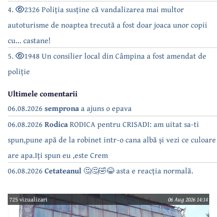
4.
2326 Poliția susține că vandalizarea mai multor
autoturisme de noaptea trecută a fost doar joaca unor copii
cu... castane!
5.
1948 Un consilier local din Câmpina a fost amendat de
poliție
Ultimele comentarii
06.08.2026
semprona
a ajuns o epava
06.08.2026
Rodica
RODICA pentru CRISADI: am uitat sa-ti
spun,pune apă de la robinet intr-o cana albă și vezi ce culoare
are apa.Iți spun eu ,este Crem
06.08.2026
Cetateanul
🤔🤔🤣😂 asta e reacția normală.
725 vizualizari
06 Aug 2026 14:14