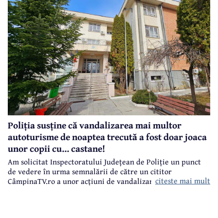
Poliția susține că vandalizarea mai multor
autoturisme de noaptea trecută a fost doar joaca
unor copii cu... castane!
Am solicitat Inspectoratului Județean de Poliție un punct
de vedere în urma semnalării de către un cititor
citeste mai mult
CâmpinaTV.ro a unor acțiuni de vandalizare a unor
autoturisme, noaptea trecută, în centrul municipiului
Câmpina.