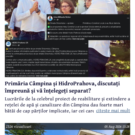
Primăria Câmpina și HidroPrahova, discutați
împreună și vă înțelegeți separat?
Lucrările de la celebrul proiect de reabilitare și extindere a
rețelei de apă și canalizare din Câmpina dau foarte mari
citeste mai mult
bătăi de cap părților implicate, iar cei care suferă sunt
câmpinenii. Exemplul cel mai elocvent - "dureroasa" stradă
Orizontului.
2326 vizualizari
05 Aug 2026 13:28