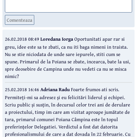
Comenteaza
26.02.2018 08:49
Loredana Iorga
Oportunitati apar rar si
greu, idee este sa te zbati, ca nu iti baga nimeni in traista.
Nu se stie niciodata de unde sare iepurele, stiti cum se
spune. Primarul de la Poiana se zbate, incearca, bate la usi,
spre deosebire de Campina unde nu vedeti ca nu se misca
nimic?
25.02.2018 16:46
Adriana Radu
Foarte frumos ati scris.
Permiteți-mi sa adresez și eu felicitări liderul și echipei.
Scriu public și susțin, în decursul celor trei ani de derulare
a proiectului, timp im care am vizitat aproape jumătate de
tara, primarul comunei Poiana Câmpina este în topul
preferințelor Delegatiei. Verdictul a fost dat datorita
profesionalismului de care a dat dovada în 22 februarie. Cu