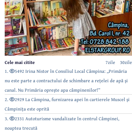
Cele mai citite
7zile
30zile
1.
5492 Irina Nistor în Consiliul Local Câmpina: „Primăria
nu este parte a contractului de schimbare a rețelei de apă și
canal. Nu Primăria oprește apa câmpinenilor!”
2.
2929 La Câmpina, furnizarea apei în cartierele Muscel și
Câmpinița este oprită
3.
2331 Autoturisme vandalizate în centrul Câmpinei,
noaptea trecută