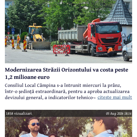
Modernizarea Străzii Orizontului va costa peste
1,2 milioane euro
Consiliul Local Câmpina s-a întrunit miercuri la prânz,
într-o ședință extraordinară, pentru a aproba actualizarea
citeste mai mult
devizului general, a indicatorilor tehnico-economici și a
sumei reprezentând finanțarea de la bugetul local pentru
realizarea modernizării Străzii Orizontului, obiectiv
1858 vizualizari
05 Aug 2026 18:14
finanțat prin Programul Național de Investiții ”Anghel
Saligny”.