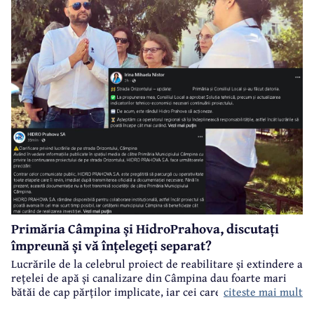
Primăria Câmpina și HidroPrahova, discutați
împreună și vă înțelegeți separat?
Lucrările de la celebrul proiect de reabilitare și extindere a
rețelei de apă și canalizare din Câmpina dau foarte mari
citeste mai mult
bătăi de cap părților implicate, iar cei care suferă sunt
câmpinenii. Exemplul cel mai elocvent - "dureroasa" stradă