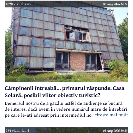
estival.
1020 vizualizari
06 Aug 2026 14:14
Câmpinenii întreabă... primarul răspunde. Casa
Solară, posibil viitor obiectiv turistic?
Demersul nostru de a găzdui astfel de audiențe se bucură
de interes, dacă avem în vedere numărul mare de întrebări
citeste mai mult
pe care le-ați adresat prin intermediul nostru primarului
municipiului Câmpina, Irina Nistor.
764 vizualizari
05 Aug 2026 19:59