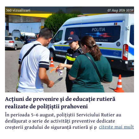
360 vizualizari
07 Aug 2026 10:59
Acțiuni de prevenire și de educație rutieră
realizate de polițiștii prahoveni
În perioada 5–6 august, polițiștii Serviciului Rutier au
desfășurat o serie de activități preventive dedicate
citeste mai mult
creșterii gradului de siguranță rutieră și promovării unui
comportament responsabil în trafic, în contextul sezonului