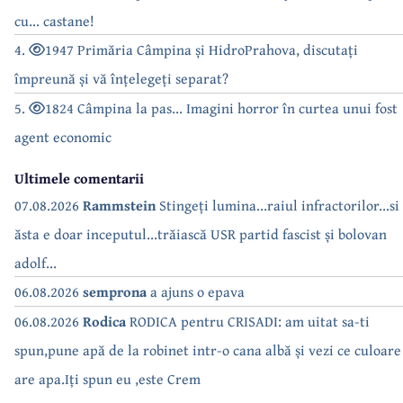
cu... castane!
4.
1947 Primăria Câmpina și HidroPrahova, discutați
împreună și vă înțelegeți separat?
5.
1824 Câmpina la pas... Imagini horror în curtea unui fost
agent economic
Ultimele comentarii
07.08.2026
Rammstein
Stingeți lumina...raiul infractorilor...si
ăsta e doar inceputul...trăiască USR partid fascist și bolovan
adolf...
06.08.2026
semprona
a ajuns o epava
06.08.2026
Rodica
RODICA pentru CRISADI: am uitat sa-ti
spun,pune apă de la robinet intr-o cana albă și vezi ce culoare
are apa.Iți spun eu ,este Crem