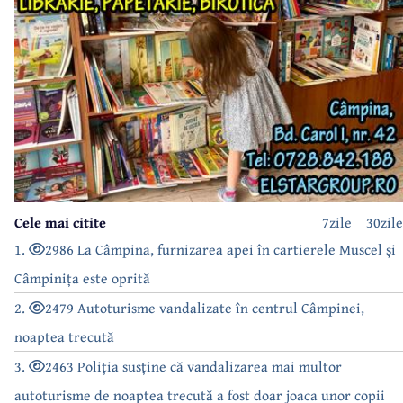
Cele mai citite
7zile
30zile
1.
2986 La Câmpina, furnizarea apei în cartierele Muscel și
Câmpinița este oprită
2.
2479 Autoturisme vandalizate în centrul Câmpinei,
noaptea trecută
3.
2463 Poliția susține că vandalizarea mai multor
autoturisme de noaptea trecută a fost doar joaca unor copii