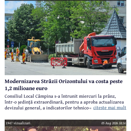
Modernizarea Străzii Orizontului va costa peste
1,2 milioane euro
Consiliul Local Câmpina s-a întrunit miercuri la prânz,
într-o ședință extraordinară, pentru a aproba actualizarea
citeste mai mult
devizului general, a indicatorilor tehnico-economici și a
sumei reprezentând finanțarea de la bugetul local pentru
realizarea modernizării Străzii Orizontului, obiectiv
1947 vizualizari
05 Aug 2026 18:14
finanțat prin Programul Național de Investiții ”Anghel
Saligny”.