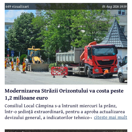
649 vizualizari
05 Aug 2026 19:59
Modernizarea Străzii Orizontului va costa peste
1,2 milioane euro
Consiliul Local Câmpina s-a întrunit miercuri la prânz,
într-o ședință extraordinară, pentru a aproba actualizarea
citeste mai mult
devizului general, a indicatorilor tehnico-economici și a
sumei reprezentând finanțarea de la bugetul local pentru
realizarea modernizării Străzii Orizontului, obiectiv