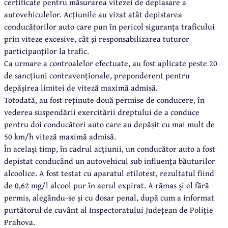
certificate pentru măsurarea vitezei de deplasare a
autovehiculelor. Acțiunile au vizat atât depistarea
conducătorilor auto care pun în pericol siguranța traficului
prin viteze excesive, cât și responsabilizarea tuturor
participanților la trafic.
Ca urmare a controalelor efectuate, au fost aplicate peste 20
de sancțiuni contravenționale, preponderent pentru
depășirea limitei de viteză maximă admisă.
Totodată, au fost reținute două permise de conducere, în
vederea suspendării exercitării dreptului de a conduce
pentru doi conducători auto care au depășit cu mai mult de
50 km/h viteză maximă admisă.
În același timp, în cadrul acțiunii, un conducător auto a fost
depistat conducând un autovehicul sub influența băuturilor
alcoolice. A fost testat cu aparatul etilotest, rezultatul fiind
de 0,62 mg/l alcool pur în aerul expirat. A rămas și el fără
permis, alegându-se și cu dosar penal, după cum a informat
purtătorul de cuvânt al Inspectoratului Județean de Poliție
Prahova.