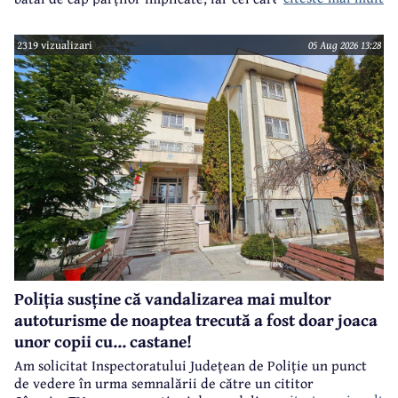
câmpinenii. Exemplul cel mai elocvent - "dureroasa" stradă
Orizontului.
2319 vizualizari
05 Aug 2026 13:28
Poliția susține că vandalizarea mai multor
autoturisme de noaptea trecută a fost doar joaca
unor copii cu... castane!
Am solicitat Inspectoratului Județean de Poliție un punct
de vedere în urma semnalării de către un cititor