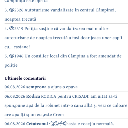
Câmpinița este oprită
3.
2326 Autoturisme vandalizate în centrul Câmpinei,
noaptea trecută
4.
2319 Poliția susține că vandalizarea mai multor
autoturisme de noaptea trecută a fost doar joaca unor copii
cu... castane!
5.
1946 Un consilier local din Câmpina a fost amendat de
poliție
Ultimele comentarii
06.08.2026
semprona
a ajuns o epava
06.08.2026
Rodica
RODICA pentru CRISADI: am uitat sa-ti
spun,pune apă de la robinet intr-o cana albă și vezi ce culoare
are apa.Iți spun eu ,este Crem
06.08.2026
Cetateanul
🤔🤔🤣😂 asta e reacția normală.