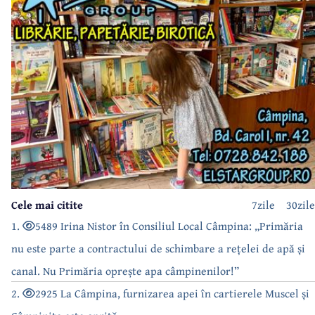
Cele mai citite
7zile
30zile
1.
5489 Irina Nistor în Consiliul Local Câmpina: „Primăria
nu este parte a contractului de schimbare a rețelei de apă și
canal. Nu Primăria oprește apa câmpinenilor!”
2.
2925 La Câmpina, furnizarea apei în cartierele Muscel și