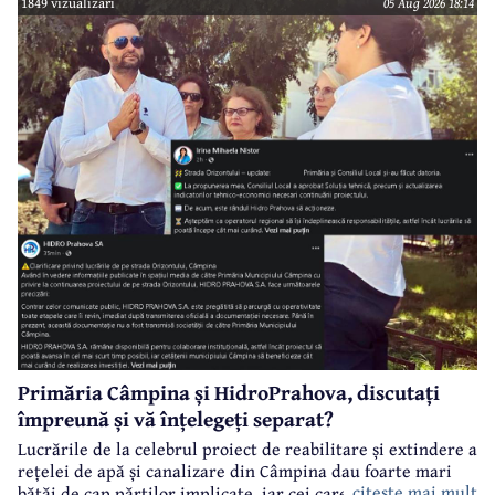
1849 vizualizari
05 Aug 2026 18:14
finanțat prin Programul Național de Investiții ”Anghel
Saligny”.
Primăria Câmpina și HidroPrahova, discutați
împreună și vă înțelegeți separat?
Lucrările de la celebrul proiect de reabilitare și extindere a
rețelei de apă și canalizare din Câmpina dau foarte mari
citeste mai mult
bătăi de cap părților implicate, iar cei care suferă sunt