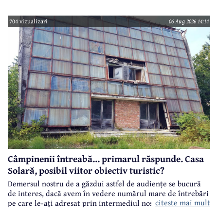
704 vizualizari
06 Aug 2026 14:14
Câmpinenii întreabă... primarul răspunde. Casa
Solară, posibil viitor obiectiv turistic?
Demersul nostru de a găzdui astfel de audiențe se bucură
de interes, dacă avem în vedere numărul mare de întrebări
citeste mai mult
pe care le-ați adresat prin intermediul nostru primarului
municipiului Câmpina, Irina Nistor.