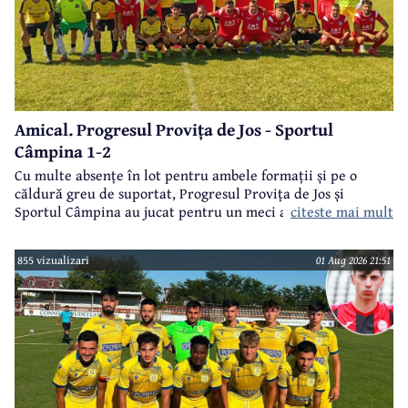
Amical. Progresul Provița de Jos - Sportul
Câmpina 1-2
Cu multe absențe în lot pentru ambele formații și pe o
căldură greu de suportat, Progresul Provița de Jos și
citeste mai mult
Sportul Câmpina au jucat pentru un meci amical.
855 vizualizari
01 Aug 2026 21:51