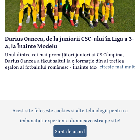
Darius Oancea, de la juniorii CSC-ului în Liga a 3-
a, la Înainte Modelu
Unul dintre cei mai promițători juniori ai CS Câmpina,
Darius Oancea a făcut saltul la o formație din al treilea
citeste mai mult
eșalon al fotbalului românesc - Înainte Modelu, din județul
Călărași.
Acest site foloseste cookies si alte tehnologii pentru a
Actualitate
Politică
Social
Eveniment
Interviuri
imbunatati experienta dumneavoastra pe site!
Sănătate
Editorial
Sport
Anunțuri
Joburi
Turism
Sunt de acord