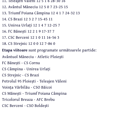
11. Teleajen Văleni 12 5 1 6 28-30 16
12. Avântul Măneciu 12 5 0 7 23-25 15
13. Triumf Poiana Câmpina 12 4 1 7 24-32 13
14. CS Brazi 12 3 2 7 15-45 11
15. Unirea Urlați 12 1 4 7 12-25 7
16. FC Bănești 12 2 1 9 17-37 7
17. CSC Berceni 12 1 0 11 16-56 3
18. CS Strejnic 12 0 0 12 7-86 0
Etapa viitoare
sunt programate următoarele partide:
Avântuol Măneciu - Atletic Ploiești
FC Bănești - CS Cornu
CS Câmpina - Unirea Urlați
CS Strejnic - CS Brazi
Petrolul 95 Ploiești - Teleajen Văleni
Voința Vărbilău - CSO Băicoi
CS Mănești - Triumf Poiana Câmpina
Tricolorul Breaza - AFC Brebu
CSC Berceni - CSO Boldești