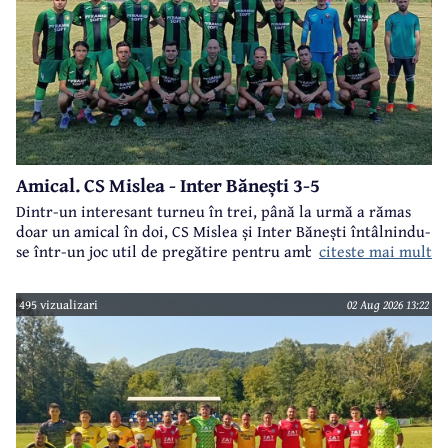
Amical. CS Mislea - Inter Bănești 3-5
Dintr-un interesant turneu în trei, până la urmă a rămas
doar un amical în doi, CS Mislea și Inter Bănești întâlnindu-
citeste mai mult
se într-un joc util de pregătire pentru ambele formații.
495 vizualizari
02 Aug 2026 13:22