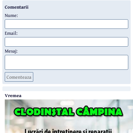
Comentarii
Nume:
Email:
Mesaj:
Comenteaza
Vremea