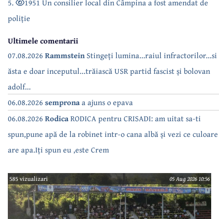
5.
1951 Un consilier local din Câmpina a fost amendat de
poliție
Ultimele comentarii
07.08.2026
Rammstein
Stingeți lumina...raiul infractorilor...si
ăsta e doar inceputul...trăiască USR partid fascist și bolovan
adolf...
06.08.2026
semprona
a ajuns o epava
06.08.2026
Rodica
RODICA pentru CRISADI: am uitat sa-ti
spun,pune apă de la robinet intr-o cana albă și vezi ce culoare
are apa.Iți spun eu ,este Crem
585 vizualizari
05 Aug 2026 10:56