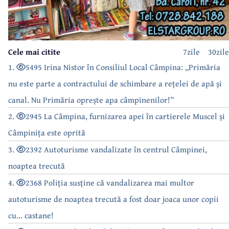
Cele mai citite
7zile
30zile
1.
5495 Irina Nistor în Consiliul Local Câmpina: „Primăria
nu este parte a contractului de schimbare a rețelei de apă și
canal. Nu Primăria oprește apa câmpinenilor!”
2.
2945 La Câmpina, furnizarea apei în cartierele Muscel și
Câmpinița este oprită
3.
2392 Autoturisme vandalizate în centrul Câmpinei,
noaptea trecută
4.
2368 Poliția susține că vandalizarea mai multor
autoturisme de noaptea trecută a fost doar joaca unor copii
cu... castane!