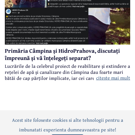
Primăria Câmpina și HidroPrahova, discutați
împreună și vă înțelegeți separat?
Lucrările de la celebrul proiect de reabilitare și extindere a
rețelei de apă și canalizare din Câmpina dau foarte mari
citeste mai mult
bătăi de cap părților implicate, iar cei care suferă sunt
câmpinenii. Exemplul cel mai elocvent - "dureroasa" stradă
Orizontului.
Acest site foloseste cookies si alte tehnologii pentru a
Actualitate
Politică
Social
Eveniment
Interviuri
imbunatati experienta dumneavoastra pe site!