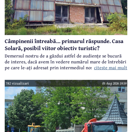
Câmpinenii întreabă... primarul răspunde. Casa
Solară, posibil viitor obiectiv turistic?
Demersul nostru de a găzdui astfel de audiențe se bucură
de interes, dacă avem în vedere numărul mare de întrebări
citeste mai mult
pe care le-ați adresat prin intermediul nostru primarului
municipiului Câmpina, Irina Nistor.
782 vizualizari
05 Aug 2026 19:59