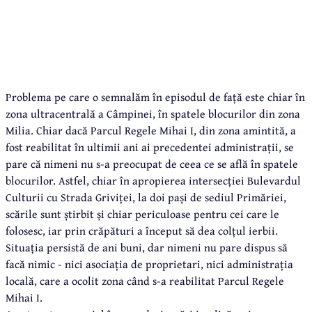
Problema pe care o semnalăm în episodul de față este chiar în
zona ultracentrală a Câmpinei, în spatele blocurilor din zona
Milia. Chiar dacă Parcul Regele Mihai I, din zona amintită, a
fost reabilitat în ultimii ani ai precedentei administrații, se
pare că nimeni nu s-a preocupat de ceea ce se află în spatele
blocurilor. Astfel, chiar în apropierea intersecției Bulevardul
Culturii cu Strada Griviței, la doi pași de sediul Primăriei,
scările sunt știrbit și chiar periculoase pentru cei care le
folosesc, iar prin crăpături a început să dea colțul ierbii.
Situația persistă de ani buni, dar nimeni nu pare dispus să
facă nimic - nici asociația de proprietari, nici administrația
locală, care a ocolit zona când s-a reabilitat Parcul Regele
Mihai I.