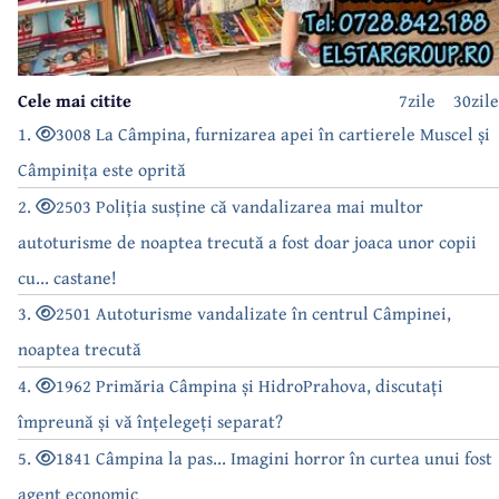
Cele mai citite
7zile
30zile
1.
3008 La Câmpina, furnizarea apei în cartierele Muscel și
Câmpinița este oprită
2.
2503 Poliția susține că vandalizarea mai multor
autoturisme de noaptea trecută a fost doar joaca unor copii
cu... castane!
3.
2501 Autoturisme vandalizate în centrul Câmpinei,
noaptea trecută
4.
1962 Primăria Câmpina și HidroPrahova, discutați
împreună și vă înțelegeți separat?
5.
1841 Câmpina la pas... Imagini horror în curtea unui fost
agent economic