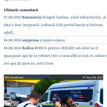
Ultimele comentarii
07.08.2026
Rammstein
Stingeți lumina...raiul infractorilor...si
ăsta e doar inceputul...trăiască USR partid fascist și bolovan
adolf...
06.08.2026
semprona
a ajuns o epava
06.08.2026
Rodica
RODICA pentru CRISADI: am uitat sa-ti
spun,pune apă de la robinet intr-o cana albă și vezi ce culoare
are apa.Iți spun eu ,este Crem
404 vizualizari
07 Aug 2026 10:59