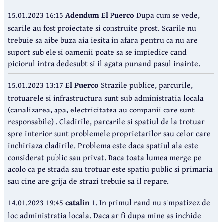
15.01.2023 16:15
Adendum El Puerco
Dupa cum se vede,
scarile au fost proiectate si construite prost. Scarile nu
trebuie sa aibe buza aia iesita in afara pentru ca nu are
suport sub ele si oamenii poate sa se impiedice cand
piciorul intra dedesubt si il agata punand pasul inainte.
15.01.2023 13:17
El Puerco
Strazile publice, parcurile,
trotuarele si infrastructura sunt sub administratia locala
(canalizarea, apa, electricitatea au companii care sunt
responsabile) . Cladirile, parcarile si spatiul de la trotuar
spre interior sunt problemele proprietarilor sau celor care
inchiriaza cladirile. Problema este daca spatiul ala este
considerat public sau privat. Daca toata lumea merge pe
acolo ca pe strada sau trotuar este spatiu public si primaria
sau cine are grija de strazi trebuie sa il repare.
14.01.2023 19:45
catalin
1. In primul rand nu simpatizez de
loc administratia locala. Daca ar fi dupa mine as inchide