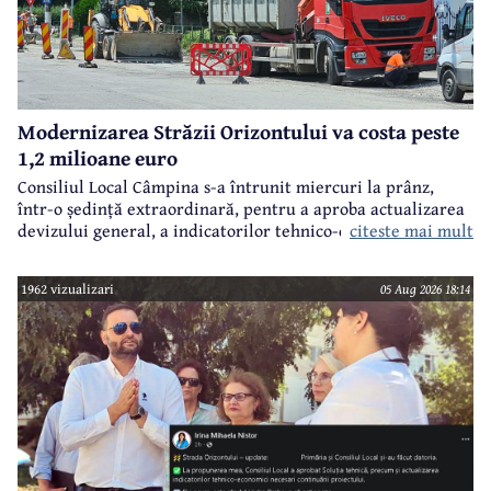
Modernizarea Străzii Orizontului va costa peste
1,2 milioane euro
Consiliul Local Câmpina s-a întrunit miercuri la prânz,
într-o ședință extraordinară, pentru a aproba actualizarea
citeste mai mult
devizului general, a indicatorilor tehnico-economici și a
sumei reprezentând finanțarea de la bugetul local pentru
realizarea modernizării Străzii Orizontului, obiectiv
1962 vizualizari
05 Aug 2026 18:14
finanțat prin Programul Național de Investiții ”Anghel
Saligny”.