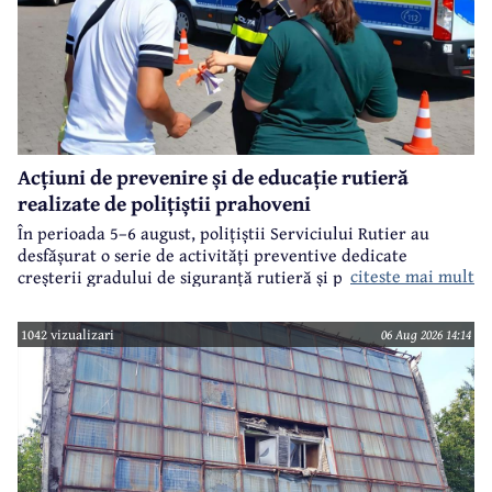
Acțiuni de prevenire și de educație rutieră
realizate de polițiștii prahoveni
În perioada 5–6 august, polițiștii Serviciului Rutier au
desfășurat o serie de activități preventive dedicate
citeste mai mult
creșterii gradului de siguranță rutieră și promovării unui
comportament responsabil în trafic, în contextul sezonului
estival.
1042 vizualizari
06 Aug 2026 14:14