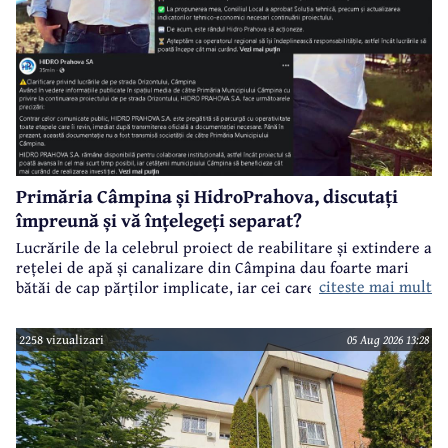
Primăria Câmpina și HidroPrahova, discutați
împreună și vă înțelegeți separat?
Lucrările de la celebrul proiect de reabilitare și extindere a
rețelei de apă și canalizare din Câmpina dau foarte mari
citeste mai mult
bătăi de cap părților implicate, iar cei care suferă sunt
câmpinenii. Exemplul cel mai elocvent - "dureroasa" stradă
Orizontului.
2258 vizualizari
05 Aug 2026 13:28