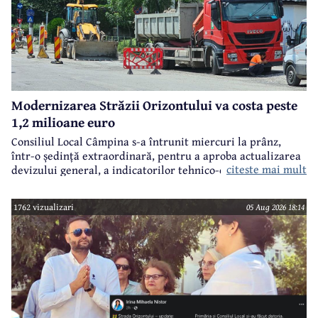
Modernizarea Străzii Orizontului va costa peste
1,2 milioane euro
Consiliul Local Câmpina s-a întrunit miercuri la prânz,
într-o ședință extraordinară, pentru a aproba actualizarea
citeste mai mult
devizului general, a indicatorilor tehnico-economici și a
sumei reprezentând finanțarea de la bugetul local pentru
realizarea modernizării Străzii Orizontului, obiectiv
1762 vizualizari
05 Aug 2026 18:14
finanțat prin Programul Național de Investiții ”Anghel
Saligny”.