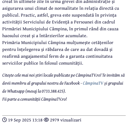
creat în ultimele zile în urma grevei din administrație și
asigurarea unui climat de normalitate în relația directă cu
publicul. Practic, astfel, greva este suspendată în privința
activității Serviciului de Evidență a Persoanei din cadrul
Pirmăriei Municipiului Câmpina, în primul rând din cauza
haosului creat și a întârzierilor acumulate.
Primăria Municipiului Câmpina mulțumește cetățenilor
pentru înțelegerea și răbdarea de care au dat dovadă și
reafirmă angajamentul ferm de a garanta continuitatea
serviciilor publice în folosul comunității.
Citește cele mai noi știri locale publicate pe CâmpinaTV.ro! Te invităm să
devii membru al grupului nostru de Facebook -
CâmpinaTV
și grupului
de Whatsapp (mesaj la 0733.388.425).
Fii parte a comunității CâmpinaTV.ro!
19 Sep 2025 13:18
2979 vizualizari