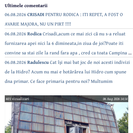
Ultimele comentarii
06.08.2026
CRISADI
PENTRU RODICA : ITI REPET, A FOST O
AVARIE MAJORA, NU UN PIRT !!!!
06.08.2026
Rodica
Crisadi,acum ce mai zici că nu s-a reluat
furnizarea apei nici la 6 dimineata,in ziua de joi?Poate iti
convine sa stai zile la rand fara apa , cred ca toata Campina s-
a săturat de cate ori se tot oprește apa!!
06.08.2026
Radulescu
Cat își mai bat joc de noi acesti indivizi
de la Hidro? Acum nu mai e hotărârea lui Hidro cum spune
dna primar. Ce face primaria pentru noi? Multumim
403 vizualizari
06 Aug 2026 14:14