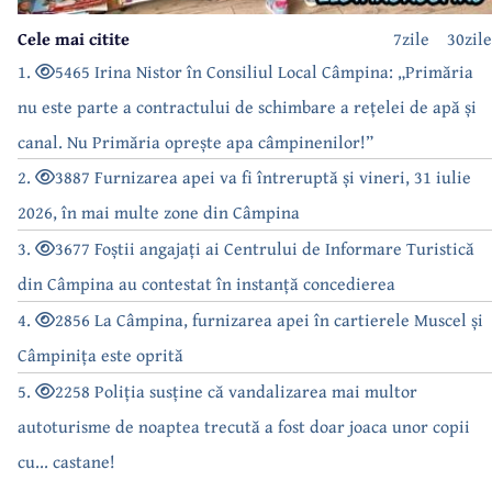
Cele mai citite
7zile
30zile
1.
5465 Irina Nistor în Consiliul Local Câmpina: „Primăria
nu este parte a contractului de schimbare a rețelei de apă și
canal. Nu Primăria oprește apa câmpinenilor!”
2.
3887 Furnizarea apei va fi întreruptă și vineri, 31 iulie
2026, în mai multe zone din Câmpina
3.
3677 Foștii angajați ai Centrului de Informare Turistică
din Câmpina au contestat în instanță concedierea
4.
2856 La Câmpina, furnizarea apei în cartierele Muscel și
Câmpinița este oprită
5.
2258 Poliția susține că vandalizarea mai multor
autoturisme de noaptea trecută a fost doar joaca unor copii
cu... castane!