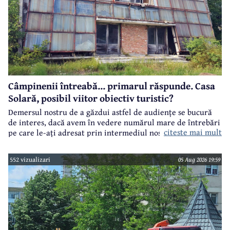
Câmpinenii întreabă... primarul răspunde. Casa
Solară, posibil viitor obiectiv turistic?
Demersul nostru de a găzdui astfel de audiențe se bucură
de interes, dacă avem în vedere numărul mare de întrebări
citeste mai mult
pe care le-ați adresat prin intermediul nostru primarului
municipiului Câmpina, Irina Nistor.
552 vizualizari
05 Aug 2026 19:59