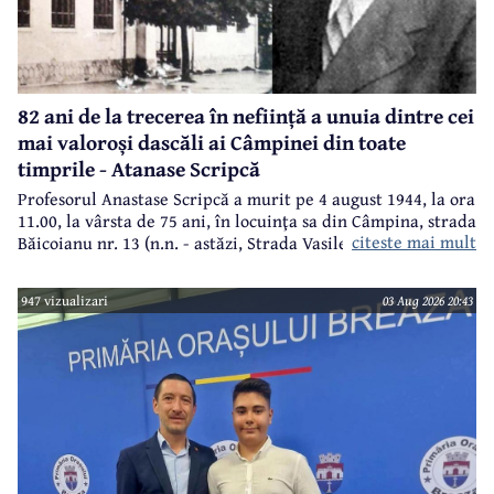
82 ani de la trecerea în neființă a unuia dintre cei
mai valoroși dascăli ai Câmpinei din toate
timprile - Atanase Scripcă
Profesorul Anastase Scripcă a murit pe 4 august 1944, la ora
11.00, la vârsta de 75 ani, în locuinţa sa din Câmpina, strada
citeste mai mult
Băicoianu nr. 13 (n.n. - astăzi, Strada Vasile Alecsandri).
Este înmormântat în cimitirul central (Bobâlna de azi).
Ulterior, meşterul popular Nicolae Goage aşează aici, în
947 vizualizari
03 Aug 2026 20:43
memoria sa şi a soţiei, Maria Scripcă, o troiţă din lemn
sculptat,care astăzi, din păcate, nu mai există.