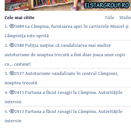
Cele mai citite
7zile
30zile
1.
3089 La Câmpina, furnizarea apei în cartierele Muscel și
Câmpinița este oprită
2.
2580 Poliția susține că vandalizarea mai multor
autoturisme de noaptea trecută a fost doar joaca unor copii
cu... castane!
3.
2537 Autoturisme vandalizate în centrul Câmpinei,
noaptea trecută
4.
2413 Furtuna a făcut ravagii la Câmpina. Autoritățile
intervin
5.
2413 Furtuna a făcut ravagii la Câmpina. Autoritățile
intervin