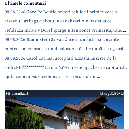
Ultimele comentarii
08.08.2026
Gore
Pe Bontic,pe toti sefuletii printre care si
Tiseanu i as baga cu botu in canalizarile si haznaua ce
refuleaza.Inclusiv Dorel sparge intentionat.Primarita,Nanu
bea apa de la robinet.Asta as intreba o si pe Izabel Mitrea
08.08.2026
Rammstein
Sa vă aduceți lumânări și coronite
pentru comemorarea unui bolovan...să-i fie dunărea ușoară...
08.08.2026
Carol
Cat mai acceptati aceasta mizerie de la
HidroPH??????????? La ora 5.00 nu este apa, bestia capitalista
ajuta cei mai mari criminali si voi inca stati in
case???????????????
845 vizualizari
05 Aug 2026 20:22