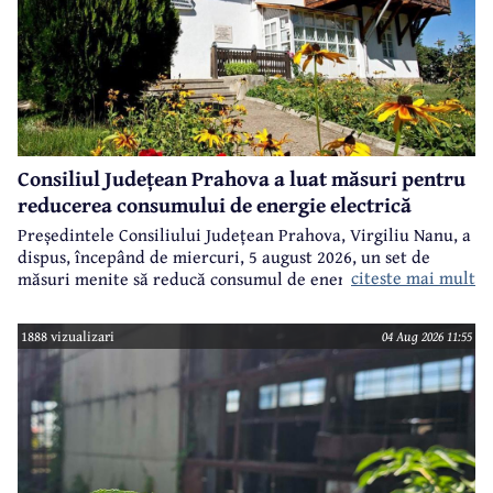
Consiliul Județean Prahova a luat măsuri pentru
reducerea consumului de energie electrică
Președintele Consiliului Județean Prahova, Virgiliu Nanu, a
dispus, începând de miercuri, 5 august 2026, un set de
citeste mai mult
măsuri menite să reducă consumul de energie electrică în
toate imobilele aflate în proprietatea Consiliului Județean,
ca parte a unui demers mai amplu de utilizare responsabilă
1888 vizualizari
04 Aug 2026 11:55
a fondurilor publice.