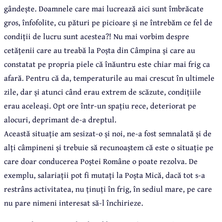
gândește. Doamnele care mai lucrează aici sunt îmbrăcate
gros, înfofolite, cu pături pe picioare și ne întrebăm ce fel de
condiții de lucru sunt acestea?! Nu mai vorbim despre
cetățenii care au treabă la Poșta din Câmpina și care au
constatat pe propria piele că înăuntru este chiar mai frig ca
afară. Pentru că da, temperaturile au mai crescut în ultimele
zile, dar și atunci când erau extrem de scăzute, condițiile
erau aceleași. Opt ore într-un spațiu rece, deteriorat pe
alocuri, deprimant de-a dreptul.
Această situație am sesizat-o și noi, ne-a fost semnalată și de
alți câmpineni și trebuie să recunoaștem că este o situație pe
care doar conducerea Poștei Române o poate rezolva. De
exemplu, salariații pot fi mutați la Poșta Mică, dacă tot s-a
restrâns activitatea, nu ținuți în frig, în sediul mare, pe care
nu pare nimeni interesat să-l închirieze.