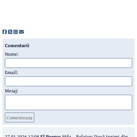
Comentarii
Nume:
Email:
Mesaj:
Comenteaza
27.01.2026 12:08
El Puerco
Mda....Bolojan: Două treimi din