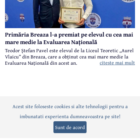
Primăria Breaza l-a premiat pe elevul cu cea mai
mare medie la Evaluarea Națională
Teodor Ștefan Pavel este elevul de la Liceul Teoretic „Aurel
Vlaicu” din Breaza, care a obținut cea mai mare medie la
citeste mai mult
Evaluarea Națională din acest an.
Acest site foloseste cookies si alte tehnologii pentru a
Actualitate
Politică
Social
Eveniment
Interviuri
imbunatati experienta dumneavoastra pe site!
Sănătate
Editorial
Sport
Anunțuri
Joburi
Turism
Sunt de acord