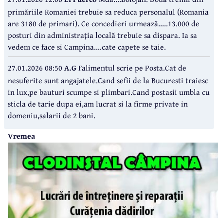
primăriile Romaniei trebuie sa reduca personalul (Romania
are 3180 de primari). Ce concedieri urmează.....13.000 de
posturi din administraţia locală trebuie sa dispara. Ia sa
vedem ce face si Campina....cate capete se taie.
27.01.2026 08:50
A.G
Falimentul scrie pe Posta.Cat de
nesuferite sunt angajatele.Cand sefii de la Bucuresti traiesc
in lux,pe bauturi scumpe si plimbari.Cand postasii umbla cu
sticla de tarie dupa ei,am lucrat si la firme private in
domeniu,salarii de 2 bani.
Vremea