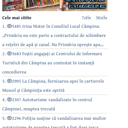
Cele mai citite
7zile
30zile
1.
5485 Irina Nistor în Consiliul Local Câmpina:
„Primăria nu este parte a contractului de schimbare
a rețelei de apă și canal. Nu Primăria oprește apa
câmpinenilor!”
2.
3683 Foștii angajați ai Centrului de Informare
Turistică din Câmpina au contestat în instanță
concedierea
3.
2905 La Câmpina, furnizarea apei în cartierele
Muscel și Câmpinița este oprită
4.
2307 Autoturisme vandalizate în centrul
Câmpinei, noaptea trecută
5.
2296 Poliția susține că vandalizarea mai multor
autoturisme de noaptea trecută a fost doar joaca