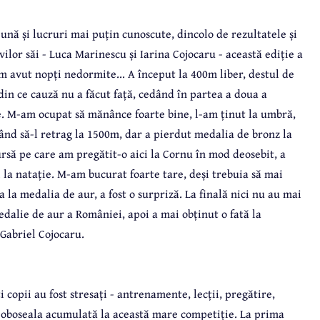
nă și lucruri mai puțin cunoscute, dincolo de rezultatele și
ilor săi - Luca Marinescu și Iarina Cojocaru - această ediție a
m avut nopți nedormite... A început la 400m liber, destul de
 din ce cauză nu a făcut față, cedând în partea a doua a
e. M-am ocupat să mănânce foarte bine, l-am ținut la umbră,
ând să-l retrag la 1500m, dar a pierdut medalia de bronz la
rsă pe care am pregătit-o aici la Cornu în mod deosebit, a
 la natație. M-am bucurat foarte tare, deși trebuia să mai
la medalia de aur, a fost o surpriză. La finală nici nu au mai
medalie de aur a României, apoi a mai obținut o fată la
 Gabriel Cojocaru.
 copii au fost stresați - antrenamente, lecții, pregătire,
t oboseala acumulată la această mare competiție. La prima