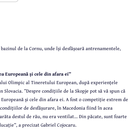
a bazinul de la Cornu, unde își desfășoară antrenamentele,
ea Europeană și cele din afara ei”
alului Olimpic al Tineretului European, după experiențele
in Slovacia. ”Despre condițiile de la Skopje pot să vă spun că
 Europeană și cele din afara ei. A fost o competiție extrem de
a condițiilor de desfășurare, în Macedonia fiind în acea
răta destul de rău, nu era ventilat... Din păcate, sunt foarte
ducație”, a precizat Gabriel Cojocaru.