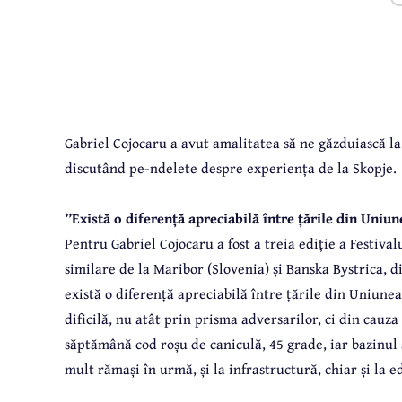
Gabriel Cojocaru a avut amalitatea să ne găzduiască l
discutând pe-ndelete despre experiența de la Skopje.
”Există o diferență apreciabilă între țările din Uniun
Pentru Gabriel Cojocaru a fost a treia ediție a Festiv
similare de la Maribor (Slovenia) și Banska Bystrica, d
există o diferență apreciabilă între țările din Uniunea
dificilă, nu atât prin prisma adversarilor, ci din cauz
săptămână cod roșu de caniculă, 45 grade, iar bazinul a
mult rămași în urmă, și la infrastructură, chiar și la e