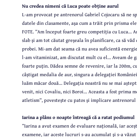
Nu credea nimeni că Luca poate obține aurul
L-am provocat pe antrenorul Gabriel Cojocaru să ne spu
datele din clasamente, așa cum a trăit prin prisma elev
FOTE. ”Am început foarte greu competiția cu Luca... A
slab și am tot căutat greșeala în planificare, ca să văd
probei. Mi-am dat seama că nu avea suficientă energi
l-am vitaminizat, am discutat mult cu el... Aveam de g
foarte puțin. Dădea semne de revenire, iar la 200m, cu
câștigat medalia de aur, singura a delegației României
luăm măcar două... Delegația noastră nu se mai aștepta 
venit, nici Covaliu, nici Boroi... Aceasta a fost prima 
atletism”, povestește cu patos și implicare antrenorul
Iarina a plâns o noapte întreagă că a ratat podiumul
”Iarina a avut examen de evaluare națională, iar acești
examene, iar aceste lucruri s-au acumulat și s-a văzu