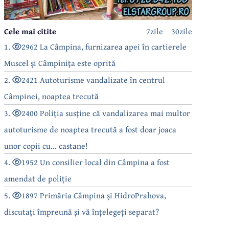
Cele mai citite
7zile
30zile
1.
2962 La Câmpina, furnizarea apei în cartierele
Muscel și Câmpinița este oprită
2.
2421 Autoturisme vandalizate în centrul
Câmpinei, noaptea trecută
3.
2400 Poliția susține că vandalizarea mai multor
autoturisme de noaptea trecută a fost doar joaca
unor copii cu... castane!
4.
1952 Un consilier local din Câmpina a fost
amendat de poliție
5.
1897 Primăria Câmpina și HidroPrahova,
discutați împreună și vă înțelegeți separat?