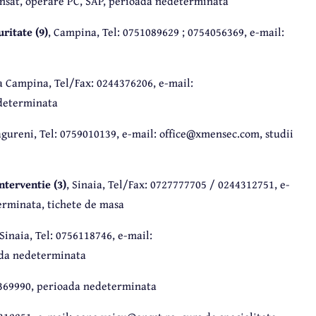
nsat, operare PC, SAP, perioada nedeterminata
itate (9)
, Campina, Tel: 0751089629 ; 0754056369, e-mail:
a Campina, Tel/Fax: 0244376206, e-mail:
edeterminata
agureni, Tel: 0759010139, e-mail: office@xmensec.com, studii
terventie (3)
, Sinaia, Tel/Fax: 0727777705 / 0244312751, e-
rminata, tichete de masa
 Sinaia, Tel: 0756118746, e-mail:
ada nedeterminata
44369990, perioada nedeterminata