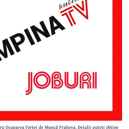
tru Ocuparea Forţei de Muncă Prahova. Detalii puteţi obţine