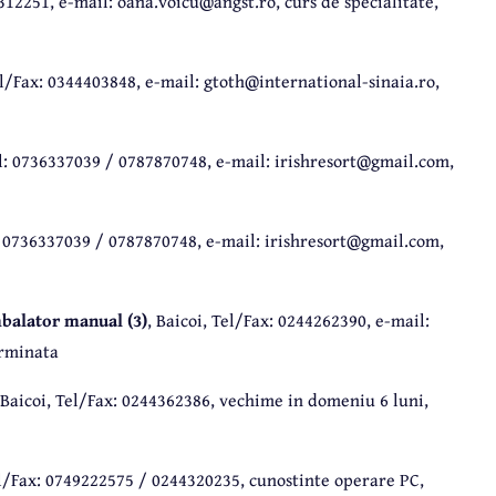
4312251, e-mail: oana.voicu@angst.ro, curs de specialitate,
el/Fax: 0344403848, e-mail: gtoth@international-sinaia.ro,
el: 0736337039 / 0787870748, e-mail: irishresort@gmail.com,
l: 0736337039 / 0787870748, e-mail: irishresort@gmail.com,
alator manual (3)
, Baicoi, Tel/Fax: 0244262390, e-mail:
erminata
 Baicoi, Tel/Fax: 0244362386, vechime in domeniu 6 luni,
el/Fax: 0749222575 / 0244320235, cunostinte operare PC,