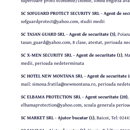
superioare profil economie/chimie, limba engleza ava
SC SOFGUARD PROTECT SECURITY SRL - Agent de secur
sofguardprotect@yahoo.com, studii medii
SC TASAN GUARD SRL - Agent de securitate (3)
, Poian
tasan_guard@yahoo.com, 8 clase, atestat, perioada n
SC X-MEN SECURITY SRL - Agent de securitate (1)
, M
medii, perioada nedeterminata
SC HOTEL NEW MONTANA SRL - Agent de securitate in
mail: simona.fratila@newmontana.ro, perioada nedete
SC ELBAMA PROTECTION SRL - Agent securitate (20)
,
elbamaprotection@yahoo.com, scoala generala perio
SC MARKET SRL - Ajutor bucatar (1)
, Baicoi, Tel: 02