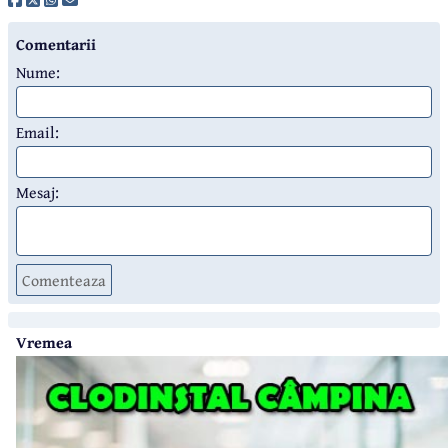
Comentarii
Nume:
Email:
Mesaj:
Comenteaza
Vremea