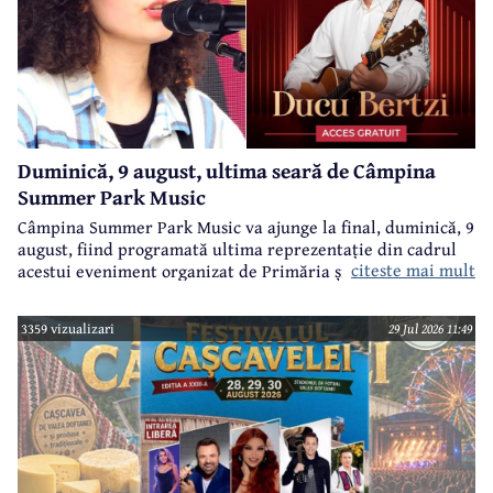
Duminică, 9 august, ultima seară de Câmpina
Summer Park Music
Câmpina Summer Park Music va ajunge la final, duminică, 9
august, fiind programată ultima reprezentație din cadrul
citeste mai mult
acestui eveniment organizat de Primăria și Consiliul Local
Câmpina și Casa de Cultură „Geo Bogza” Câmpia.
3359 vizualizari
29 Jul 2026 11:49