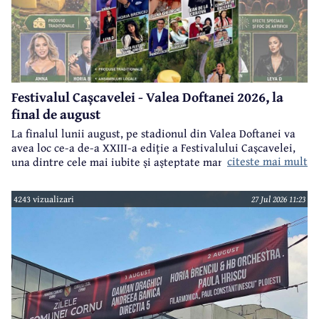
Festivalul Cașcavelei - Valea Doftanei 2026, la
final de august
La finalul lunii august, pe stadionul din Valea Doftanei va
avea loc ce-a de-a XXIII-a ediție a Festivalului Cașcavelei,
citeste mai mult
una dintre cele mai iubite și așteptate manifestări de acest
gen din județul Prahova.
4243 vizualizari
27 Jul 2026 11:23