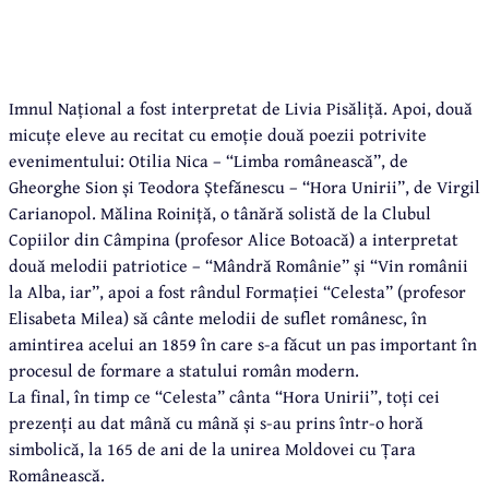
Imnul Național a fost interpretat de Livia Pisăliță. Apoi, două
micuțe eleve au recitat cu emoție două poezii potrivite
evenimentului: Otilia Nica – “Limba românească”, de
Gheorghe Sion și Teodora Ștefănescu – “Hora Unirii”, de Virgil
Carianopol. Mălina Roiniță, o tânără solistă de la Clubul
Copiilor din Câmpina (profesor Alice Botoacă) a interpretat
două melodii patriotice – “Mândră Românie” și “Vin românii
la Alba, iar”, apoi a fost rândul Formației “Celesta” (profesor
Elisabeta Milea) să cânte melodii de suflet românesc, în
amintirea acelui an 1859 în care s-a făcut un pas important în
procesul de formare a statului român modern.
La final, în timp ce “Celesta” cânta “Hora Unirii”, toți cei
prezenți au dat mână cu mână și s-au prins într-o horă
simbolică, la 165 de ani de la unirea Moldovei cu Țara
Românească.