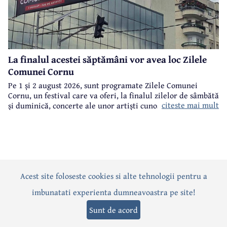
La finalul acestei săptămâni vor avea loc Zilele
Comunei Cornu
Pe 1 și 2 august 2026, sunt programate Zilele Comunei
Cornu, un festival care va oferi, la finalul zilelor de sâmbătă
citeste mai mult
și duminică, concerte ale unor artiști cunoscuți.
Acest site foloseste cookies si alte tehnologii pentru a
Actualitate
Politică
Social
Eveniment
Interviuri
imbunatati experienta dumneavoastra pe site!
Sănătate
Editorial
Sport
Anunțuri
Joburi
Turism
Sunt de acord