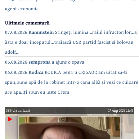
agent economic
Ultimele comentarii
07.08.2026
Rammstein
Stingeți lumina...raiul infractorilor...si
ăsta e doar inceputul...trăiască USR partid fascist și bolovan
adolf...
06.08.2026
semprona
a ajuns o epava
06.08.2026
Rodica
RODICA pentru CRISADI: am uitat sa-ti
spun,pune apă de la robinet intr-o cana albă și vezi ce culoare
are apa.Iți spun eu ,este Crem
389 vizualizari
07 Aug 2026 12:45