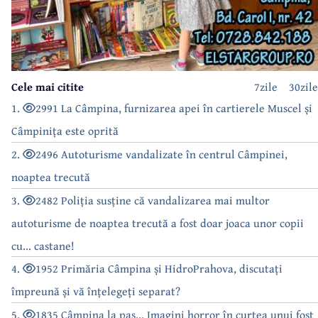
Cele mai citite
7zile
30zile
1.
2991 La Câmpina, furnizarea apei în cartierele Muscel și
Câmpinița este oprită
2.
2496 Autoturisme vandalizate în centrul Câmpinei,
noaptea trecută
3.
2482 Poliția susține că vandalizarea mai multor
autoturisme de noaptea trecută a fost doar joaca unor copii
cu... castane!
4.
1952 Primăria Câmpina și HidroPrahova, discutați
împreună și vă înțelegeți separat?
5.
1835 Câmpina la pas... Imagini horror în curtea unui fost