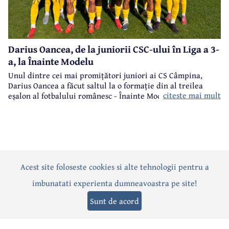
Darius Oancea, de la juniorii CSC-ului în Liga a 3-
a, la Înainte Modelu
Unul dintre cei mai promițători juniori ai CS Câmpina,
Darius Oancea a făcut saltul la o formație din al treilea
citeste mai mult
eșalon al fotbalului românesc - Înainte Modelu, din județul
Călărași.
Acest site foloseste cookies si alte tehnologii pentru a
Actualitate
Politică
Social
Eveniment
Interviuri
imbunatati experienta dumneavoastra pe site!
Sănătate
Editorial
Sport
Anunțuri
Joburi
Turism
Sunt de acord
Termeni și condiții
-
Politica de confidențialitate
-