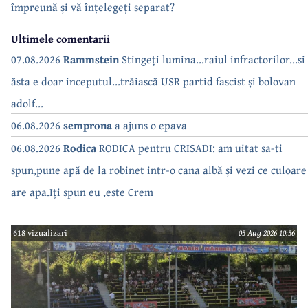
împreună și vă înțelegeți separat?
Ultimele comentarii
07.08.2026
Rammstein
Stingeți lumina...raiul infractorilor...si
ăsta e doar inceputul...trăiască USR partid fascist și bolovan
adolf...
06.08.2026
semprona
a ajuns o epava
06.08.2026
Rodica
RODICA pentru CRISADI: am uitat sa-ti
spun,pune apă de la robinet intr-o cana albă și vezi ce culoare
are apa.Iți spun eu ,este Crem
618 vizualizari
05 Aug 2026 10:56