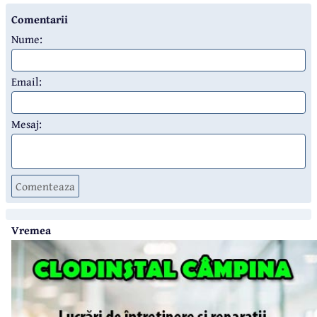
Comentarii
Nume:
Email:
Mesaj:
Comenteaza
Vremea