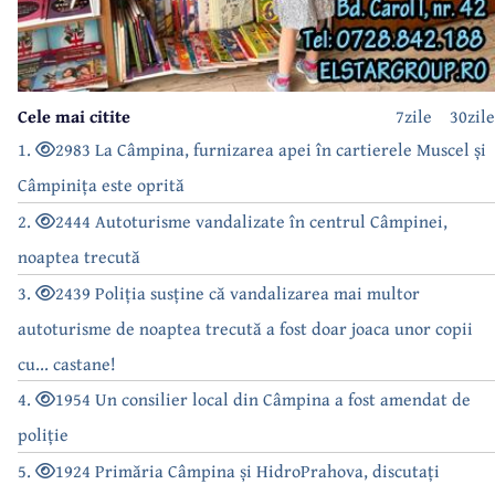
Cele mai citite
7zile
30zile
1.
2983 La Câmpina, furnizarea apei în cartierele Muscel și
Câmpinița este oprită
2.
2444 Autoturisme vandalizate în centrul Câmpinei,
noaptea trecută
3.
2439 Poliția susține că vandalizarea mai multor
autoturisme de noaptea trecută a fost doar joaca unor copii
cu... castane!
4.
1954 Un consilier local din Câmpina a fost amendat de
poliție
5.
1924 Primăria Câmpina și HidroPrahova, discutați