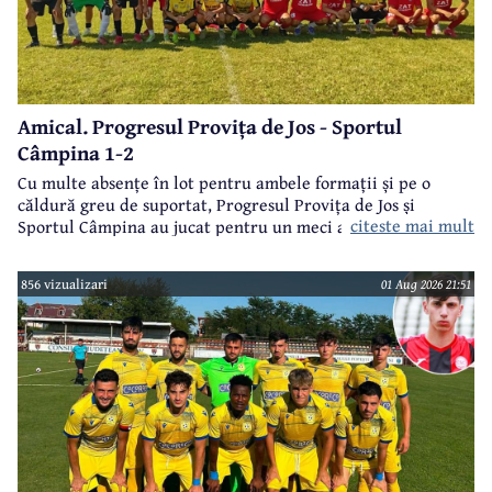
Amical. Progresul Provița de Jos - Sportul
Câmpina 1-2
Cu multe absențe în lot pentru ambele formații și pe o
căldură greu de suportat, Progresul Provița de Jos și
citeste mai mult
Sportul Câmpina au jucat pentru un meci amical.
856 vizualizari
01 Aug 2026 21:51