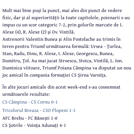
Mult mai bine puși la punct, mai ales din punct de vedere
fizic, dar și al superiorității la toate capitolele, poienarii s-au
impus cu un scor categoric 7-2, prin golurile marcate de I.
Alexe (4), R. Alexe (2) și Ov. Vintilă.
Antrenorii Valentin Bunea și Alin Postolache au trimis în
teren pentru Triumf următoarea formulă: Ursea - Țurlea,
Stan, Radu, Dinu, R. Alexe, I. Alexe, Georgescu, Bunea,
Dumitru, Țol. Au mai jucat Stroescu, Stoica, Vintilă, L. Ion.
Duminica viitoare, Triumf Poiana Câmpina va disputat un nou
joc amical în compania formației CS Șirna Varnița.
În alte jocuri amicale din acest week-end s-au cosnemnat
următoarele rezultate:
CS Câmpina - CS Cornu 0-1
Tricolorul Breaza - CSO Plopeni 1-1
AFC Brebu - FC Bănești 1-0
CS Șotrile - Voința Adunați 4-1