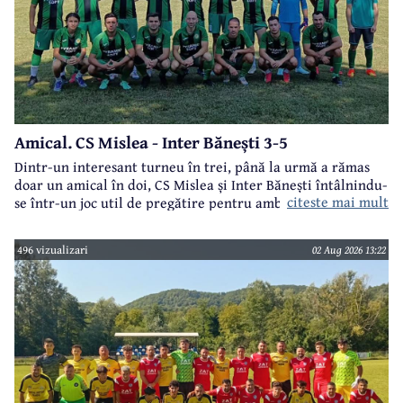
Amical. CS Mislea - Inter Bănești 3-5
Dintr-un interesant turneu în trei, până la urmă a rămas
doar un amical în doi, CS Mislea și Inter Bănești întâlnindu-
citeste mai mult
se într-un joc util de pregătire pentru ambele formații.
496 vizualizari
02 Aug 2026 13:22