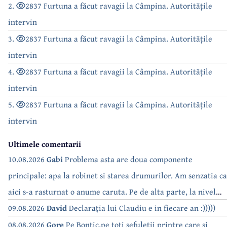
2.
2837 Furtuna a făcut ravagii la Câmpina. Autoritățile
intervin
3.
2837 Furtuna a făcut ravagii la Câmpina. Autoritățile
intervin
4.
2837 Furtuna a făcut ravagii la Câmpina. Autoritățile
intervin
5.
2837 Furtuna a făcut ravagii la Câmpina. Autoritățile
intervin
Ultimele comentarii
10.08.2026
Gabi
Problema asta are doua componente
principale: apa la robinet si starea drumurilor. Am senzatia ca
aici s-a rasturnat o anume caruta. Pe de alta parte, la nivel
national, serialul asta deja a difuzat episoadele 'fara apa' si
09.08.2026
David
Declarația lui Claudiu e in fiecare an :)))))
'fara energie'. Banuiesc ca urmeaza episodul 'fara hrana'.
08.08.2026
Gore
Pe Bontic,pe toti sefuletii printre care si