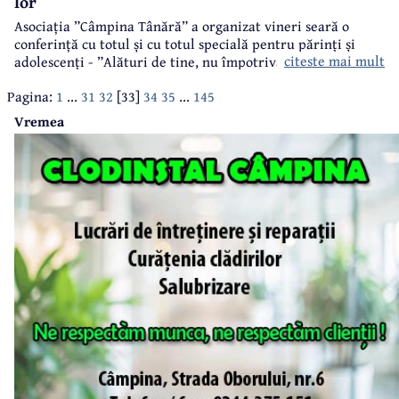
lor
Asociația ”Câmpina Tânără” a organizat vineri seară o
conferință cu totul și cu totul specială pentru părinți și
citeste mai mult
adolescenți - ”Alături de tine, nu împotriva ta”.
Pagina:
1
...
31
32
[33]
34
35
...
145
Vremea