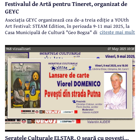
Festivalul de Artă pentru Tineret, organizat de
GEYC
Asociația GEYC organizează cea de-a treia ediție a YOUth
Art Festival: STEAM Edition, în perioada 9-11 mai 2025, la
citeste mai mult
Casa Municipală de Cultură "Geo Bogza" din Câmpina.
968 vizualizari
07 May 2025 10:38
Seratele Culturale ELSTAR. O seară cu povești...