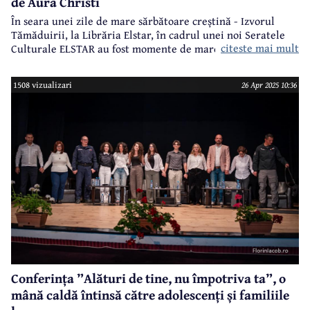
de Aura Christi
În seara unei zile de mare sărbătoare creștină - Izvorul
Tămăduirii, la Librăria Elstar, în cadrul unei noi Seratele
citeste mai mult
Culturale ELSTAR au fost momente de mare emoție și
sensibilitate la prezentarea volumului ”Surâsul lui Mîșkin”,
de Aura Christi.
1508 vizualizari
26 Apr 2025 10:36
Conferința ”Alături de tine, nu împotriva ta”, o
mână caldă întinsă către adolescenți și familiile