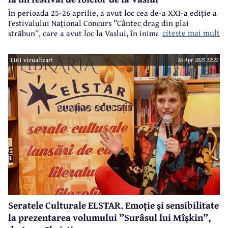
În perioada 25-26 aprilie, a avut loc cea de-a XXI-a ediție a
Festivalului Național Concurs ”Cântec drag din plai
citeste mai mult
străbun”, care a avut loc la Vaslui, în inima Moldovei.
1161 vizualizari
26 Apr 2025 12:22
Seratele Culturale ELSTAR. Emoție și sensibilitate
la prezentarea volumului ”Surâsul lui Mîșkin”,