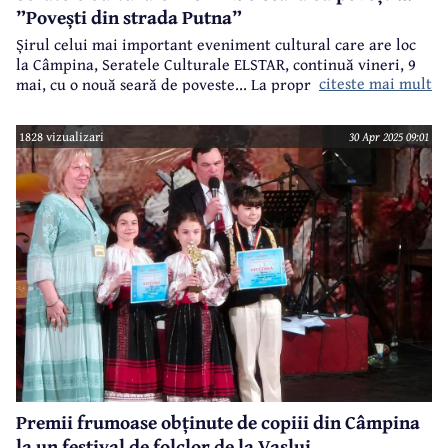
”Povești din strada Putna”
Șirul celui mai important eveniment cultural care are loc
la Câmpina, Seratele Culturale ELSTAR, continuă vineri, 9
citeste mai mult
mai, cu o nouă seară de poveste... La propriu!
1828 vizualizari
30 Apr 2025 09:01
Premii frumoase obținute de copiii din Câmpina
la un festival de folclor de la Vaslui