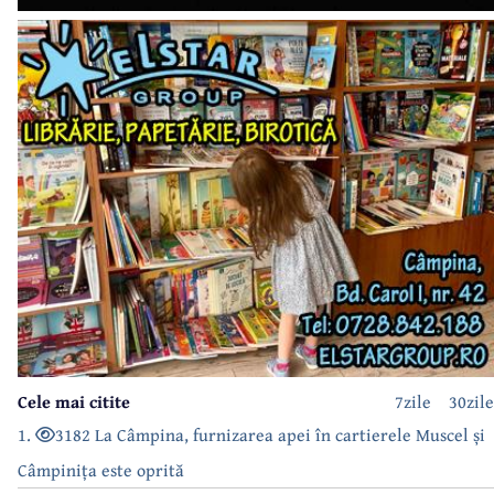
Cele mai citite
7zile
30zile
1.
3182 La Câmpina, furnizarea apei în cartierele Muscel și
Câmpinița este oprită