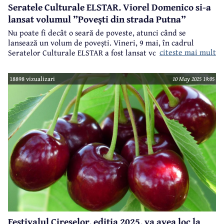
Seratele Culturale ELSTAR. Viorel Domenico si-a
lansat volumul ”Povești din strada Putna”
Nu poate fi decât o seară de poveste, atunci când se
lansează un volum de povești. Vineri, 9 mai, în cadrul
citeste mai mult
Seratelor Culturale ELSTAR a fost lansat volumul ”Povești
din strada Putna” al autorului originar din Breaza, Viorel
Domenico.
18898 vizualizari
10 May 2025 19:05
Festivalul Cireșelor, ediția 2025, va avea loc la