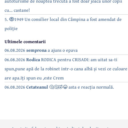
autoturisme de noaptea trecută a fost doar joaca unor copii
cu... castane!
5.
1949 Un consilier local din Câmpina a fost amendat de
poliție
Ultimele comentarii
06.08.2026
semprona
a ajuns o epava
06.08.2026
Rodica
RODICA pentru CRISADI: am uitat sa-ti
spun,pune apă de la robinet intr-o cana albă și vezi ce culoare
are apa.Iți spun eu ,este Crem
06.08.2026
Cetateanul
🤔🤔🤣😂 asta e reacția normală.