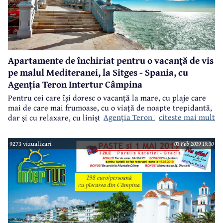
Apartamente de închiriat pentru o vacanță de vis
pe malul Mediteranei, la Sitges - Spania, cu
Agenția Teron Intertur Câmpina
Pentru cei care își doresc o vacanță la mare, cu plaje care
mai de care mai frumoase, cu o viață de noapte trepidantă,
Agenția Teron Intertur Câmpina
citeste mai mult
dar și cu relaxare, cu liniște și cu posibilitatea de a face o
mulțime de excursii minunate, atunci Sitges, pe malul
spaniol al Mediteranei, este o soluție de luat în seamă. Iar
9273 vizualizari
03 Feb 2019 19:30
dacă sunteți o familie mai numeroasă sau o gașcă de mai
mulți prieteni,
vă oferă posibilitatea închirierii unor
apartamente splendide, care vor scădea considerabil prețul
unei vacanțe memorabile.