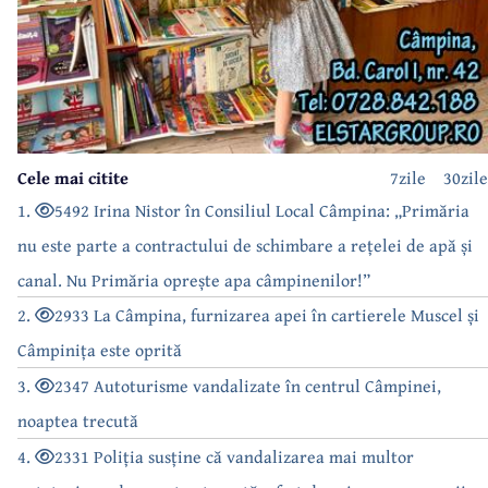
Cele mai citite
7zile
30zile
1.
5492 Irina Nistor în Consiliul Local Câmpina: „Primăria
nu este parte a contractului de schimbare a rețelei de apă și
canal. Nu Primăria oprește apa câmpinenilor!”
2.
2933 La Câmpina, furnizarea apei în cartierele Muscel și
Câmpinița este oprită
3.
2347 Autoturisme vandalizate în centrul Câmpinei,
noaptea trecută
4.
2331 Poliția susține că vandalizarea mai multor