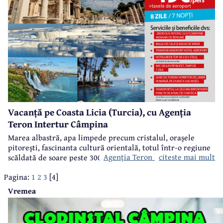
Vacanță pe Coasta Licia (Turcia), cu Agenția
Teron Intertur Câmpina
Marea albastră, apa limpede precum cristalul, orașele
pitorești, fascinanta cultură orientală, totul într-o regiune
Agenția Teron Intertur Câmpina
citeste mai mult
scăldată de soare peste 300 de zile pe an, acesta va fi
decorul în care puteți petrece următoarea vacanță, una pe
Pagina:
1
2
3
[4]
care să o țineți minte pentru totdeauna -
vacanță pe Costa
Vremea
Licia (Turcia)
, cu
, de la prețuri începând de la
49
euro/persoană
. Circuitul este altfel conceput încât să aveți