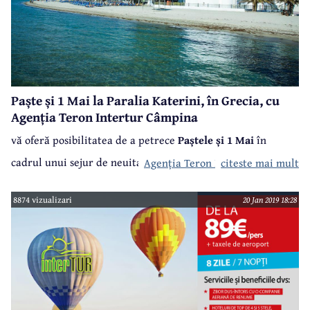
Paște și 1 Mai la Paralia Katerini, în Grecia, cu
Agenția Teron Intertur Câmpina
vă oferă posibilitatea de a petrece
Paștele și 1 Mai
în
cadrul unui sejur de neuitat la
Paralia Katerini
, în Grecia.
Agenția Teron Intertur Câmpina
citeste mai mult
Pentru perioada
26 aprilie - 2 mai
, cu numeroase bonusuri
8874 vizualizari
20 Jan 2019 18:28
și facilități, dar mai ales cu
plecarea din Câmpina
, puteți
petrece cele două sărbători la un preț de numai
198
euro/persoană
.