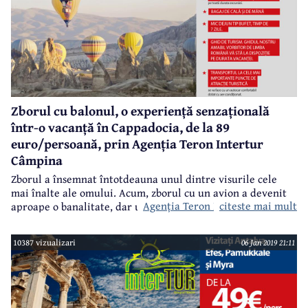
Zborul cu balonul, o experiență senzațională
într-o vacanță în Cappadocia, de la 89
euro/persoană, prin Agenția Teron Intertur
Câmpina
Zborul a însemnat întotdeauna unul dintre visurile cele
mai înalte ale omului. Acum, zborul cu un avion a devenit
Agenția Teron Intertur Câmpina
citeste mai mult
aproape o banalitate, dar un zbor cu balonul cu aer cald
este o experiență cu adevărat senzațională, pe care v-o
puteți permite foarte simplu într-o vacanță în Cappadocia,
10387 vizualizari
06 Jan 2019 21:11
prin
, prețurile începând de la 89 euro/persoană. Dincolo
de experiența fabuloasă din Cappadocia, veți avea
posibilitatea să vedeți un colț de lume foarte interesant -
de la Riveria turcească la orașele subterane săpate de
primii creștini.