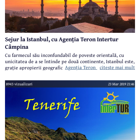
Sejur la Istanbul, cu Agenția Teron Intertur
Câmpina
Cu farmecul său inconfundabil de poveste orientală, cu
unicitatea de a se întinde pe două continente, Istanbul este,
Agenția Teron Intertur Câmpina
citeste mai mult
grație apropierii geografice de România, o destinație
favorită pentru sejururile scurte. Iar de când serialele
turcești fac furori, Istanbulul atrage și mai mult, astfel că
8943 vizualizari
23 Mar 2019 21:46
vine în întâmpinarea persoanelor dornice să petreacă fie și
numai câteva zile în splendida metropolă de pe malurile
Bosforului cu oferte de neratat, mai ales că prețurile încep
de la numai 123 euro/persoană pentru un sejur de cinci
zile, transportul fiind asigurat cu avionul sau autocarul.