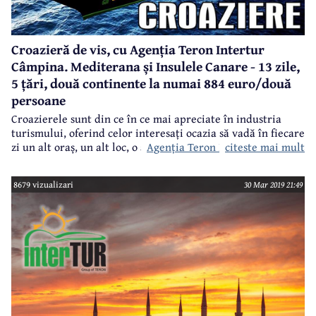
Croazieră de vis, cu Agenția Teron Intertur
Câmpina. Mediterana și Insulele Canare - 13 zile,
5 țări, două continente la numai 884 euro/două
persoane
Croazierele sunt din ce în ce mai apreciate în industria
turismului, oferind celor interesați ocazia să vadă în fiecare
Agenția Teron Intertur Câmpina
citeste mai mult
zi un alt oraș, un alt loc, o altă țară, bucurându-se între
timp de toate privilegiile unui resort de lux. Beneficiind de
o promoție a companiei MSC Cruises, operator de nave de
8679 vizualizari
30 Mar 2019 21:49
croazieră,
oferă o gamă largă de croaziere în Mediterana,
Caraibe, zona Orientului Mijlociu, una dintre cele mai bune
oferte fiind pentru o croazieră de vis prin Mediterana de
Vest și Insulele Canare pe parcursul a 13 zile, în care se va
poposi în 5 țări de pe două continente la un tarif imbatabil
- 884 euro/două persoane.