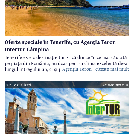
Oferte speciale în Tenerife, cu Agenția Teron
Intertur Câmpina
Tenerife este o destinație turistică din ce în ce mai căutată
pe piața din România, nu doar pentru clima excelentă de-a
Agenția Teron Intertur Câmpina
citeste mai mult
lungul întregului an, ci și pentru numeroasele posibilități
de petrecere a timpului liber, de la excursiile în mijlocul
naturii, la plajele aproape exotice, cu nisip negru, de la
8071 vizualizari
09 Mar 2019 15:34
viața de noapte trepidantă, la pitorescul centrului vechi
din principalul oraș de pe această insulă din Atlantic, care
aparține administrativ de Spania, dar este mai apropiată
de coasta Africii.
vine în întâmpinarea turiștilor care
doresc o vacanță în Tenerife cu oferte speciale și cu mari
reduceri de preț pentru rezervările efectuate până pe 31
martie 2019.