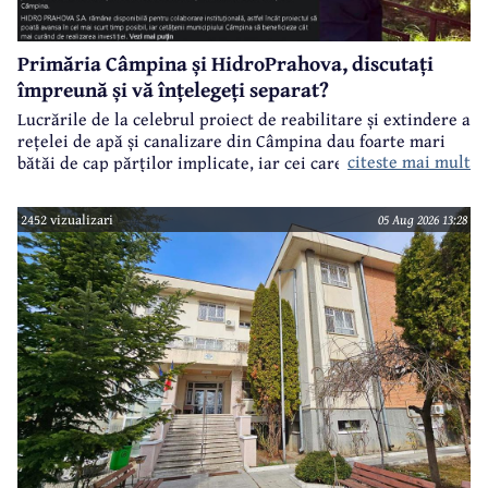
Primăria Câmpina și HidroPrahova, discutați
împreună și vă înțelegeți separat?
Lucrările de la celebrul proiect de reabilitare și extindere a
rețelei de apă și canalizare din Câmpina dau foarte mari
citeste mai mult
bătăi de cap părților implicate, iar cei care suferă sunt
câmpinenii. Exemplul cel mai elocvent - "dureroasa" stradă
Orizontului.
2452 vizualizari
05 Aug 2026 13:28