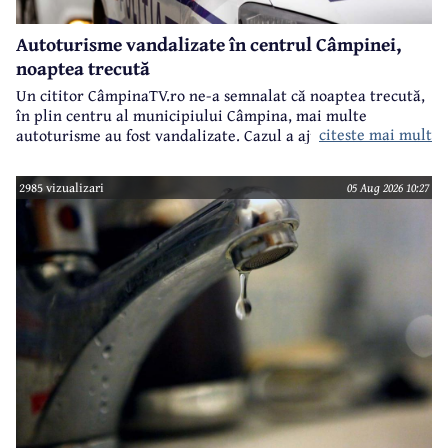
Autoturisme vandalizate în centrul Câmpinei,
noaptea trecută
Un cititor CâmpinaTV.ro ne-a semnalat că noaptea trecută,
în plin centru al municipiului Câmpina, mai multe
citeste mai mult
autoturisme au fost vandalizate. Cazul a ajuns pe masa
polițiștilor câmpineni.
2985 vizualizari
05 Aug 2026 10:27