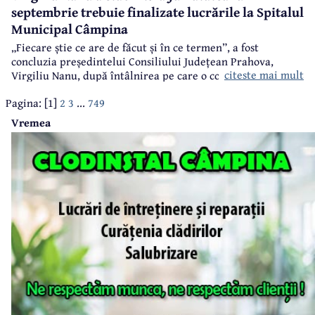
septembrie trebuie finalizate lucrările la Spitalul
Municipal Câmpina
„Fiecare știe ce are de făcut și în ce termen”, a fost
concluzia președintelui Consiliului Județean Prahova,
citeste mai mult
Virgiliu Nanu, după întâlnirea pe care o convocase pe tema
lucrărilor de la Spitalul Municipal Câmpina.
Pagina: [1]
2
3
...
749
Vremea