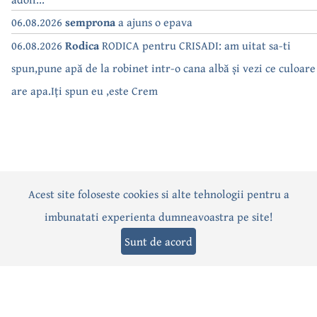
06.08.2026
semprona
a ajuns o epava
06.08.2026
Rodica
RODICA pentru CRISADI: am uitat sa-ti
spun,pune apă de la robinet intr-o cana albă și vezi ce culoare
are apa.Iți spun eu ,este Crem
Acest site foloseste cookies si alte tehnologii pentru a
Actualitate
Politică
Social
Eveniment
Interviuri
imbunatati experienta dumneavoastra pe site!
Sănătate
Editorial
Sport
Anunțuri
Joburi
Turism
Sunt de acord
Termeni și condiții
-
Politica de confidențialitate
-
Politica cookies
© 2026 Câmpina TV