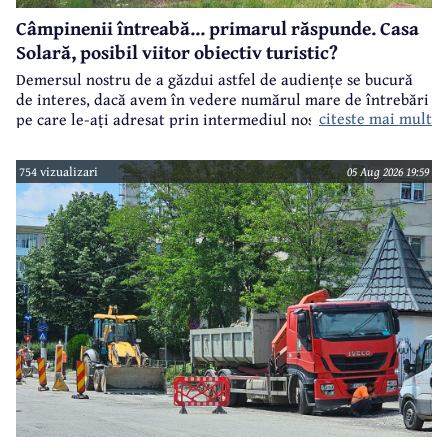
Câmpinenii întreabă... primarul răspunde. Casa
Solară, posibil viitor obiectiv turistic?
Demersul nostru de a găzdui astfel de audiențe se bucură
de interes, dacă avem în vedere numărul mare de întrebări
citeste mai mult
pe care le-ați adresat prin intermediul nostru primarului
municipiului Câmpina, Irina Nistor.
754 vizualizari
05 Aug 2026 19:59