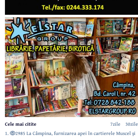
Cele mai citite
7zile
30zile
1.
2985 La Câmpina, furnizarea apei în cartierele Muscel și