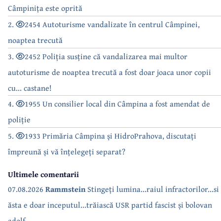
Câmpinița este oprită
2.
2454 Autoturisme vandalizate în centrul Câmpinei,
noaptea trecută
3.
2452 Poliția susține că vandalizarea mai multor
autoturisme de noaptea trecută a fost doar joaca unor copii
cu... castane!
4.
1955 Un consilier local din Câmpina a fost amendat de
poliție
5.
1933 Primăria Câmpina și HidroPrahova, discutați
împreună și vă înțelegeți separat?
Ultimele comentarii
07.08.2026
Rammstein
Stingeți lumina...raiul infractorilor...si
ăsta e doar inceputul...trăiască USR partid fascist și bolovan
adolf...