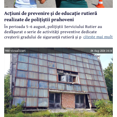
Acțiuni de prevenire și de educație rutieră
realizate de polițiștii prahoveni
În perioada 5–6 august, polițiștii Serviciului Rutier au
desfășurat o serie de activități preventive dedicate
citeste mai mult
creșterii gradului de siguranță rutieră și promovării unui
comportament responsabil în trafic, în contextul sezonului
estival.
988 vizualizari
06 Aug 2026 14:14