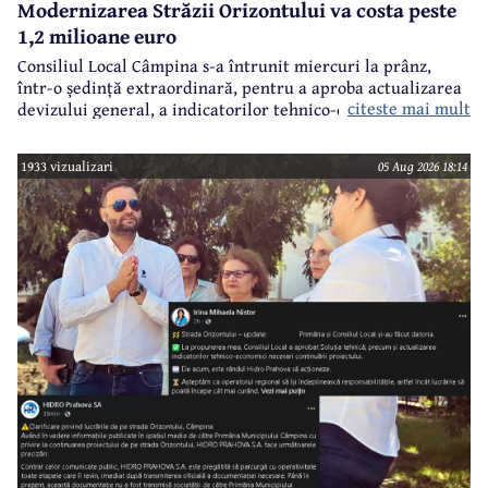
Modernizarea Străzii Orizontului va costa peste
1,2 milioane euro
Consiliul Local Câmpina s-a întrunit miercuri la prânz,
într-o ședință extraordinară, pentru a aproba actualizarea
citeste mai mult
devizului general, a indicatorilor tehnico-economici și a
sumei reprezentând finanțarea de la bugetul local pentru
realizarea modernizării Străzii Orizontului, obiectiv
1933 vizualizari
05 Aug 2026 18:14
finanțat prin Programul Național de Investiții ”Anghel
Saligny”.