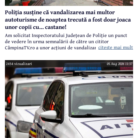
Poliția susține că vandalizarea mai multor
autoturisme de noaptea trecută a fost doar joaca
unor copii cu... castane!
Am solicitat Inspectoratului Județean de Poliție un punct
de vedere în urma semnalării de către un cititor
citeste mai mult
CâmpinaTV.ro a unor acțiuni de vandalizare a unor
autoturisme, noaptea trecută, în centrul municipiului
Câmpina.
2454 vizualizari
05 Aug 2026 11:37