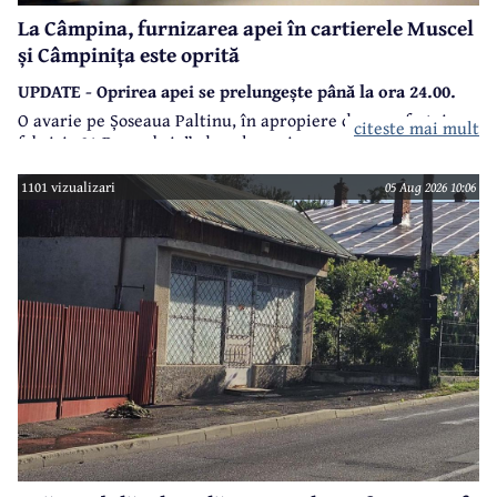
La Câmpina, furnizarea apei în cartierele Muscel
și Câmpinița este oprită
UPDATE - Oprirea apei se prelungește până la ora 24.00.
O avarie pe Șoseaua Paltinu, în apropiere de zona fostei
citeste mai mult
fabrici „21 Decembrie”, duce la oprirea apei miercuri, 5
august, la Câmpina.
1101 vizualizari
05 Aug 2026 10:06