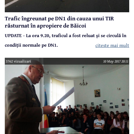
Trafic îngreunat pe DN1 din cauza unui TIR
răsturnat în apropiere de Băicoi
UPDATE - La ora 9.20, traficul a fost reluat și se circulă în
condiții normale pe DN1.
citeste mai mult
Un TIR încărcat cu hrană pentru câini (saci și conserve) s-a
răsturnat în această dimineață, în jurul orei 6.45, pe DN1, la
3762 vizualizari
10 May 2017 20:11
km 74, în apropiere de Băicoi. Nu sunt victime, dar
circulația se desfășoară cu dificultate pe sensul de mers
spre Ploiești.