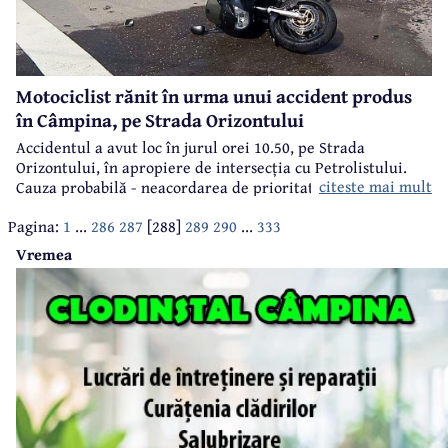
Motociclist rănit în urma unui accident produs
în Câmpina, pe Strada Orizontului
Accidentul a avut loc în jurul orei 10.50, pe Strada
Orizontului, în apropiere de intersecția cu Petrolistului.
citeste mai mult
Cauza probabilă - neacordarea de prioritate de către
șoferul autoturismului implicat în accident.
Pagina:
1
...
286
287
[288]
289
290
...
333
Vremea