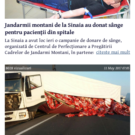
Jandarmii montani de la Sinaia au donat sânge
pentru pacienții din spitale
La Sinaia a avut loc ieri o campanie de donare de sânge,
organizată de Centrul de Perfecționare a Pregătirii
citeste mai mult
Cadrelor de Jandarmi Montani, în parteneriat cu Centrul
Județean de Transfuzie Sanguină de la Ploiești. Jandarmilor
montani li s-au alăturat și cursanții de la mai multe secții și
8028 vizualizari
11 May 2017 07:05
posturi montane din țară, care se pregătesc la Sinaia,
precum și jandarmii de la detașamentele din Sinaia și
Bușteni și agenții de la Poliția Sinaia.