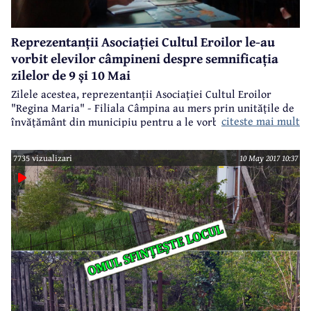
Reprezentanții Asociației Cultul Eroilor le-au
vorbit elevilor câmpineni despre semnificația
zilelor de 9 și 10 Mai
Zilele acestea, reprezentanții Asociației Cultul Eroilor
"Regina Maria" - Filiala Câmpina au mers prin unitățile de
citeste mai mult
învățământ din municipiu pentru a le vorbi copiilor despre
tripla semnificație a zilei de 9 Mai, dar și despre Ziua
Regalității, sărbătorită la 10 Mai.
7735 vizualizari
10 May 2017 10:37