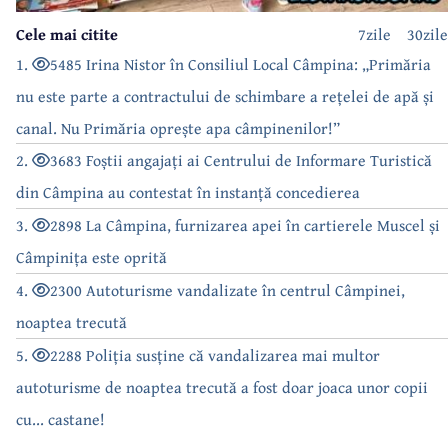
Cele mai citite
7zile
30zile
1.
5485 Irina Nistor în Consiliul Local Câmpina: „Primăria
nu este parte a contractului de schimbare a rețelei de apă și
canal. Nu Primăria oprește apa câmpinenilor!”
2.
3683 Foștii angajați ai Centrului de Informare Turistică
din Câmpina au contestat în instanță concedierea
3.
2898 La Câmpina, furnizarea apei în cartierele Muscel și
Câmpinița este oprită
4.
2300 Autoturisme vandalizate în centrul Câmpinei,
noaptea trecută
5.
2288 Poliția susține că vandalizarea mai multor
autoturisme de noaptea trecută a fost doar joaca unor copii
cu... castane!