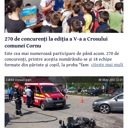
270 de concurenți la ediția a V-a a Crosului
comunei Cornu
Este cea mai numeroasă participare de până acum. 270 de
concurenți, printre aceștia numărându-se și 18 echipe
citeste mai mult
formate din părinte și copil, la proba "family run". Surpriza
organizatorilor a constituit-o înscrierea la cros a 120 de
elevi de la Școala de Agenți de Poliție "Vasile Lascăr" din
13844 vizualizari
06 May 2017 11:15
Câmpina.