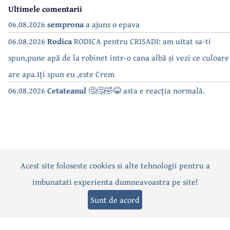
Ultimele comentarii
06.08.2026
semprona
a ajuns o epava
06.08.2026
Rodica
RODICA pentru CRISADI: am uitat sa-ti
spun,pune apă de la robinet intr-o cana albă și vezi ce culoare
are apa.Iți spun eu ,este Crem
06.08.2026
Cetateanul
🤔🤔🤣😂 asta e reacția normală.
Acest site foloseste cookies si alte tehnologii pentru a
Actualitate
Politică
Social
Eveniment
Interviuri
imbunatati experienta dumneavoastra pe site!
Sănătate
Editorial
Sport
Anunțuri
Joburi
Turism
Sunt de acord
Termeni și condiții
-
Politica de confidențialitate
-