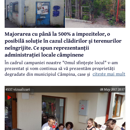
Majorarea cu până la 500% a impozitelor, o
posibilă soluție în cazul clădirilor și terenurilor
neîngrijite. Ce spun reprezentanții
administrației locale câmpinene
În cadrul campaniei noastre "Omul sfințește locul" v-am
prezentat și vom continua să vă prezentăm proprietăți
citeste mai mult
degradate din municipiul Câmpina, case și terenuri
neîngrijite, lăsate în paragină, unele devenite adevărate
focare de infecție în zonele respective. Cum poate fi
4537 vizualizari
08 May 2017 20:57
rezolvată această problemă, mai ales că sunt zeci de
proprietăți într-o astfel de situație? O posibilă soluție ar fi
majorarea impozitului pentru proprietarii care nu-și
îngrijesc clădirile și terenurile.