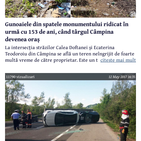
Gunoaiele din spatele monumentului ridicat în
urmă cu 153 de ani, când târgul Câmpina
devenea oraș
La intersecția străzilor Calea Doftanei și Ecaterina
Teodoroiu din Câmpina se află un teren neîngrijit de foarte
citeste mai mult
multă vreme de către proprietar. Este un teren destul de
mare și pe care, la un moment dat, câțiva voluntari l-au
curățat de gunoaie. Asta mai mult din respect
11790 vizualizari
12 May 2017 16:35
pentru crucea de piatră aflată lângă acest teren, un
monument realizat în jurul anului 1864, cu contribuția
locuitorilor din zonă.