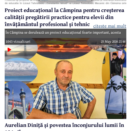
Proiect educațional la Câmpina pentru creșterea
calității pregătirii practice pentru elevii din
învățământul profesional și tehnic
citeste mai mult
În Câmpina se derulează un proiect educațional foarte important, acesta
fiind pretextul unui interviu cu Iolanda Chioaru - președintele Asociației
1043 vizualizari
25 May 2026 21:46
Arte 21 - Poveștile lumii, partener de practică în cadrul proiectului
„Calificat pentru viitor - stagii de practică pentru elevi în Municipiul
Câmpina”.
Aurelian Diniță și povestea înconjurului lumii în