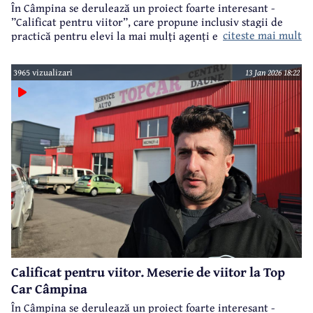
În Câmpina se derulează un proiect foarte interesant -
”Calificat pentru viitor”, care propune inclusiv stagii de
citeste mai mult
practică pentru elevi la mai mulți agenți economici din
municipiu și nu numai, parteneri în cadrul acestui proiect.
3965 vizualizari
13 Jan 2026 18:22
Calificat pentru viitor. Meserie de viitor la Top
Car Câmpina
În Câmpina se derulează un proiect foarte interesant -