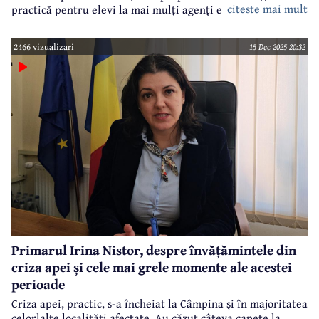
citeste mai mult
practică pentru elevi la mai mulți agenți economici din
municipiu și nu numai, parteneri în cadrul acestui proiect.
2466 vizualizari
15 Dec 2025 20:32
Primarul Irina Nistor, despre învățămintele din
criza apei și cele mai grele momente ale acestei
perioade
Criza apei, practic, s-a încheiat la Câmpina și în majoritatea
celorlalte localități afectate. Au căzut câteva capete la