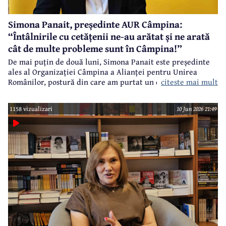
Simona Panait, președinte AUR Câmpina:
“Întâlnirile cu cetățenii ne-au arătat și ne arată
cât de multe probleme sunt în Câmpina!”
De mai puțin de două luni, Simona Panait este președinte
ales al Organizației Câmpina a Alianței pentru Unirea
citeste mai mult
Românilor, postură din care am purtat un dialog despre
primele acțiuni ale noii echipe de conducere a acestei
formațiuni politice.
1158 vizualizari
10 Jun 2026 21:49