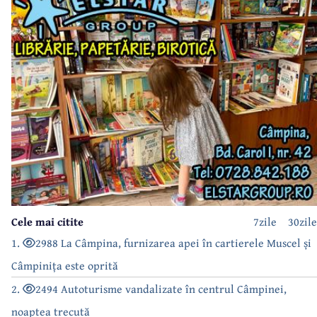
Cele mai citite
7zile
30zile
1.
2988 La Câmpina, furnizarea apei în cartierele Muscel și
Câmpinița este oprită
2.
2494 Autoturisme vandalizate în centrul Câmpinei,
noaptea trecută