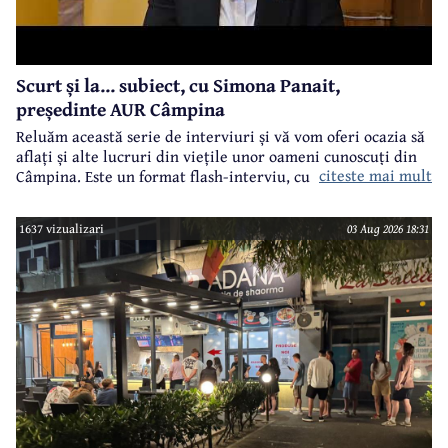
Scurt și la... subiect, cu Simona Panait,
președinte AUR Câmpina
Reluăm această serie de interviuri și vă vom oferi ocazia să
aflați și alte lucruri din viețile unor oameni cunoscuți din
citeste mai mult
Câmpina. Este un format flash-interviu, cu întrebări
punctuale și răspunsuri scurte și la... subiect. Vor fi
întrebări legate atât de cariera profesională a invitaților
1637 vizualizari
03 Aug 2026 18:31
noștri, cât și din viața lor particulară.