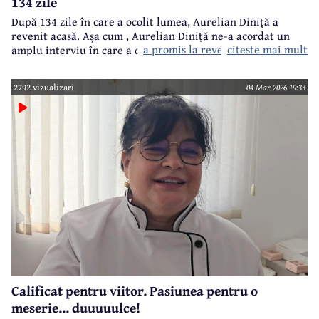
134 zile
După 134 zile în care a ocolit lumea, Aurelian Diniță a
revenit acasă. Așa cum
, Aurelian Diniță ne-a acordat un
a promis la revenirea la Câmpina
citeste mai mult
amplu interviu în care a depănat amintiri din
extraordinara sa călătorie.
2792 vizualizari
04 Mar 2026 19:33
Calificat pentru viitor. Pasiunea pentru o
meserie... duuuuulce!