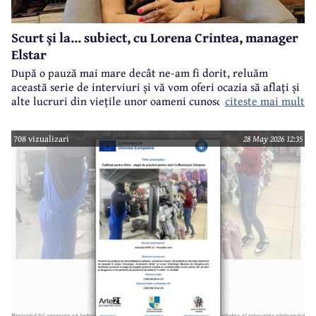
Scurt și la... subiect, cu Lorena Crintea, manager
Elstar
După o pauză mai mare decât ne-am fi dorit, reluăm
această serie de interviuri și vă vom oferi ocazia să aflați și
citeste mai mult
alte lucruri din viețile unor oameni cunoscuți din Câmpina.
Este un format flash-interviu, cu întrebări punctuale și
răspunsuri scurte și la... subiect. Vor fi întrebări legate atât
708 vizualizari
28 May 2026 12:35
de cariera profesională a invitaților noștri, cât și din viața
lor particulară.