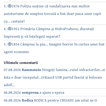
3.
2476 Poliția susține că vandalizarea mai multor
autoturisme de noaptea trecută a fost doar joaca unor copii
cu... castane!
4.
1951 Primăria Câmpina și HidroPrahova, discutați
împreună și vă înțelegeți separat?
5.
1834 Câmpina la pas... Imagini horror în curtea unui fost
agent economic
Ultimele comentarii
07.08.2026
Rammstein
Stingeți lumina...raiul infractorilor...si
ăsta e doar inceputul...trăiască USR partid fascist și bolovan
adolf...
06.08.2026
semprona
a ajuns o epava
06.08.2026
Rodica
RODICA pentru CRISADI: am uitat sa-ti