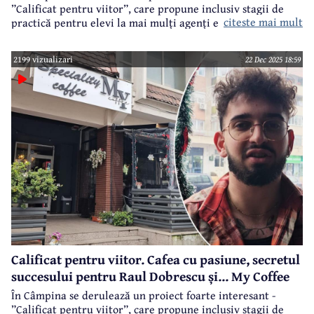
”Calificat pentru viitor”, care propune inclusiv stagii de
citeste mai mult
practică pentru elevi la mai mulți agenți economici din
municipiu și nu numai, parteneri în cadrul acestui proiect.
2199 vizualizari
22 Dec 2025 18:59
Calificat pentru viitor. Cafea cu pasiune, secretul
succesului pentru Raul Dobrescu și... My Coffee
În Câmpina se derulează un proiect foarte interesant -
”Calificat pentru viitor”, care propune inclusiv stagii de