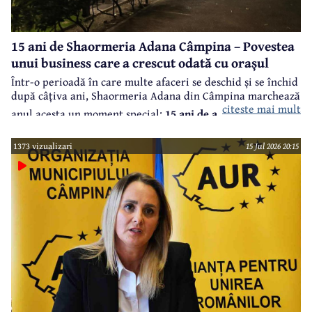
15 ani de Shaormeria Adana Câmpina – Povestea
unui business care a crescut odată cu orașul
Într-o perioadă în care multe afaceri se deschid și se închid
după câțiva ani, Shaormeria Adana din Câmpina marchează
citeste mai mult
anul acesta un moment special:
15 ani de activitate, cu o
promoție incredibilă în care oferă orice produs consacrat
1373 vizualizari
15 Jul 2026 20:15
deja cu un cost peste 15 lei, cadou la 15 lei, doar marți, 4
august, până la ora 15.00, în limita stocului.
În spatele
acestui succes se află perseverență și calitate a unor
produse excepționale și dorința de a oferi clienților o
calitate constantă la cele mai înalte standarde.