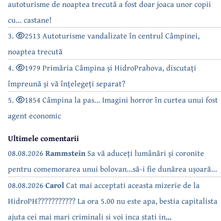
autoturisme de noaptea trecută a fost doar joaca unor copii
cu... castane!
3.
2513 Autoturisme vandalizate în centrul Câmpinei,
noaptea trecută
4.
1979 Primăria Câmpina și HidroPrahova, discutați
împreună și vă înțelegeți separat?
5.
1854 Câmpina la pas... Imagini horror în curtea unui fost
agent economic
Ultimele comentarii
08.08.2026
Rammstein
Sa vă aduceți lumânări și coronite
pentru comemorarea unui bolovan...să-i fie dunărea ușoară...
08.08.2026
Carol
Cat mai acceptati aceasta mizerie de la
HidroPH??????????? La ora 5.00 nu este apa, bestia capitalista
ajuta cei mai mari criminali si voi inca stati in