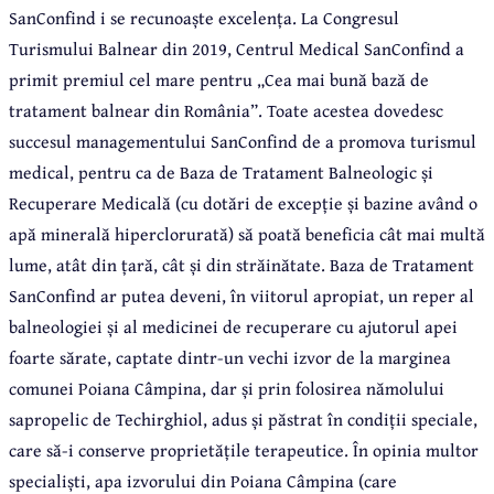
SanConfind i se recunoaște excelența. La Congresul
Turismului Balnear din 2019, Centrul Medical SanConfind a
primit premiul cel mare pentru „Cea mai bună bază de
tratament balnear din România”. Toate acestea dovedesc
succesul managementului SanConfind de a promova turismul
medical, pentru ca de Baza de Tratament Balneologic și
Recuperare Medicală (cu dotări de excepție și bazine având o
apă minerală hiperclorurată) să poată beneficia cât mai multă
lume, atât din țară, cât și din străinătate. Baza de Tratament
SanConfind ar putea deveni, în viitorul apropiat, un reper al
balneologiei și al medicinei de recuperare cu ajutorul apei
foarte sărate, captate dintr-un vechi izvor de la marginea
comunei Poiana Câmpina, dar și prin folosirea nămolului
sapropelic de Techirghiol, adus și păstrat în condiții speciale,
care să-i conserve proprietățile terapeutice. În opinia multor
specialiști, apa izvorului din Poiana Câmpina (care