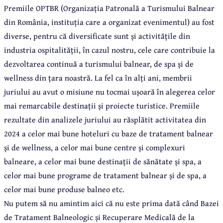
Premiile OPTBR (Organizația Patronală a Turismului Balnear
din România, instituția care a organizat evenimentul) au fost
diverse, pentru că diversificate sunt și activitățile din
industria ospitalității, în cazul nostru, cele care contribuie la
dezvoltarea continuă a turismului balnear, de spa și de
wellness din țara noastră. La fel ca în alți ani, membrii
juriului au avut o misiune nu tocmai ușoară în alegerea celor
mai remarcabile destinații și proiecte turistice. Premiile
rezultate din analizele juriului au răsplătit activitatea din
2024 a celor mai bune hoteluri cu baze de tratament balnear
și de wellness, a celor mai bune centre și complexuri
balneare, a celor mai bune destinații de sănătate și spa, a
celor mai bune programe de tratament balnear și de spa, a
celor mai bune produse balneo etc.
Nu putem să nu amintim aici că nu este prima dată când Bazei
de Tratament Balneologic și Recuperare Medicală de la