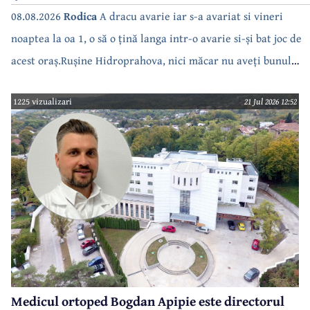
case???????????????
08.08.2026
Rodica
A dracu avarie iar s-a avariat si vineri
noaptea la oa 1, o să o țină langa intr-o avarie si-și bat joc de
acest oraș.Rușine Hidroprahova, nici măcar nu aveți bunul
simț să anunțați.
1225 vizualizari
21 Jul 2026 12:52
Medicul ortoped Bogdan Apipie este directorul