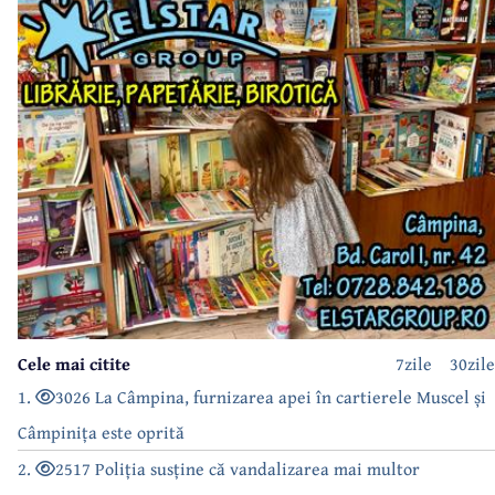
Cele mai citite
7zile
30zile
1.
3026 La Câmpina, furnizarea apei în cartierele Muscel și
Câmpinița este oprită
2.
2517 Poliția susține că vandalizarea mai multor