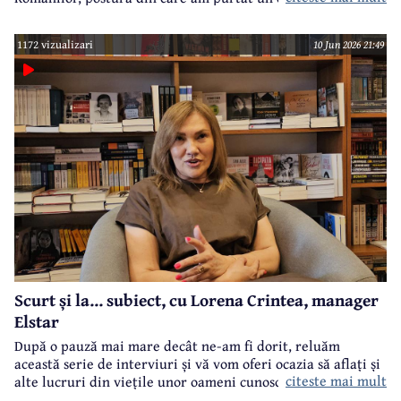
primele acțiuni ale noii echipe de conducere a acestei
formațiuni politice.
1172 vizualizari
10 Jun 2026 21:49
Scurt și la... subiect, cu Lorena Crintea, manager
Elstar
După o pauză mai mare decât ne-am fi dorit, reluăm
această serie de interviuri și vă vom oferi ocazia să aflați și
citeste mai mult
alte lucruri din viețile unor oameni cunoscuți din Câmpina.
Este un format flash-interviu, cu întrebări punctuale și