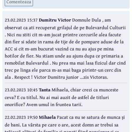
Comenteaza
23.02.2023 15:37
Dumitru Victor
Domnule Dula , am
observat ca ati recuperat grilajul de pe Bulevardul Culturii
. Nici nu stiti cit m-am jucat printre cercurile alea facute
din fier si sdate in rama de tije de de pompare aduse de la
ACC si cit m-am bucurat vazind ca nu au ajus pe mina
hotilor de fier. Nu stiam unde au ajuns dupa ce primaria a
remobilat Bulevardul . Nu prea ma mai lasa fizicul dar cind
trec pe linga ele parca m-as mai baga pirintr-un cerc din
ala . Respect ! Victor Dumitru junior ...zis Victoras.
23.02.2023 10:45
Tanta
Mihaela, chiar crezi ca munceste
ceva? E cu titlul. Nu ai mai auzit de astfel de titluri
onorifice? Avem umul in fruntea tarii.
22.02.2023 19:50
Mihaela
Pacat ca nu se satura de munca și
de bani. La vârsta pe care o are, acest domn ar trebui sa
trăiască alături de familie și nepoti fiind pensionar și sa