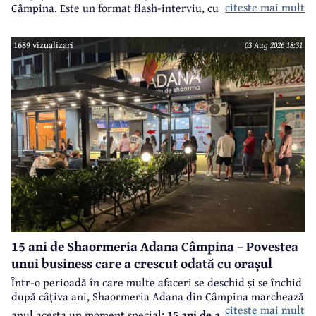
citeste mai mult
Câmpina. Este un format flash-interviu, cu întrebări
punctuale și răspunsuri scurte și la... subiect. Vor fi
întrebări legate atât de cariera profesională a invitaților
1689 vizualizari
03 Aug 2026 18:31
noștri, cât și din viața lor particulară.
15 ani de Shaormeria Adana Câmpina – Povestea
unui business care a crescut odată cu orașul
Într-o perioadă în care multe afaceri se deschid și se închid
după câțiva ani, Shaormeria Adana din Câmpina marchează
citeste mai mult
anul acesta un moment special:
15 ani de activitate, cu o