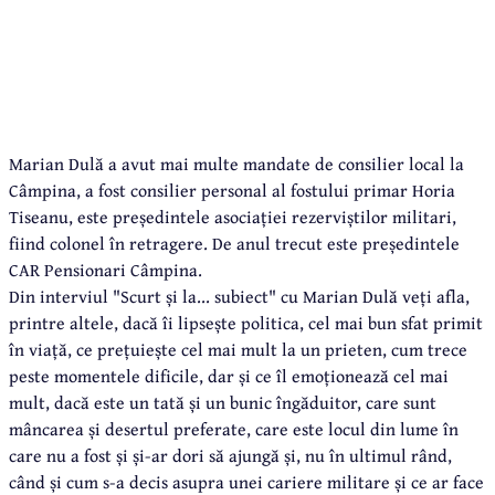
Marian Dulă a avut mai multe mandate de consilier local la
Câmpina, a fost consilier personal al fostului primar Horia
Tiseanu, este președintele asociației rezerviștilor militari,
fiind colonel în retragere. De anul trecut este președintele
CAR Pensionari Câmpina.
Din interviul "Scurt și la... subiect" cu Marian Dulă veți afla,
printre altele, dacă îi lipsește politica, cel mai bun sfat primit
în viață, ce prețuiește cel mai mult la un prieten, cum trece
peste momentele dificile, dar și ce îl emoționează cel mai
mult, dacă este un tată și un bunic îngăduitor, care sunt
mâncarea și desertul preferate, care este locul din lume în
care nu a fost și și-ar dori să ajungă și, nu în ultimul rând,
când și cum s-a decis asupra unei cariere militare și ce ar face