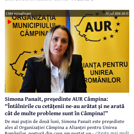
promoție incredibilă în care oferă orice produs consacrat
1384 vizualizari
15 Jul 2026 20:15
deja cu un cost peste 15 lei, cadou la 15 lei, doar marți, 4
august, până la ora 15.00, în limita stocului.
În spatele
acestui succes se află perseverență și calitate a unor
produse excepționale și dorința de a oferi clienților o
calitate constantă la cele mai înalte standarde.
Simona Panait, președinte AUR Câmpina:
“Întâlnirile cu cetățenii ne-au arătat și ne arată
cât de multe probleme sunt în Câmpina!”
De mai puțin de două luni, Simona Panait este președinte
ales al Organizației Câmpina a Alianței pentru Unirea
citeste mai mult
Românilor, postură din care am purtat un dialog despre