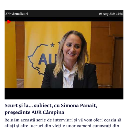
bea apa de la robinet.Asta as intreba o si pe Izabel Mitrea
879 vizualizari
06 Aug 2026 15:38
Scurt și la... subiect, cu Simona Panait,
președinte AUR Câmpina
Reluăm această serie de interviuri și vă vom oferi ocazia să
aflați și alte lucruri din viețile unor oameni cunoscuți din