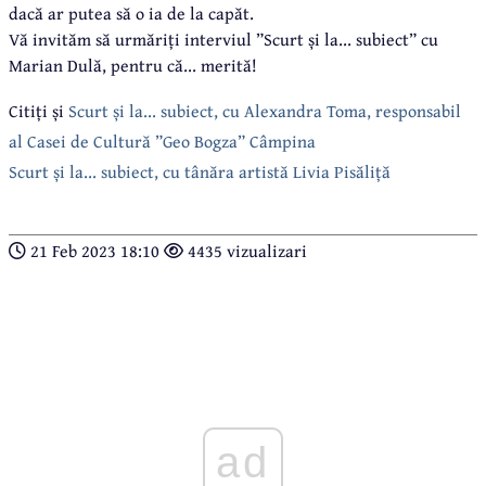
dacă ar putea să o ia de la capăt.
Vă invităm să urmăriți interviul ”Scurt și la... subiect” cu
Marian Dulă, pentru că... merită!
Citiți și
Scurt și la... subiect, cu Alexandra Toma, responsabil
al Casei de Cultură ”Geo Bogza” Câmpina
Scurt și la... subiect, cu tânăra artistă Livia Pisăliță
21 Feb 2023 18:10
4435 vizualizari
ad