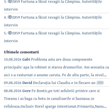
3.
2859 Furtuna a făcut ravagii la Câmpina. Autoritățile
intervin
4.
2859 Furtuna a făcut ravagii la Câmpina. Autoritățile
intervin
5.
2859 Furtuna a făcut ravagii la Câmpina. Autoritățile
intervin
Ultimele comentarii
10.08.2026
Gabi
Problema asta are doua componente
principale: apa la robinet si starea drumurilor. Am senzatia ca
aici s-a rasturnat o anume caruta. Pe de alta parte, la nivel
national, serialul asta deja a difuzat episoadele 'fara apa' si
09.08.2026
David
Declarația lui Claudiu e in fiecare an :)))))
'fara energie'. Banuiesc ca urmeaza episodul 'fara hrana'.
08.08.2026
Gore
Pe Bontic,pe toti sefuletii printre care si
Tiseanu i as baga cu botu in canalizarile si haznaua ce
refuleaza.Inclusiv Dorel sparge intentionat.Primarita,Nanu