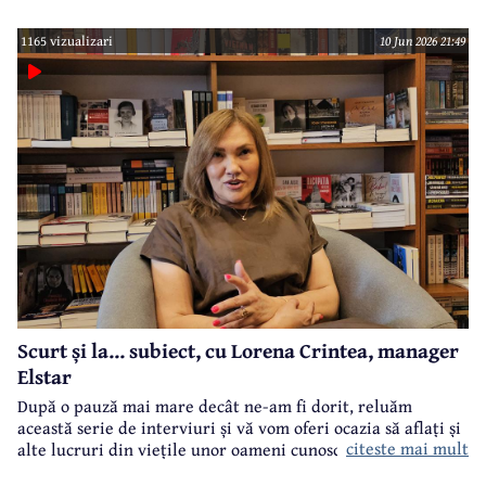
primele acțiuni ale noii echipe de conducere a acestei
formațiuni politice.
1165 vizualizari
10 Jun 2026 21:49
Scurt și la... subiect, cu Lorena Crintea, manager
Elstar
După o pauză mai mare decât ne-am fi dorit, reluăm
această serie de interviuri și vă vom oferi ocazia să aflați și
citeste mai mult
alte lucruri din viețile unor oameni cunoscuți din Câmpina.
Este un format flash-interviu, cu întrebări punctuale și