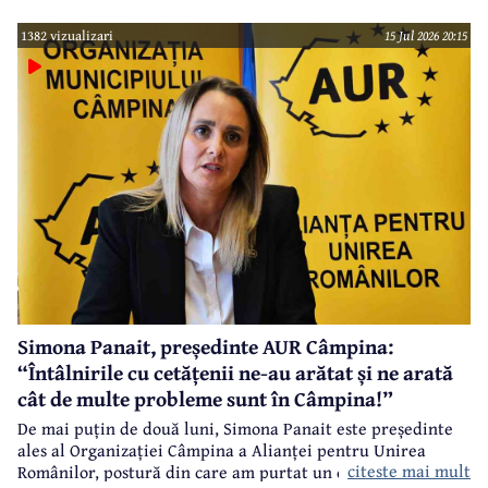
promoție incredibilă în care oferă orice produs consacrat
1382 vizualizari
15 Jul 2026 20:15
deja cu un cost peste 15 lei, cadou la 15 lei, doar marți, 4
august, până la ora 15.00, în limita stocului.
În spatele
acestui succes se află perseverență și calitate a unor
produse excepționale și dorința de a oferi clienților o
calitate constantă la cele mai înalte standarde.
Simona Panait, președinte AUR Câmpina:
“Întâlnirile cu cetățenii ne-au arătat și ne arată
cât de multe probleme sunt în Câmpina!”
De mai puțin de două luni, Simona Panait este președinte
ales al Organizației Câmpina a Alianței pentru Unirea
citeste mai mult
Românilor, postură din care am purtat un dialog despre