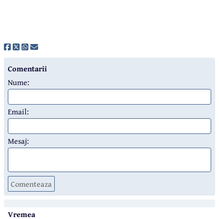
Comentarii
Nume:
Email:
Mesaj:
Comenteaza
Vremea