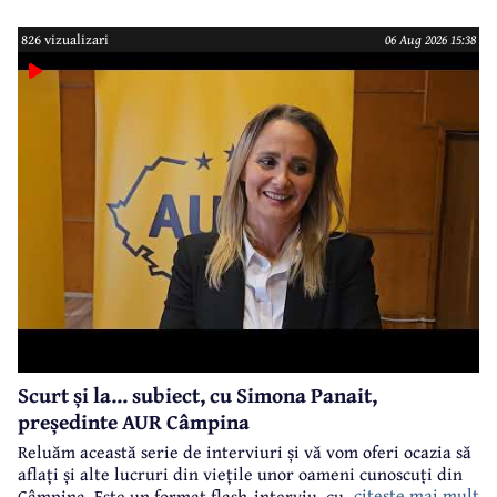
case???????????????
826 vizualizari
06 Aug 2026 15:38
Scurt și la... subiect, cu Simona Panait,
președinte AUR Câmpina
Reluăm această serie de interviuri și vă vom oferi ocazia să
aflați și alte lucruri din viețile unor oameni cunoscuți din
citeste mai mult
Câmpina. Este un format flash-interviu, cu întrebări