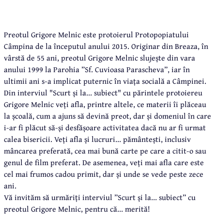
Preotul Grigore Melnic este protoierul Protopopiatului
Câmpina de la începutul anului 2015. Originar din Breaza, în
vârstă de 55 ani, preotul Grigore Melnic slujește din vara
anului 1999 la Parohia ”Sf. Cuvioasa Parascheva”, iar în
ultimii ani s-a implicat puternic în viața socială a Câmpinei.
Din interviul "Scurt și la... subiect" cu părintele protoiereu
Grigore Melnic veți afla, printre altele, ce materii îi plăceau
la școală, cum a ajuns să devină preot, dar și domeniul în care
i-ar fi plăcut să-și desfășoare activitatea dacă nu ar fi urmat
calea bisericii. Veți afla și lucruri... pământești, inclusiv
mâncarea preferată, cea mai bună carte pe care a citit-o sau
genul de film preferat. De asemenea, veți mai afla care este
cel mai frumos cadou primit, dar și unde se vede peste zece
ani.
Vă invităm să urmăriți interviul ”Scurt și la... subiect” cu
preotul Grigore Melnic, pentru că... merită!