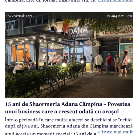
punctuale și răspunsuri scurte și la... subiect. Vor fi
întrebări legate atât de cariera profesională a invitaților
1677 vizualizari
03 Aug 2026 18:31
noștri, cât și din viața lor particulară.
15 ani de Shaormeria Adana Câmpina – Povestea
unui business care a crescut odată cu orașul
Într-o perioadă în care multe afaceri se deschid și se închid
după câțiva ani, Shaormeria Adana din Câmpina marchează
citeste mai mult
anul acesta un moment special:
15 ani de activitate, cu o