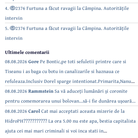
4.
2376 Furtuna a făcut ravagii la Câmpina. Autoritățile
intervin
5.
2376 Furtuna a făcut ravagii la Câmpina. Autoritățile
intervin
Ultimele comentarii
08.08.2026
Gore
Pe Bontic,pe toti sefuletii printre care si
Tiseanu i as baga cu botu in canalizarile si haznaua ce
refuleaza.Inclusiv Dorel sparge intentionat.Primarita,Nanu
bea apa de la robinet.Asta as intreba o si pe Izabel Mitrea
08.08.2026
Rammstein
Sa vă aduceți lumânări și coronite
pentru comemorarea unui bolovan...să-i fie dunărea ușoară...
08.08.2026
Carol
Cat mai acceptati aceasta mizerie de la
HidroPH??????????? La ora 5.00 nu este apa, bestia capitalista
ajuta cei mai mari criminali si voi inca stati in