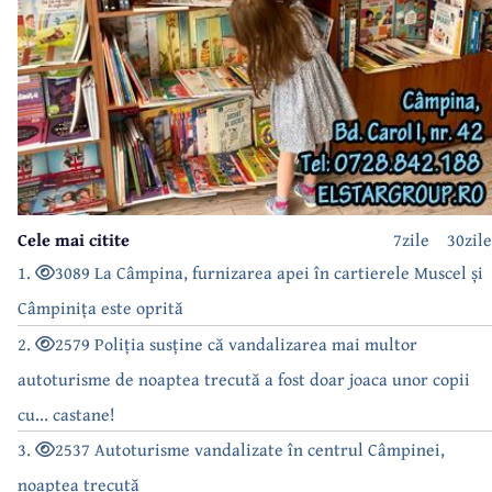
Cele mai citite
7zile
30zile
1.
3089 La Câmpina, furnizarea apei în cartierele Muscel și
Câmpinița este oprită
2.
2579 Poliția susține că vandalizarea mai multor
autoturisme de noaptea trecută a fost doar joaca unor copii
cu... castane!
3.
2537 Autoturisme vandalizate în centrul Câmpinei,
noaptea trecută