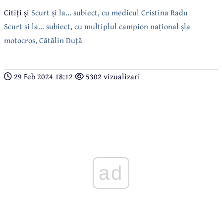
Citiți și
Scurt și la... subiect, cu medicul Cristina Radu
Scurt și la... subiect, cu multiplul campion național șla
motocros, Cătălin Duță
29 Feb 2024 18:12
5302 vizualizari
ad