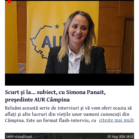
Scurt și la... subiect, cu Simona Panait,
președinte AUR Câmpina
Reluăm această serie de interviuri și vă vom oferi ocazia să
aflați și alte lucruri din viețile unor oameni cunoscuți din
citeste mai mult
Câmpina. Este un format flash-interviu, cu întrebări
punctuale și răspunsuri scurte și la... subiect. Vor fi
întrebări legate atât de cariera profesională a invitaților
1609 vizualizari
03 Aug 2026 18:31
noștri, cât și din viața lor particulară.