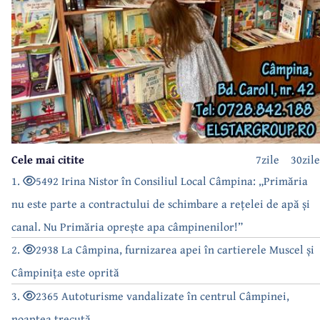
Cele mai citite
7zile
30zile
1.
5492 Irina Nistor în Consiliul Local Câmpina: „Primăria
nu este parte a contractului de schimbare a rețelei de apă și
canal. Nu Primăria oprește apa câmpinenilor!”
2.
2938 La Câmpina, furnizarea apei în cartierele Muscel și
Câmpinița este oprită
3.
2365 Autoturisme vandalizate în centrul Câmpinei,
noaptea trecută