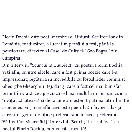
Florin Dochia este poet, membru al Uniunii Scriitorilor din
România, traducător, a lucrat în presă și a fost, până la
pensionare, director al Casei de Cultură ”Geo Bogza” din
Câmpina.
Din interviul "Scurt și la... subiect" cu poetul Florin Dochia
veți afla, printre altele, care a fost prima poezie care l-a
impresionat, legătura sa incredibilă cu fostul lider comunist
Gheorghe Gheorghiu Dej, dar și care a fost cel mai bun sfat
primit în viață, ce apreciază cel mai mult la un om sau cum a
învățat să citească și de la cine a moștenit patima cititului. De
asemenea, veți mai afla care este poetul său favorit, dar și
care sunt genul de filme preferat și mâncarea preferată.
Vă invităm să urmăriți interviul ”Scurt și la... subiect” cu
poetul Florin Dochia, pentru că... merită!