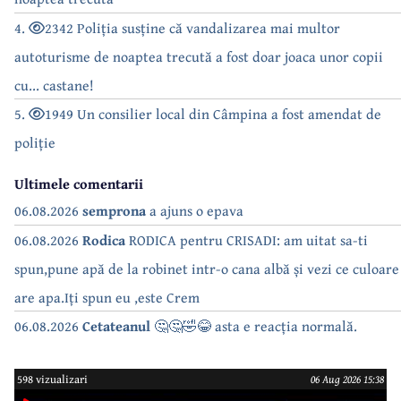
4.
2342 Poliția susține că vandalizarea mai multor
autoturisme de noaptea trecută a fost doar joaca unor copii
cu... castane!
5.
1949 Un consilier local din Câmpina a fost amendat de
poliție
Ultimele comentarii
06.08.2026
semprona
a ajuns o epava
06.08.2026
Rodica
RODICA pentru CRISADI: am uitat sa-ti
spun,pune apă de la robinet intr-o cana albă și vezi ce culoare
are apa.Iți spun eu ,este Crem
06.08.2026
Cetateanul
🤔🤔🤣😂 asta e reacția normală.
598 vizualizari
06 Aug 2026 15:38