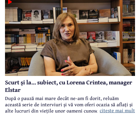
Scurt și la... subiect, cu Lorena Crintea, manager
Elstar
După o pauză mai mare decât ne-am fi dorit, reluăm
această serie de interviuri și vă vom oferi ocazia să aflați și
citeste mai mult
alte lucruri din viețile unor oameni cunoscuți din Câmpina.
Este un format flash-interviu, cu întrebări punctuale și
răspunsuri scurte și la... subiect. Vor fi întrebări legate atât
de cariera profesională a invitaților noștri, cât și din viața
lor particulară.