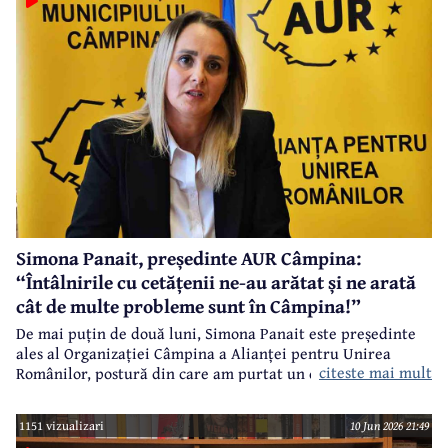
august, până la ora 15.00, în limita stocului.
În spatele
acestui succes se află perseverență și calitate a unor
produse excepționale și dorința de a oferi clienților o
calitate constantă la cele mai înalte standarde.
Simona Panait, președinte AUR Câmpina:
“Întâlnirile cu cetățenii ne-au arătat și ne arată
cât de multe probleme sunt în Câmpina!”
De mai puțin de două luni, Simona Panait este președinte
ales al Organizației Câmpina a Alianței pentru Unirea
citeste mai mult
Românilor, postură din care am purtat un dialog despre
primele acțiuni ale noii echipe de conducere a acestei
formațiuni politice.
1151 vizualizari
10 Jun 2026 21:49