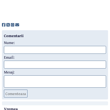
Comentarii
Nume:
Email:
Mesaj:
Comenteaza
Vremea