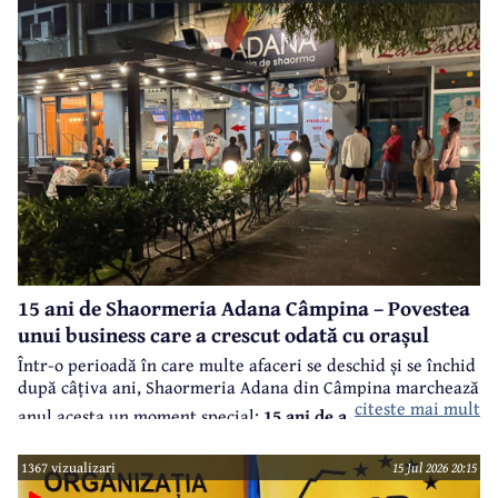
15 ani de Shaormeria Adana Câmpina – Povestea
unui business care a crescut odată cu orașul
Într-o perioadă în care multe afaceri se deschid și se închid
după câțiva ani, Shaormeria Adana din Câmpina marchează
citeste mai mult
anul acesta un moment special:
15 ani de activitate, cu o
promoție incredibilă în care oferă orice produs consacrat
1367 vizualizari
15 Jul 2026 20:15
deja cu un cost peste 15 lei, cadou la 15 lei, doar marți, 4