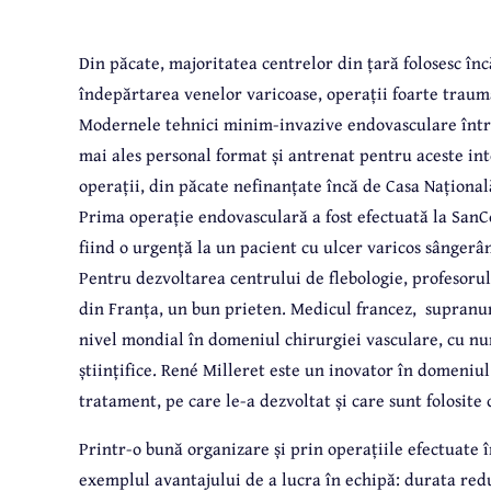
Din păcate, majoritatea centrelor din țară folosesc încă
îndepărtarea venelor varicoase, operații foarte traum
Modernele tehnici minim-invazive endovasculare între
mai ales personal format și antrenat pentru aceste int
operații, din păcate nefinanțate încă de Casa Naționa
Prima operație endovasculară a fost efectuată la SanCo
fiind o urgență la un pacient cu ulcer varicos sângerâ
Pentru dezvoltarea centrului de flebologie, profesorul
din Franța, un bun prieten. Medicul francez,
supranum
nivel mondial în domeniul chirurgiei vasculare, cu num
științifice. René Milleret este un inovator în domeni
tratament, pe care le-a dezvoltat și care sunt folosite 
Printr-o bună organizare și prin operațiile efectuate î
exemplul avantajului de a lucra în echipă: durata redus