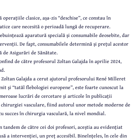
 operațiile clasice, așa-zis “deschise”, ce constau în
atice care necesită o perioadă lungă de recuperare.
buințează aparatură specială și consumabile deosebite, dar
ervenții. De fapt, consumabilele determină și prețul acestor
lă de Asigurări de Sănătate.
nfind de către profesorul Zoltan Galajda în aprilie 2024,
nd.
 Zoltan Galajda a cerut ajutorul profesorului René Milleret
it și “tatăl flebologiei europene”, este foarte cunoscut la
eroase lucrări de cercetare și articole în publicații
ul chirurgiei vasculare, fiind autorul unor metode moderne de
cu succes în chirurgia vasculară, la nivel mondial.
n tandem de către cei doi profesori, aceștia au evidențiat
ă a intervenției, un preț accesibil. Bineînțeles, în cele din