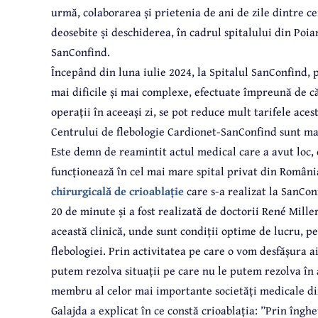
urmă, colaborarea și prietenia de ani de zile dintre c
deosebite și deschiderea, în cadrul spitalului din Poi
SanConfind.
Începând din luna iulie 2024, la Spitalul SanConfind, p
mai dificile și mai complexe, efectuate împreună de c
operații în aceeași zi, se pot reduce mult tarifele acest
Centrului de flebologie Cardionet-SanConfind sunt mai 
Este demn de reamintit actul medical care a avut loc, 
funcționează în cel mai mare spital privat din Român
chirurgicală de crioablație
care s-a realizat la SanCon
20 de minute și a fost realizată de doctorii René Miller
această clinică, unde sunt condiții optime de lucru, p
flebologiei. Prin activitatea pe care o vom desfășura 
putem rezolva situații pe care nu le putem rezolva în 
membru al celor mai importante societăți medicale din
Galajda a explicat în ce constă crioablația: ”Prin îngh