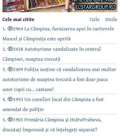
Cele mai citite
7zile
30zile
1.
2964 La Câmpina, furnizarea apei în cartierele
Muscel și Câmpinița este oprită
2.
2428 Autoturisme vandalizate în centrul
Câmpinei, noaptea trecută
3.
2409 Poliția susține că vandalizarea mai multor
autoturisme de noaptea trecută a fost doar joaca
unor copii cu... castane!
4.
1953 Un consilier local din Câmpina a fost
amendat de poliție
5.
1903 Primăria Câmpina și HidroPrahova,
discutați împreună și vă înțelegeți separat?