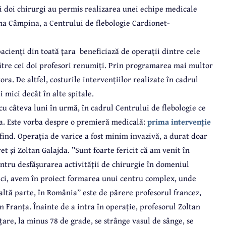
ei doi chirurgi au permis realizarea unei echipe medicale
ana Câmpina, a Centrului de flebologie Cardionet-
acienți din toată țara
beneficiază de operații dintre cele
ătre cei doi profesori renumiți. Prin programarea mai multor
ora. De altfel, costurile intervențiilor realizate în cadrul
mici decât în alte spitale.
cu câteva luni în urmă, în cadrul Centrului de flebologie ce
ia. Este vorba despre o premieră medicală:
prima intervenție
find. Operația de varice a fost minim invazivă, a durat doar
et și Zoltan Galajda. ”Sunt foarte fericit că am venit în
entru desfășurarea activității de chirurgie în domeniul
aici, avem în proiect formarea unui centru complex, unde
altă parte, în România” este de părere profesorul francez,
 Franța. Înainte de a intra în operație, profesorul Zoltan
ețare, la minus 78 de grade, se strânge vasul de sânge, se