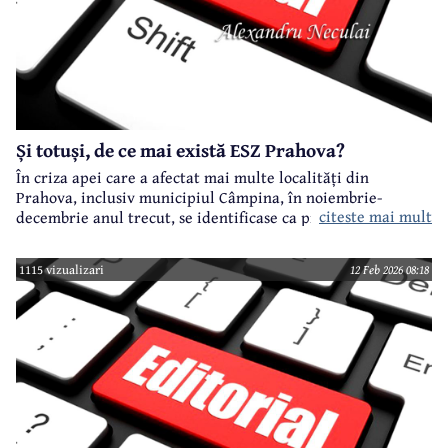
Și totuși, de ce mai există ESZ Prahova?
În criza apei care a afectat mai multe localități din
Prahova, inclusiv municipiul Câmpina, în noiembrie-
citeste mai mult
decembrie anul trecut, se identificase ca principal vinovat
ESZ Prahova, societate la care unic acționar este
Administrația Națională "Apele Române"
1115 vizualizari
12 Feb 2026 08:18