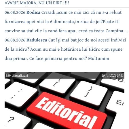
AVARIE MAJORA, NU UN PIRT !!!!
06.08.2026
Rodica
Crisadi,acum ce mai zici că nu s-a reluat
furnizarea apei nici la 6 dimineata,in ziua de joi?Poate iti
convine sa stai zile la rand fara apa , cred ca toata Campina s-
a săturat de cate ori se tot oprește apa!!
06.08.2026
Radulescu
Cat își mai bat joc de noi acesti indivizi
de la Hidro? Acum nu mai e hotărârea lui Hidro cum spune
dna primar. Ce face primaria pentru noi? Multumim
389 vizualizari
20 Jul 2026 07:51