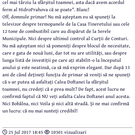
cel mai târziu la sfârșitul toamnei, asta dacă avem acordul
ferm al HidroPrahova că se poate". Blanc!
Off, domnule primar! Nu mă așteptam eu să spuneți la
televizor despre termopanele de la Casa Tineretului sau cele
12 tone de combustibil care au dispărut de la Serele
Municipale. Nici despre ultimul control al Curții de Conturi.
Nu mă așteptam nici să pomeniți despre blocul de necesitate,
care e gata de nouă luni, dar tot nu are utilități, sau despre
lunga listă de investiții pe care ați stabilit-o la începutul
anului și este neatinsă, ca să mă exprim elegant. Dar după 13
ani de când dețineți funcția de primar să veniți să ne spuneți
că s-ar putea să asfaltați Calea Doftanei la sfârșitul
toamnei, nu credeți că e prea mult? De fapt, acest lucru ne
confirmă faptul că NU veți asfalta Calea Doftanei anul acesta.
Nici Bobâlna, nici Voila și nici altă stradă. Și ne mai confirmă
un lucru: că nu mai sunteți credibil!
25 Jul 2017 18:45
10301 vizualizari