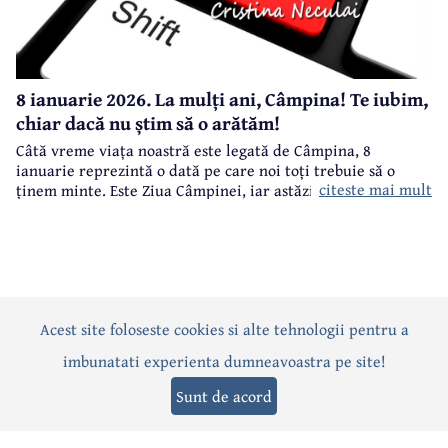
8 ianuarie 2026. La mulți ani, Câmpina! Te iubim,
chiar dacă nu știm să o arătăm!
Câtă vreme viața noastră este legată de Câmpina, 8
ianuarie reprezintă o dată pe care noi toți trebuie să o
citeste mai mult
ținem minte. Este Ziua Câmpinei, iar astăzi, 8 ianuarie
2026, se împlinesc 523 de ani de atestare documentară a
localității.
Acest site foloseste cookies si alte tehnologii pentru a
Actualitate
Politică
Social
Eveniment
Interviuri
imbunatati experienta dumneavoastra pe site!
Sănătate
Editorial
Sport
Anunțuri
Joburi
Turism
Sunt de acord
Termeni și condiții
-
Politica de confidențialitate
-