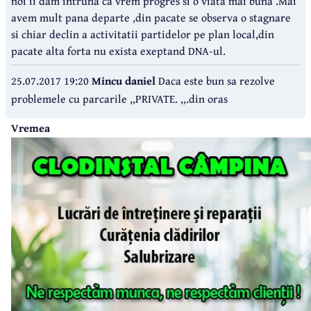
noi ii dam intruna ca vrem progres si o viata mai buna .Mai
avem mult pana departe ,din pacate se observa o stagnare
si chiar declin a activitatii partidelor pe plan local,din
pacate alta forta nu exista exeptand DNA-ul.
25.07.2017 19:20
Mincu daniel
Daca este bun sa rezolve
problemele cu parcarile ,,PRIVATE. ,,.din oras
Vremea