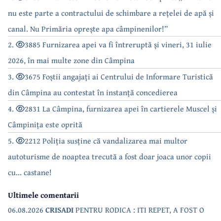
nu este parte a contractului de schimbare a rețelei de apă și
canal. Nu Primăria oprește apa câmpinenilor!”
2.
3885 Furnizarea apei va fi întreruptă și vineri, 31 iulie
2026, în mai multe zone din Câmpina
3.
3675 Foștii angajați ai Centrului de Informare Turistică
din Câmpina au contestat în instanță concedierea
4.
2831 La Câmpina, furnizarea apei în cartierele Muscel și
Câmpinița este oprită
5.
2212 Poliția susține că vandalizarea mai multor
autoturisme de noaptea trecută a fost doar joaca unor copii
cu... castane!
Ultimele comentarii
06.08.2026
CRISADI
PENTRU RODICA : ITI REPET, A FOST O