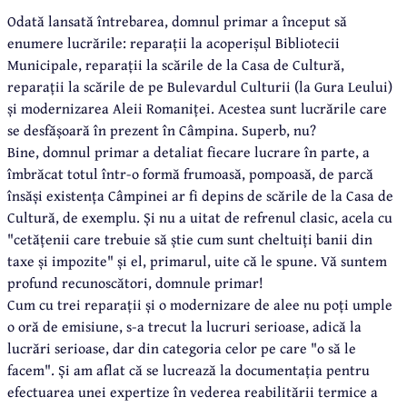
Odată lansată întrebarea, domnul primar a început să
enumere lucrările: reparații la acoperișul Bibliotecii
Municipale, reparații la scările de la Casa de Cultură,
reparații la scările de pe Bulevardul Culturii (la Gura Leului)
și modernizarea Aleii Romaniței. Acestea sunt lucrările care
se desfășoară în prezent în Câmpina. Superb, nu?
Bine, domnul primar a detaliat fiecare lucrare în parte, a
îmbrăcat totul într-o formă frumoasă, pompoasă, de parcă
însăși existența Câmpinei ar fi depins de scările de la Casa de
Cultură, de exemplu. Și nu a uitat de refrenul clasic, acela cu
"cetățenii care trebuie să știe cum sunt cheltuiți banii din
taxe și impozite" și el, primarul, uite că le spune. Vă suntem
profund recunoscători, domnule primar!
Cum cu trei reparații și o modernizare de alee nu poți umple
o oră de emisiune, s-a trecut la lucruri serioase, adică la
lucrări serioase, dar din categoria celor pe care "o să le
facem". Și am aflat că se lucrează la documentația pentru
efectuarea unei expertize în vederea reabilitării termice a