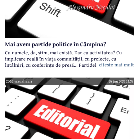
Mai avem partide politice în Câmpina?
Cu numele, da, știm, mai există. Dar cu activitatea? Cu
implicare reală în viața comunității, cu proiecte, cu
citeste mai mult
întâlniri, cu conferințe de presă... Partidele cu
reprezentare la nivel național, dar și în Consiliul Local -
PSD, PNL, USR, AUR - mai știți ceva de ele?
2065 vizualizari
08 Jan 2026 11:33