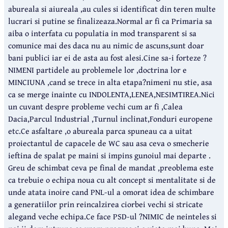
abureala si aiureala ,au cules si identificat din teren multe
lucrari si putine se finalizeaza.Normal ar fi ca Primaria sa
aiba o interfata cu populatia in mod transparent si sa
comunice mai des daca nu au nimic de ascuns,sunt doar
bani publici iar ei de asta au fost alesi.Cine sa-i forteze ?
NIMENI partidele au problemele lor ,doctrina lor e
MINCIUNA ,cand se trece in alta etapa?nimeni nu stie, asa
ca se merge inainte cu INDOLENTA,LENEA,NESIMTIREA.Nici
un cuvant despre probleme vechi cum ar fi ,Calea
Dacia,Parcul Industrial ,Turnul inclinat,Fonduri europene
etc.Ce asfaltare ,o abureala parca spuneau ca a uitat
proiectantul de capacele de WC sau asa ceva o smecherie
ieftina de spalat pe maini si impins gunoiul mai departe .
Greu de schimbat ceva pe final de mandat ,preoblema este
ca trebuie o echipa noua cu alt concept si mentalitate si de
unde atata inoire cand PNL-ul a omorat idea de schimbare
a generatiilor prin reincalzirea ciorbei vechi si stricate
alegand veche echipa.Ce face PSD-ul ?NIMIC de neinteles si