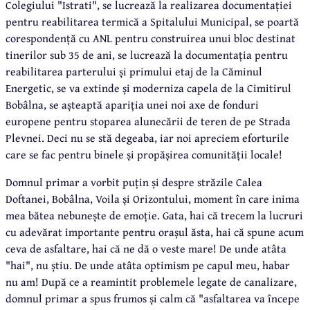
Colegiului "Istrati", se lucrează la realizarea documentației
pentru reabilitarea termică a Spitalului Municipal, se poartă
corespondență cu ANL pentru construirea unui bloc destinat
tinerilor sub 35 de ani, se lucrează la documentația pentru
reabilitarea parterului și primului etaj de la Căminul
Energetic, se va extinde și moderniza capela de la Cimitirul
Bobâlna, se așteaptă apariția unei noi axe de fonduri
europene pentru stoparea alunecării de teren de pe Strada
Plevnei. Deci nu se stă degeaba, iar noi apreciem eforturile
care se fac pentru binele și propășirea comunității locale!
Domnul primar a vorbit puțin și despre străzile Calea
Doftanei, Bobâlna, Voila și Orizontului, moment în care inima
mea bătea nebunește de emoție. Gata, hai că trecem la lucruri
cu adevărat importante pentru orașul ăsta, hai că spune acum
ceva de asfaltare, hai că ne dă o veste mare! De unde atâta
"hai", nu știu. De unde atâta optimism pe capul meu, habar
nu am! După ce a reamintit problemele legate de canalizare,
domnul primar a spus frumos și calm că "asfaltarea va începe