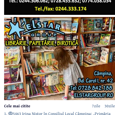
Cele mai citite
7zile
30zile
1.
5463 Irina Nistor în Consiliul Local Câmpina: „Primăria