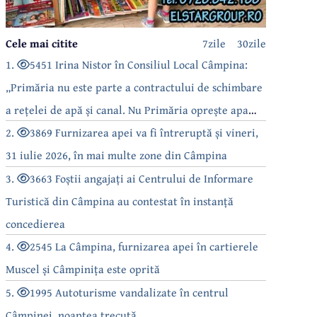
Cele mai citite
7zile
30zile
1.
5451 Irina Nistor în Consiliul Local Câmpina:
„Primăria nu este parte a contractului de schimbare
a rețelei de apă și canal. Nu Primăria oprește apa
câmpinenilor!”
2.
3869 Furnizarea apei va fi întreruptă și vineri,
31 iulie 2026, în mai multe zone din Câmpina
3.
3663 Foștii angajați ai Centrului de Informare
Turistică din Câmpina au contestat în instanță
concedierea
4.
2545 La Câmpina, furnizarea apei în cartierele
Muscel și Câmpinița este oprită
5.
1995 Autoturisme vandalizate în centrul
Câmpinei, noaptea trecută