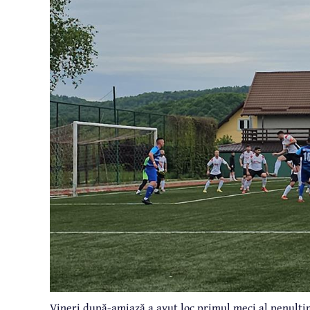
Vineri după-amiază a avut loc primul meci al penulti