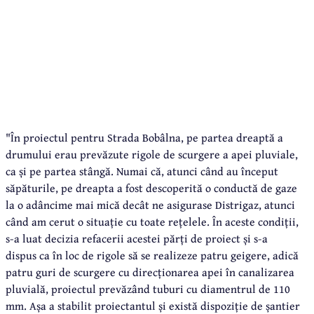
"În proiectul pentru Strada Bobâlna, pe partea dreaptă a
drumului erau prevăzute rigole de scurgere a apei pluviale,
ca și pe partea stângă. Numai că, atunci când au început
săpăturile, pe dreapta a fost descoperită o conductă de gaze
la o adâncime mai mică decât ne asigurase Distrigaz, atunci
când am cerut o situație cu toate rețelele. În aceste condiții,
s-a luat decizia refacerii acestei părți de proiect și s-a
dispus ca în loc de rigole să se realizeze patru geigere, adică
patru guri de scurgere cu direcționarea apei în canalizarea
pluvială, proiectul prevăzând tuburi cu diamentrul de 110
mm. Așa a stabilit proiectantul și există dispoziție de șantier