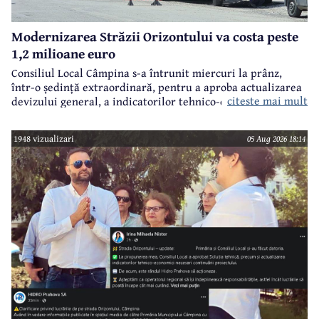
Modernizarea Străzii Orizontului va costa peste
1,2 milioane euro
Consiliul Local Câmpina s-a întrunit miercuri la prânz,
într-o ședință extraordinară, pentru a aproba actualizarea
citeste mai mult
devizului general, a indicatorilor tehnico-economici și a
sumei reprezentând finanțarea de la bugetul local pentru
realizarea modernizării Străzii Orizontului, obiectiv
1948 vizualizari
05 Aug 2026 18:14
finanțat prin Programul Național de Investiții ”Anghel
Saligny”.