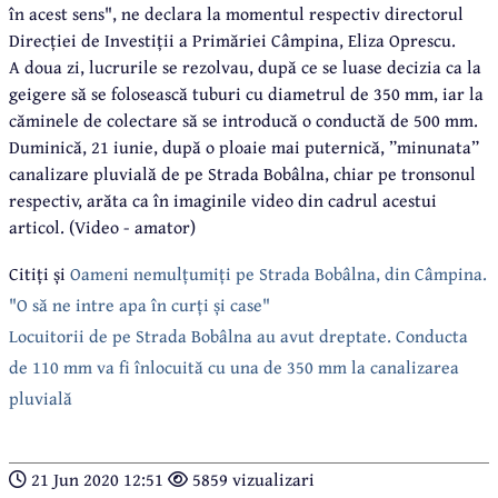
în acest sens", ne declara la momentul respectiv directorul
Direcției de Investiții a Primăriei Câmpina, Eliza Oprescu.
A doua zi, lucrurile se rezolvau, după ce se luase decizia ca la
geigere să se folosească tuburi cu diametrul de 350 mm, iar la
căminele de colectare să se introducă o conductă de 500 mm.
Duminică, 21 iunie, după o ploaie mai puternică, ”minunata”
canalizare pluvială de pe Strada Bobâlna, chiar pe tronsonul
respectiv, arăta ca în imaginile video din cadrul acestui
articol. (Video - amator)
Citiți și
Oameni nemulțumiți pe Strada Bobâlna, din Câmpina.
"O să ne intre apa în curți și case"
Locuitorii de pe Strada Bobâlna au avut dreptate. Conducta
de 110 mm va fi înlocuită cu una de 350 mm la canalizarea
pluvială
21 Jun 2020 12:51
5859 vizualizari