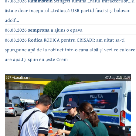
07.08.2026
Rammstein
Stingeți lumina...raiul infractorilor...si
ăsta e doar inceputul...trăiască USR partid fascist și bolovan
adolf...
06.08.2026
semprona
a ajuns o epava
06.08.2026
Rodica
RODICA pentru CRISADI: am uitat sa-ti
spun,pune apă de la robinet intr-o cana albă și vezi ce culoare
are apa.Iți spun eu ,este Crem
367 vizualizari
07 Aug 2026 10:59