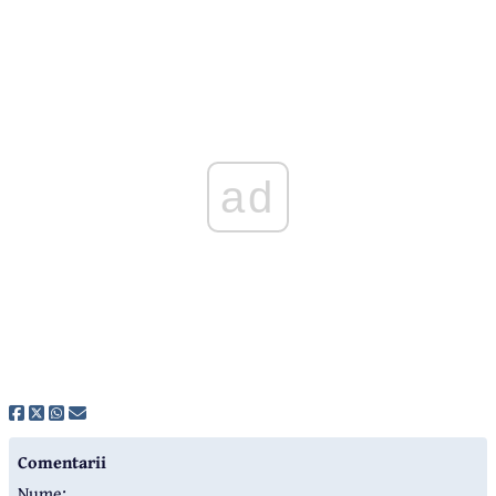
ad
Comentarii
Nume: