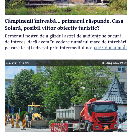
Câmpinenii întreabă... primarul răspunde. Casa
Solară, posibil viitor obiectiv turistic?
Demersul nostru de a găzdui astfel de audiențe se bucură
de interes, dacă avem în vedere numărul mare de întrebări
citeste mai mult
pe care le-ați adresat prin intermediul nostru primarului
municipiului Câmpina, Irina Nistor.
766 vizualizari
05 Aug 2026 19:59