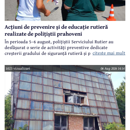
Acțiuni de prevenire și de educație rutieră
realizate de polițiștii prahoveni
În perioada 5–6 august, polițiștii Serviciului Rutier au
desfășurat o serie de activități preventive dedicate
citeste mai mult
creșterii gradului de siguranță rutieră și promovării unui
comportament responsabil în trafic, în contextul sezonului
estival.
1023 vizualizari
06 Aug 2026 14:14