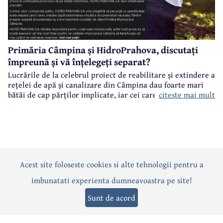
Primăria Câmpina și HidroPrahova, discutați
împreună și vă înțelegeți separat?
Lucrările de la celebrul proiect de reabilitare și extindere a
rețelei de apă și canalizare din Câmpina dau foarte mari
citeste mai mult
bătăi de cap părților implicate, iar cei care suferă sunt
câmpinenii. Exemplul cel mai elocvent - "dureroasa" stradă
Orizontului.
Acest site foloseste cookies si alte tehnologii pentru a
Actualitate
Politică
Social
Eveniment
Interviuri
imbunatati experienta dumneavoastra pe site!
Sănătate
Editorial
Sport
Anunțuri
Joburi
Turism
Sunt de acord
Termeni și condiții
-
Politica de confidențialitate
-