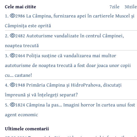
Cele mai citite
7zile
30zile
1.
2986 La Câmpina, furnizarea apei în cartierele Muscel și
Câmpinița este oprită
2.
2482 Autoturisme vandalizate în centrul Câmpinei,
noaptea trecută
3.
2464 Poliția susține că vandalizarea mai multor
autoturisme de noaptea trecută a fost doar joaca unor copii
cu... castane!
4.
1948 Primăria Câmpina și HidroPrahova, discutați
împreună și vă înțelegeți separat?
5.
1824 Câmpina la pas... Imagini horror în curtea unui fost
agent economic
Ultimele comentarii