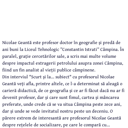
Nicolae Geantă este profesor doctor în geografie și predă de
ani buni la Liceul Tehnologic ”Constantin Istrati” Câmpina. În
paralel, grație cercetărilor sale, a scris mai multe volume
despre impactul extragerii petrolului asupra zonei Câmpina,
fiind un fin analist al vieții publice câmpinene.
Din interviul "Scurt și la... subiect" cu profesorul Nicolae
Geantă veți afla, printre altele, ce l-a determinat să aleagă o
carieră didactică, de ce geografia și ce ar fi făcut dacă nu ar fi
devenit profesor, dar și care sunt fimul, cartea și mâncarea
preferate, unde crede că se va situa Câmpina peste zece ani,
dar și unde se vede invitatul nostru peste un deceniu. O
părere extrem de interesantă are profesorul Nicolae Geantă
despre rețelele de socializare, pe care le compară cu...