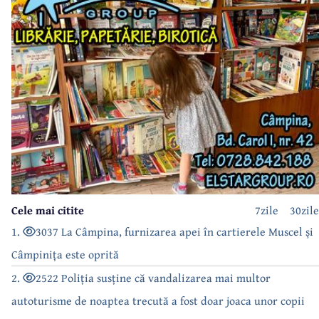
Cele mai citite
7zile
30zile
1.
3037 La Câmpina, furnizarea apei în cartierele Muscel și
Câmpinița este oprită
2.
2522 Poliția susține că vandalizarea mai multor
autoturisme de noaptea trecută a fost doar joaca unor copii