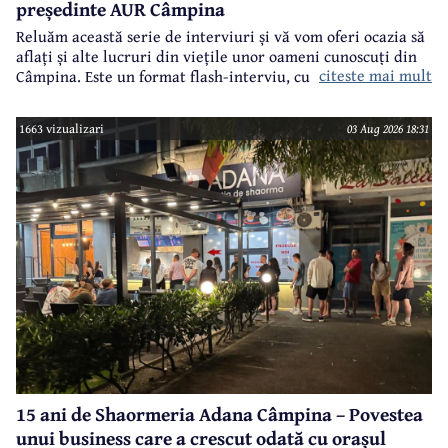
președinte AUR Câmpina
Reluăm această serie de interviuri și vă vom oferi ocazia să
aflați și alte lucruri din viețile unor oameni cunoscuți din
citeste mai mult
Câmpina. Este un format flash-interviu, cu întrebări
punctuale și răspunsuri scurte și la... subiect. Vor fi
întrebări legate atât de cariera profesională a invitaților
1663 vizualizari
03 Aug 2026 18:31
noștri, cât și din viața lor particulară.
15 ani de Shaormeria Adana Câmpina – Povestea
unui business care a crescut odată cu orașul