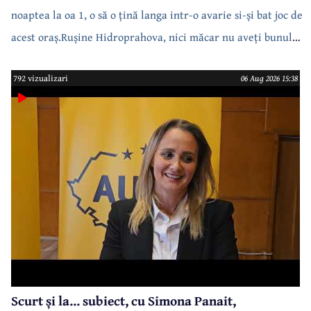
noaptea la oa 1, o să o țină langa intr-o avarie si-și bat joc de
acest oraș.Rușine Hidroprahova, nici măcar nu aveți bunul
simț să anunțați.
792 vizualizari
06 Aug 2026 15:38
Scurt și la... subiect, cu Simona Panait,