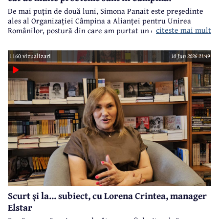
De mai puțin de două luni, Simona Panait este președinte
ales al Organizației Câmpina a Alianței pentru Unirea
citeste mai mult
Românilor, postură din care am purtat un dialog despre
primele acțiuni ale noii echipe de conducere a acestei
formațiuni politice.
1160 vizualizari
10 Jun 2026 21:49
Scurt și la... subiect, cu Lorena Crintea, manager
Elstar