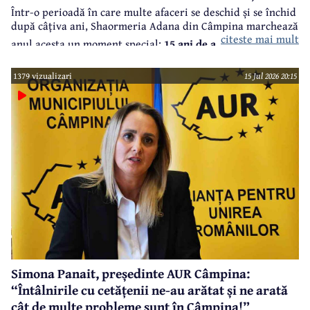
Într-o perioadă în care multe afaceri se deschid și se închid
după câțiva ani, Shaormeria Adana din Câmpina marchează
citeste mai mult
anul acesta un moment special:
15 ani de activitate, cu o
promoție incredibilă în care oferă orice produs consacrat
1379 vizualizari
15 Jul 2026 20:15
deja cu un cost peste 15 lei, cadou la 15 lei, doar marți, 4
august, până la ora 15.00, în limita stocului.
În spatele
acestui succes se află perseverență și calitate a unor
produse excepționale și dorința de a oferi clienților o
calitate constantă la cele mai înalte standarde.
Simona Panait, președinte AUR Câmpina:
“Întâlnirile cu cetățenii ne-au arătat și ne arată
cât de multe probleme sunt în Câmpina!”