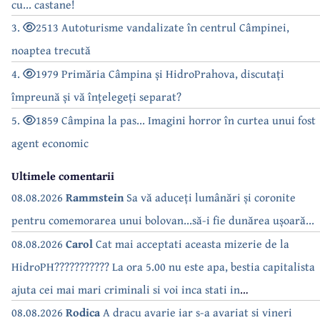
cu... castane!
3.
2513 Autoturisme vandalizate în centrul Câmpinei,
noaptea trecută
4.
1979 Primăria Câmpina și HidroPrahova, discutați
împreună și vă înțelegeți separat?
5.
1859 Câmpina la pas... Imagini horror în curtea unui fost
agent economic
Ultimele comentarii
08.08.2026
Rammstein
Sa vă aduceți lumânări și coronite
pentru comemorarea unui bolovan...să-i fie dunărea ușoară...
08.08.2026
Carol
Cat mai acceptati aceasta mizerie de la
HidroPH??????????? La ora 5.00 nu este apa, bestia capitalista
ajuta cei mai mari criminali si voi inca stati in
case???????????????
08.08.2026
Rodica
A dracu avarie iar s-a avariat si vineri